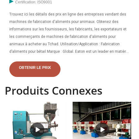
Certification: ISO9001
Trouvez ici les détails des prix en ligne des entreprises vendant des
machines de fabrication d'aliments pour animaux. Obtenez des
informations sur les fournisseurs, les fabricants, les exportateurs et
les commerçants de machines de fabrication d'aliments pour
animaux à acheter au Tchad. Utilisation/Application : Fabrication
d’aliments pour bétail Marque : Global. Eaton est un leader en matière
de filtration de liquides qui aide ses clients à fabriquer des produits
propres et purs dans une gamme d'industries telles que les produits
OBTENIR LE PRIX
pharmaceutiques, l'alimentation et les boissons, l'eau industrielle, la
pétrochimie, la marine, l'automobile, l'eau municipale,
Produits Connexes