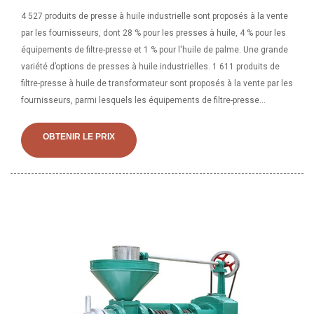
4 527 produits de presse à huile industrielle sont proposés à la vente
par les fournisseurs, dont 28 % pour les presses à huile, 4 % pour les
équipements de filtre-presse et 1 % pour l'huile de palme. Une grande
variété d’options de presses à huile industrielles. 1 611 produits de
filtre-presse à huile de transformateur sont proposés à la vente par les
fournisseurs, parmi lesquels les équipements de filtre-presse
représentent 1 %. Une large gamme d'options de filtre-presse à huile
de transformateur s'offre à vous comme des nouveau.
OBTENIR LE PRIX