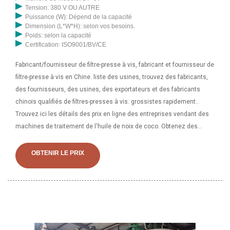
Tension: 380 V OU AUTRE
Puissance (W): Dépend de la capacité
Dimension (L*W*H): selon vos besoins.
Poids: selon la capacité
Certification: ISO9001/BV/CE
Fabricant/fournisseur de filtre-presse à vis, fabricant et fournisseur de
filtre-presse à vis en Chine. liste des usines, trouvez des fabricants,
des fournisseurs, des usines, des exportateurs et des fabricants
chinois qualifiés de filtres-presses à vis. grossistes rapidement..
Trouvez ici les détails des prix en ligne des entreprises vendant des
machines de traitement de l'huile de noix de coco. Obtenez des
informations sur les fournisseurs, les fabricants, les exportateurs et
les commerçants de machines de traitement de l'huile de noix de
OBTENIR LE PRIX
coco à acheter au Tchad. Marque : Goyum Automation Catégorie :
Automatique