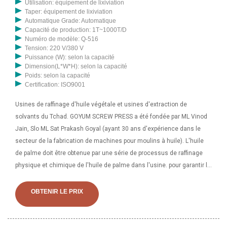
Utilisation: équipement de lixiviation
Taper: équipement de lixiviation
Automatique Grade: Automatique
Capacité de production: 1T~1000T/D
Numéro de modèle: Q-516
Tension: 220 V/380 V
Puissance (W): selon la capacité
Dimension(L*W*H): selon la capacité
Poids: selon la capacité
Certification: ISO9001
Usines de raffinage d'huile végétale et usines d'extraction de
solvants du Tchad. GOYUM SCREW PRESS a été fondée par ML Vinod
Jain, Slo ML Sat Prakash Goyal (ayant 30 ans d'expérience dans le
secteur de la fabrication de machines pour moulins à huile). L'huile
de palme doit être obtenue par une série de processus de raffinage
physique et chimique de l'huile de palme dans l'usine. pour garantir la
qualité de l’huile de palme raffinée. Uniquement avec un équipement
de traitement de l'huile de palme approprié, l'ensemble du processus
OBTENIR LE PRIX
physique et chimique