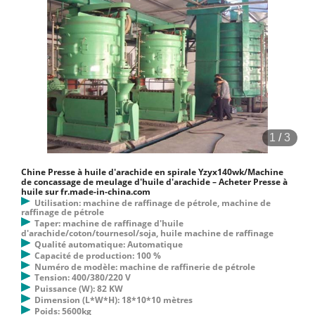
1
/
3
Chine Presse à huile d'arachide en spirale Yzyx140wk/Machine
de concassage de meulage d'huile d'arachide – Acheter Presse à
huile sur fr.made-in-china.com
Utilisation: machine de raffinage de pétrole, machine de
raffinage de pétrole
Taper: machine de raffinage d'huile
d'arachide/coton/tournesol/soja, huile machine de raffinage
Qualité automatique: Automatique
Capacité de production: 100 %
Numéro de modèle: machine de raffinerie de pétrole
Tension: 400/380/220 V
Puissance (W): 82 KW
Dimension (L*W*H): 18*10*10 mètres
Poids: 5600kg