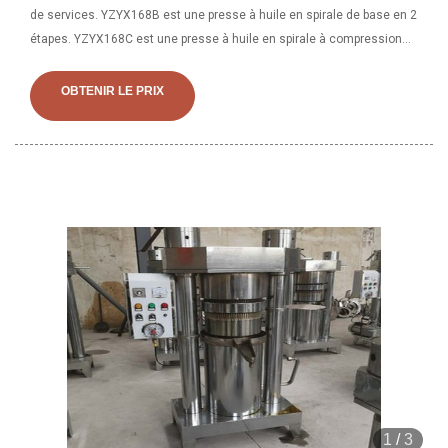
de services. YZYX168B est une presse à huile en spirale de base en 2
étapes. YZYX168C est une presse à huile en spirale à compression
en 3 étapes, adaptée à la plupart des matériaux pétroliers différents.
YZYX168 est une presse à huile en spirale à compression en 4 étapes
OBTENIR LE PRIX
avec un taux de compression plus élevé dans le coffre de la presse,
adaptée
1
/
3