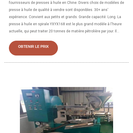
fournisseurs de presses à huile en Chine. Divers choix de modèles de
presse à huile de qualité à vendre sont disponibles. 30+ ans'
expérience. Convient aux petits et grands. Grande capacité. Long. La
presse à huile en spirale YXYX168 est le plus grand modèle à l'heure
actuelle, qui peut traiter 20 tonnes de matière pétrolière par jour. Il
convient pour presser l'huile végétale de colza, de coton, de soja,
d'arachide décortiquée, de graines de lin, de graines d'huile
OBTENIR LE PRIX
d'abrasin, de graines de tournesol et