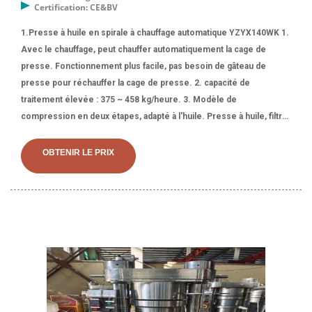
Certification: CE&BV
1.Presse à huile en spirale à chauffage automatique YZYX140WK 1.
Avec le chauffage, peut chauffer automatiquement la cage de
presse. Fonctionnement plus facile, pas besoin de gâteau de
presse pour réchauffer la cage de presse. 2. capacité de
traitement élevée : 375 ~ 458 kg/heure. 3. Modèle de
compression en deux étapes, adapté à l'huile. Presse à huile, filtre
à huile, fabricant / fournisseur d'extracteur d'huile en Chine, offrant
un expulseur d'huile de palme Yzyx140wk avec une presse à huile
OBTENIR LE PRIX
de chauffage électrique, vente chaude en 2023, une petite presse
à huile avec une machine de traitement d'huile de presseur d'huile
de chauffage pour arachide,