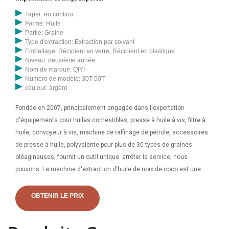
Taper: en continu
Forme: Huile
Partie: Graine
Type d'extraction: Extraction par solvant
Emballage: Récipient en verre, Récipient en plastique
Niveau: deuxième année
Nom de marque: QIYI
Numéro de modèle: 30T-50T
couleur: argent
Fondée en 2007, principalement engagée dans l'exportation
d'équipements pour huiles comestibles, presse à huile à vis, filtre à
huile, convoyeur à vis, machine de raffinage de pétrole, accessoires
de presse à huile, polyvalente pour plus de 30 types de graines
oléagineuses, fournit un outil unique. arrêter le service, nous
pouvons. La machine d'extraction d'huile de noix de coco est une
nouvelle presse à huile à vis multifonctionnelle qui se compose d'un
boîtier de commande automatique, d'une partie de presse chauffante,
OBTENIR LE PRIX
d'une partie de réglage, d'une partie d'entraînement et d'une partie de
filtre à vide. Le réducteur de vitesse de la machine d'extraction d'huile