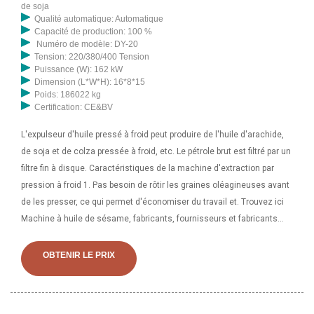
de soja
Qualité automatique: Automatique
Capacité de production: 100 %
Numéro de modèle: DY-20
Tension: 220/380/400 Tension
Puissance (W): 162 kW
Dimension (L*W*H): 16*8*15
Poids: 186022 kg
Certification: CE&BV
L'expulseur d'huile pressé à froid peut produire de l'huile d'arachide,
de soja et de colza pressée à froid, etc. Le pétrole brut est filtré par un
filtre fin à disque. Caractéristiques de la machine d'extraction par
pression à froid 1. Pas besoin de rôtir les graines oléagineuses avant
de les presser, ce qui permet d'économiser du travail et. Trouvez ici
Machine à huile de sésame, fabricants, fournisseurs et fabricants
d'extracteurs d'huile de sésame. exportateurs au Tchad. Obtenez les
coordonnées et amp; adresse des entreprises fabriquant et
OBTENIR LE PRIX
fournissant des machines à huile de sésame et des extracteurs
d'huile de sésame à travers le Tchad.