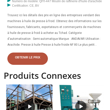
Numéro de modèle: QIYI-447 Moulin de raffinerie d'huile d'arachide
Certification: CE, BV
Trouvez ici les détails des prix en ligne des entreprises vendant des
machines à huile de presse à froid. Obtenez des informations sur les
fournisseurs, fabricants, exportateurs et commerçants de machines
à huile de presse à froid à acheter au Tchad. Catégorie
d'automatisation : Semi-automatique Marque : ANDAVAR Utilisation :
Arachide. Presse à huile Presse à huile froide NF 80 Le plus petit
modèle de machine à huile de notre usine. Convient aux petits
fabricants d'huile et à leur utilisation. Si vous le faites fonctionner à
OBTENIR LE PRIX
vitesse normale (18-20 herz), il peut traiter 4 à 6 kg de graines par
heure. Veuillez voir ci-dessous
Produits Connexes