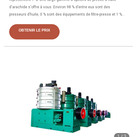
d'arachide s'offre à vous. Environ 98 % d’entre eux sont des
presseurs d’huile, 0 % sont des équipements de filtre-presse et 1 %
sont des filtres à huile de machine. Une large gamme d'options de
presse à huile de sésame s'offre à vous,
OBTENIR LE PRIX
1
/
3