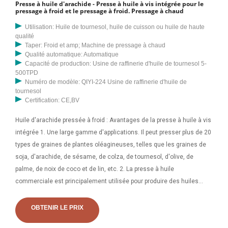
Presse à huile d'arachide - Presse à huile à vis intégrée pour le
pressage à froid et le pressage à froid. Pressage à chaud
Utilisation: Huile de tournesol, huile de cuisson ou huile de haute
qualité
Taper: Froid et amp; Machine de pressage à chaud
Qualité automatique: Automatique
Capacité de production: Usine de raffinerie d'huile de tournesol 5-
500TPD
Numéro de modèle: QIYI-224 Usine de raffinerie d'huile de
tournesol
Certification: CE,BV
Huile d'arachide pressée à froid : Avantages de la presse à huile à vis
intégrée 1. Une large gamme d'applications. Il peut presser plus de 20
types de graines de plantes oléagineuses, telles que les graines de
soja, d'arachide, de sésame, de colza, de tournesol, d'olive, de
palme, de noix de coco et de lin, etc. 2. La presse à huile
commerciale est principalement utilisée pour produire des huiles
comestibles pour des fins commerciales. C'est un excellent choix
pour les usines d'huile mobiles, les usines d'huilerie, les petites et
OBTENIR LE PRIX
moyennes usines de fabrication d'huile de cuisson. Par rapport à