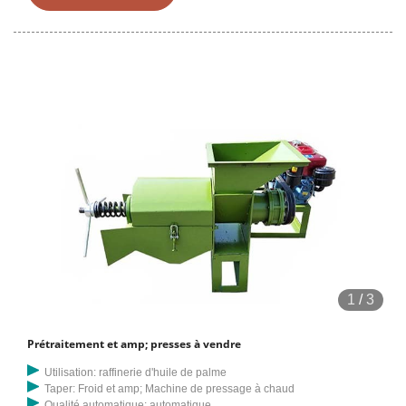
l'huile résiduelle doit être pressée deux fois. Section de filtration du
palmiste : après pressage, il y a de la lie d'huile dans le pétrole brut,
après clarification, nous devons filtrer le pétrole brut pour éviter de
bloquer l'huile
1
/
3
Prétraitement et amp; presses à vendre
Utilisation: raffinerie d'huile de palme
Taper: Froid et amp; Machine de pressage à chaud
Qualité automatique: automatique