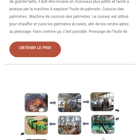
de grande taille, il doit être écrasé en morceaux plus petits et facile à
presser par la machine à expulser l'huile de palmiste. Cuisson des
palmistes : Machine de cuisson des palmistes. Le cuiseur est utilisé
pour chauffer et cuire les palmistes écrasés, afin de les rendre aptes
au pressage. Faire comme ça, c'est possible. Pressage de l'huile de
palmiste. La ligne de traitement de pressage de l’huile de palmiste est
simple avec les graines oléagineuses habituelles. Le prépressage par
OBTENIR LE PRIX
presse à huile peut obtenir 1/4 d'huile de palmiste et l'huile résiduelle
doit être pressée deux fois.