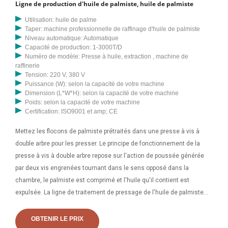
Ligne de production d'huile de palmiste, huile de palmiste
Utilisation: huile de palme
Taper: machine professionnelle de raffinage d'huile de palmiste
Niveau automatique: Automatique
Capacité de production: 1-3000T/D
Numéro de modèle: Presse à huile, extraction , machine de
raffinerie
Tension: 220 V, 380 V
Puissance (W): selon la capacité de votre machine
Dimension (L*W*H): selon la capacité de votre machine
Poids: selon la capacité de votre machine
Certification: ISO9001 et amp; CE
Mettez les flocons de palmiste prétraités dans une presse à vis à
double arbre pour les presser. Le principe de fonctionnement de la
presse à vis à double arbre repose sur l'action de poussée générée
par deux vis engrenées tournant dans le sens opposé dans la
chambre, le palmiste est comprimé et l'huile qu'il contient est
expulsée. La ligne de traitement de pressage de l'huile de palmiste
est simple avec des graines oléagineuses habituelles. Le pré-
pressage par presse à huile peut obtenir 1/4 d'huile de palmiste et
OBTENIR LE PRIX