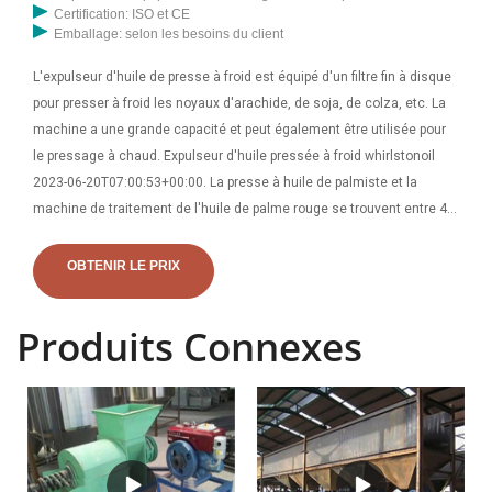
Certification: ISO et CE
Emballage: selon les besoins du client
L'expulseur d'huile de presse à froid est équipé d'un filtre fin à disque
pour presser à froid les noyaux d'arachide, de soja, de colza, etc. La
machine a une grande capacité et peut également être utilisée pour
le pressage à chaud. Expulseur d'huile pressée à froid whirlstonoil
2023-06-20T07:00:53+00:00. La presse à huile de palmiste et la
machine de traitement de l'huile de palme rouge se trouvent entre 4
746 et 75 548 dollars, soit entre 1 648 830 et 26 819 540 nairas. Les
machines de traitement du palmier à huile en usine coûtent entre 1
OBTENIR LE PRIX
000 et 1 000 000 dollars. Ces machines sont principalement utilisées
pour la production à grande échelle de palmiers.
Produits Connexes