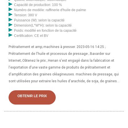
Capacité de production: 100 %
Numéro de modèle: raffinerie d'huile de palme
Tension: 380 V
Puissance (W): selon la capacité
Dimension(L*W*H): selon la capacité
Poids: modifié en fonction de la capacité
Certification: CE et BV
Prétraitement et amp; machines à presser. 2023-05-16 14:25 ;
Prétraitement de l'huile et processus de pressage ; Bavarder sur
Internet; Obtenez le prix ; Henan s'est engagé dans la fabrication et
l'exportation d'une vaste gamme de produits de prétraitement et
d'amplification des graines oléagineuses. machines de pressage, qui
sont utilisées pour extraire les huiles d'arachide, de soja, de graines
de tournesol, de graines de coton, de sésame, de fruits de palmier,
etc. Presse à huile d'arachide 6yl-80 presse à huile de noix machine
OBTENIR LE PRIX
d'extraction d'huile de ricin. Trouvez ici le détail des prix en ligne des
entreprises vendant des machines d’extraction d’huile. Obtenez des
informations sur les fournisseurs, fabricants, exportateurs,
commerçants de