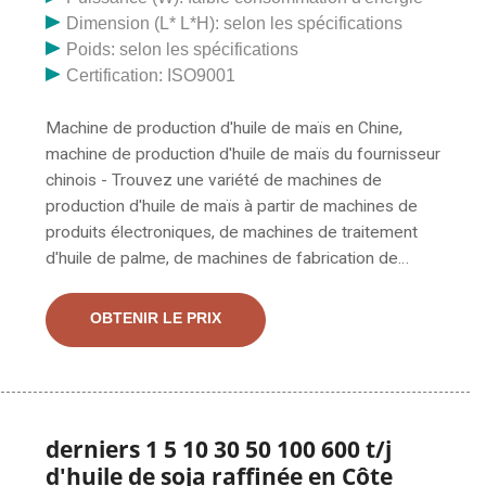
Dimension (L* L*H): selon les spécifications
Poids: selon les spécifications
Certification: ISO9001
Machine de production d'huile de maïs en Chine,
machine de production d'huile de maïs du fournisseur
chinois - Trouvez une variété de machines de
production d'huile de maïs à partir de machines de
produits électroniques, de machines de traitement
d'huile de palme, de machines de fabrication de
produits en plastique, d'extrudeuses en plastique.
Machine de fabrication d'huile d'extrudeuse d'huile de
OBTENIR LE PRIX
germe de maïs de maïs 20-100TPD Description du
processus de la machine d'extraction d'huile de maïs :
Le but de la préparation est d'extraire une partie de
l'huile par pressage mécanique tout en fournissant des
gâteaux de pressage pour l'usine d'extraction.
derniers 1 5 10 30 50 100 600 t/j
d'huile de soja raffinée en Côte