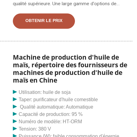
qualité supérieure. Une large gamme d'options de
machine d'extraction d'huile de maïs s'offre à vous
comme des garanties sur les composants principaux,
OBTENIR LE PRIX
des emplacements de service locaux et des
arguments de vente clés.
Machine de production d'huile de
maïs, répertoire des fournisseurs de
machines de production d'huile de
maïs en Chine
Utilisation: huile de soja
Taper: purificateur d'huile comestible
Qualité automatique: Automatique
Capacité de production: 95 %
Numéro de modèle: HT-ORM
Tension: 380 V
Puissance (W): faible consommation d'énergie