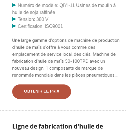
Numéro de modèle: QIYI-11 Usines de moulin à
huile de soja raffinée
Tension: 380 V
Certification: ISO9001
Une large gamme d'options de machine de production
d'huile de maïs s'offre à vous comme des
emplacement de service local, des clés. Machine de
fabrication d'huile de maïs 50-100TPD avec un
nouveau design. 1 composants de marque de
renommée mondiale dans les pièces pneumatiques,
les pièces électriques et les pièces de
fonctionnement. Petit presse-huile de graines
OBTENIR LE PRIX
d'amarante Cuisson des germes de maïs o
Ligne de fabrication d'huile de