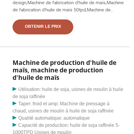
design,Machine de fabrication d'huile de maïs,Machine
de fabrication d'huile de maïs 50tpd,Machine de
fabrication d'huile de maïs 100tpd. Technologie
d'extraction du maïs/germe de maïs Il existe deux
OBTENIR LE PRIX
technologies principales de dégermination du maïs :
l'une est de type sec et l'autre est de type humide.
Dégermination à sec : le rendement en huile du germe
de maïs est d'environ 20 % à 25 %, et le rendement en
huile représente 3, 5 % ~
Machine de production d'huile de
maïs, machine de production
d'huile de maïs
Utilisation: huile de soja, usines de moulin à huile
de soja raffinée
Taper: froid et amp; Machine de pressage à
chaud, usines de moulin à huile de soja raffinée
Qualité automatique: automatique
Capacité de production: huile de soja raffinée 5-
1000TPD Usines de moulin