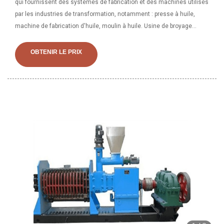
qui fournissent des systèmes de fabrication et des machines utilisés
utilisée pour broyer divers types de graines de légumes, telles que les
par les industries de transformation, notamment : presse à huile,
arachides.
machine de fabrication d'huile, moulin à huile. Usine de broyage
d’huile de moteur électrique de 10 à 50 CV. ₹ 15 Lakh. TINYTECH
UDYOG. Machines de moulin à huile électrique de 30 CV, qualité
OBTENIR LE PRIX
d'automatisation : automatique, capacité : 5 à 20 tonnes/jour. ₹ 3,50
Lakh. Compagnie d'expulseur Sharma. Machine Devi Ghani de 3 CV,
capacité : 1 à 5 tonnes/jour pour l'huile de tournesol. ₹ 2,10 Lakh.
Industries Devi. 26 avril 2023 - La machine de traitement de l'huile de
palme est utilisée pour extraire l'huile de palme brute des fruits du
palmier et obtenir de l'huile de palme à haut rendement. Les
machines de traitement de l'huile de palme, également appelées
machines d'extraction d'huile de palme, sont utilisées dans les
moulins à huile de palme ou dans les usines de pressage d'huile de
palme pour une production efficace d'huile de palme. 3. TRAITEMENT
DE L'HUILE DE PALME 3. 1 Description générale du traitement. Les
travaux de recherche et de développement dans de nombreuses
disciplines - biochimie, génie chimique et mécanique - et
l'établissement de plantations, qui ont permis une transformation