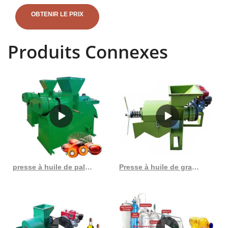
lignes de production complètes de pressage et de raffinage d'huile de
palme, d'ingénierie de biomasse de grappes de fruits vides de palme,
OBTENIR LE PRIX
etc. En appuyant sur, nous utilisons la machine de filtrage d'huile pour
nettoyer le pétrole brut d'abord afin d'éliminer la plupart des impuretés
Produits Connexes
mécaniques avant de passer au processus de raffinage du pétrole.
Cela allégera le fardeau du processus de raffinage du pétrole. En
outre, il est utilisé dans le processus de raffinage du pétrole pour
éliminer les impuretés. Presse à huile de noix de coco pressée à
froid, offre spéciale - Acheter de l'huile. presse à huile machine
d'extraction d'huile machine automatique à huile de moutarde La
petite presse à huile ou la petite usine de traitement d'huile est
capable de traiter une grande variété de graines d'huile végétale
telles que les olives, le soja, les arachides, les graines de coton, les
graines de tournesol, les graines de sésame, les noix de coco, etc.
presse à huile de palme presse fabricants d’huile de palme au Costa Rica
Presse à huile de graines de carthame de palme à pression froide en Haïti
type machine d'extraction d'huile de maïs à vendre ; usine de
transformation d'huile de tournesol avec CE au Zimbabwe ; meilleures
ventes amec combinent des équipements de presse automatique à
huile de palme ; 2023 huile d'arachide pressée par expulseur
industriel à haute efficacité à Djibouti ; fournir une usine de raffinerie