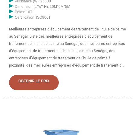
Puissance (W): 25600
Dimension (L*W* H): 10M*6M*5M
Poids: 10T
Certification: ISO9001
Meilleures entreprises d'équipement de traitement de l'huile de palme
au Sénégal. Liste des meilleures entreprises d'équipement de
traitement de l'huile de palme au Sénégal, des meilleures entreprises
d'équipement de traitement de l'huile de palme au Sénégal, des
entreprises d'équipement de traitement de l'huile de palme à
proximité, des meilleures entreprises d'équipement de traitement de
l'huile de palme. presse à huileCGOLDENWALL 1200W ménage
Commercial automatique presse à huile Machine noix graines huile
OBTENIR LE PRIX
presseur Machine de pressage presse à froid machine de pressage à
chaud en acier inoxydable avec moteur industriel. 3,4 étoiles sur 5 11.
589,00 $ 589, 00 $. Obtenez-le dès le jeu. Au Sénégal, le palmier à
huile a pris une importance croissante en tant que produit
d'exportation non traditionnel. Une superficie totale estimée à 305
758 hectares est consacrée à la culture du palmier à huile au
Sénégal. On estime que 243 852 tonnes d’huile de palme sont