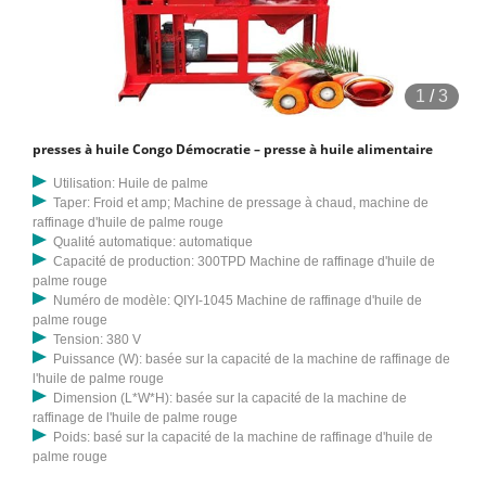
d'huile , Machine Tel Ghani, Machine Power ghani, Machine ghani en
bois disponible avec système d'engrenage à graisse ou à huile.
Utilisation pour l'huile de sésame, l'huile d'arachide (arachide), l'huile
d'amande, l'huile de moutarde, l'huile de noix de coco, l'huile d'Alsi.
1
/
3
922 88 91 208. Voir complet Détails. Oui, je suis intéressé ! La presse
à huile peut également être appelée extracteur d'huile de graines,
presses à huile Congo Démocratie – presse à huile alimentaire
presse à huile d'arachide, presse à huile de sésame, presse à huile
de palme, presse à huile hydraulique, etc. Ce type de machine
Utilisation: Huile de palme
Taper: Froid et amp; Machine de pressage à chaud, machine de
d'extraction d'huile est un équipement de presse à huile hydraulique
raffinage d'huile de palme rouge
spécial pour les cultures à haute teneur en huile telles que le
Qualité automatique: automatique
sésame, l'arachide, la noix, le palmier, l'amande, le soja, le colza,
Capacité de production: 300TPD Machine de raffinage d'huile de
palme rouge
l'huile de tournesol, les graines de pin et les graines de thé et s
Numéro de modèle: QIYI-1045 Machine de raffinage d'huile de
palme rouge
Tension: 380 V
Puissance (W): basée sur la capacité de la machine de raffinage de
l'huile de palme rouge
Dimension (L*W*H): basée sur la capacité de la machine de
raffinage de l'huile de palme rouge
Poids: basé sur la capacité de la machine de raffinage d'huile de
palme rouge