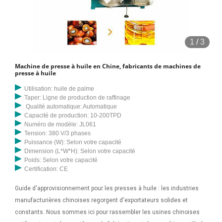
extraction et amplification de l'huile de palmiste raffinage de l'huile de
palme. Comme nous le savons tous, le palmier à huile peut produire
deux types d’huiles : l’huile de palme extraite de fruits frais et l’huile
1
/
3
de palmiste obtenue à partir des noix. Vous découvrirez ensuite le
processus de transformation de l’huile de palme et le processus de
Machine de presse à huile en Chine, fabricants de machines de
transformation de l’huile de palmiste. Lire la suite>> Chine Presse à
presse à huile
huile de coco pour la vente de la machine d'huile Expeller ligne
Utilisation: huile de palme
d'extraction d'huile de noix de coco – Acheter Presse à huile de
Taper: Ligne de production de raffinage
coprah sur fr.made-in-china.com La presse à huile combinée à
Qualité automatique: Automatique
Capacité de production: 10-200TPD
contrôle automatique de la température de la série YZYX130WZ
Numéro de modèle: JL061
fabriquée par notre société convient pour presser l'huile végétale de
Tension: 380 V/3 phases
colza, de coton, de soja, d'arachide décortiquée, de graines de lin, de
Puissance (W): Selon votre capacité
Dimension (L*W*H): Selon votre capacité
graines d'abrasin, de graines de tournesol et de palmiste. La presse à
Poids: Selon votre capacité
huile à vis fait référence à l'extraction d'huile. machine qui pousse les
Certification: CE
plantes oléagineuses dans la chambre de pressage vers l'avant en
Guide d'approvisionnement pour les presses à huile : les industries
continu et extrait l'huile sous extrusion dynamique. La presse à huile
manufacturières chinoises regorgent d'exportateurs solides et
à vis présente les caractéristiques d'un rendement élevé, d'une forte
constants. Nous sommes ici pour rassembler les usines chinoises
adaptabilité et d'un fonctionnement continu, etc. Elle est largement