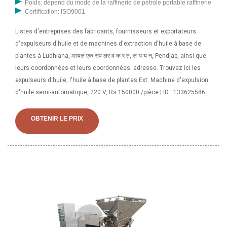
Poids: dépend du mode de la raffinerie de pétrole portable raffinerie
Certification: ISO9001
Listes d'entreprises des fabricants, fournisseurs et exportateurs
d'expulseurs d'huile et de machines d'extraction d'huile à base de
plantes à Ludhiana, आयल एक सप लर व क र त, ल ध य न, Pendjab, ainsi que
leurs coordonnées et leurs coordonnées. adresse. Trouvez ici les
expulseurs d'huile, l'huile à base de plantes Ext. Machine d'expulsion
d'huile semi-automatique, 220 V, Rs 150000 /pièce | ID : 1336255862
En raison de notre riche expérience dans ce domaine, nous sommes
capables de proposer une gamme de machines d’expulsion d’huile
OBTENIR LE PRIX
conçues avec précision. Basé sur des techniques avancées et