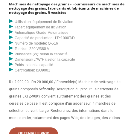
Machines de nettoyage des grains - Fournisseurs de machines de
nettoyage des grains, fabricants et fabricants de machines de
nettoyage des grains. Grossistes
Utilisation: équipement de lixiviation
Taper: équipement de lixiviation
Automatique Grade: Automatique
Capacité de production: 1T~1000T/D
Numéro de modèle: Q-516
Tension: 220 V/380 V
Puissance (W): selon la capacité
Dimension(L*W*H): selon la capacité
Poids: selon la capacité
Certification: ISO9001
Rs 2 000,00 - Rs 20 000,00 / Ensemble(s) Machine de nettoyage de
grains composés 5xfz-90ky Description du produit Le nettoyeur de
graines 5XFZ-90KY convient au traitement des graines et des
céréales de base. Il est composé d'un ascenseur, 4 marches de
sélection du vent, Large. Recherchez des informations dans le
monde entier, notamment des pages Web, des images, des vidéos et
bien plus encore. Google propose de nombreuses fonctionnalités
spéciales pour vous aider à trouver exactement ce que vous
OBTENIR LE PRIX