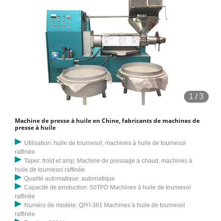
1
/
3
Machine de presse à huile en Chine, fabricants de machines de
presse à huile
Utilisation: huile de tournesol, machines à huile de tournesol
raffinée
Taper: froid et amp; Machine de pressage à chaud, machines à
huile de tournesol raffinée
Qualité automatique: automatique
Capacité de production: 50TPD Machines à huile de tournesol
raffinée
Numéro de modèle: QIYI-381 Machines à huile de tournesol
raffinée