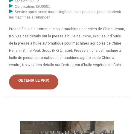
Tension: 380 V
Certification: ISO9001
Service après-vente fourni: ingénieurs disponibles pour entretenir
les machines à l'étranger
Presse à huile automatique pour machines agricoles de Chine Henan,
trouvez des détails sur la presse à huile de Chine, expulseur d'huile
de la presse à huile automatique pour machines agricoles de Chine
Henan - Shine Peak Group (HK) Limited. Presse à huile de machine à
huile de presse automatique de machines agricoles de Chine à
vendre, trouvez des détails sur l'extracteur d'huile végétale de Chine,
la presse à huile de cuisson de la presse à huile de machine à huile
de presse automatique de machines agricoles à vendre - .
OBTENIR LE PRIX