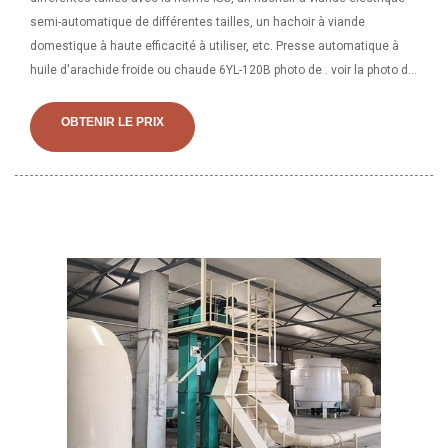
semi-automatique de différentes tailles, un hachoir à viande
domestique à haute efficacité à utiliser, etc. Presse automatique à
huile d'arachide froide ou chaude 6YL-120B photo de . voir la photo de
la presse à huile, de la presse à huile à vis, de l'expulseur d'huile.
Contacter les fournisseurs chinois
OBTENIR LE PRIX