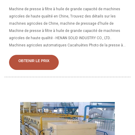
Machine de presse à filtre à huile de grande capacité de machines
agricoles de haute qualité en Chine, Trouvez des détails sur les
machines agricoles de Chine, machine de pressage d'huile de
Machine de presse à filtre à huile de grande capacité de machines
agricoles de haute qualité - HENAN SOLID INDUSTRY CO., LTD..
Machines agricoles automatiques Cacahuètes Photo de la presse à
huile de Shine Peak Group (HK) Photo à vue limitée de la presse à
huile, de l'expulseur d'huile, du moulin à huile.Contactez les
OBTENIR LE PRIX
fournisseurs chinois