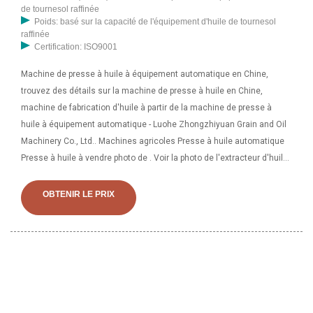
de tournesol raffinée
Poids: basé sur la capacité de l'équipement d'huile de tournesol
raffinée
Certification: ISO9001
Machine de presse à huile à équipement automatique en Chine,
trouvez des détails sur la machine de presse à huile en Chine,
machine de fabrication d'huile à partir de la machine de presse à
huile à équipement automatique - Luohe Zhongzhiyuan Grain and Oil
Machinery Co., Ltd.. Machines agricoles Presse à huile automatique
Presse à huile à vendre photo de . Voir la photo de l'extracteur d'huile
végétale, de la presse à huile de cuisson, de la presse à huile.
Contactez les fournisseurs chinois pour plus de produits et de prix.
OBTENIR LE PRIX