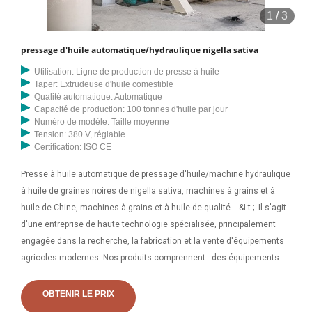
1
/
3
pressage d'huile automatique/hydraulique nigella sativa
Utilisation: Ligne de production de presse à huile
Taper: Extrudeuse d'huile comestible
Qualité automatique: Automatique
Capacité de production: 100 tonnes d'huile par jour
Numéro de modèle: Taille moyenne
Tension: 380 V, réglable
Certification: ISO CE
Presse à huile automatique de pressage d'huile/machine hydraulique
à huile de graines noires de nigella sativa, machines à grains et à
huile de Chine, machines à grains et à huile de qualité. . &Lt ;. Il s'agit
d'une entreprise de haute technologie spécialisée, principalement
engagée dans la recherche, la fabrication et la vente d'équipements
agricoles modernes. Nos produits comprennent : des équipements de
raffinage du pétrole tels qu'une machine à huile de sésame, une
presse à huile, une machine à filtrer, une machine à pâte de broyage
OBTENIR LE PRIX
et des équipements de traitement d'ensilage tels que une machine à