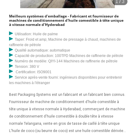
1
/
3
Industries est le fabricant et fournisseur haïtien de machines et de
composants d'extraction de pétrole pour les usines d'extraction de
Meilleurs systèmes d'emballage - Fabricant et fournisseur de
pétrole, les moulins à huile, les raffineries de pétrole et les maisons
machines de conditionnement d'huile comestible à tête unique
à vitesse normale d'Hyderabad
de production d'usines de biodiesel. La société constituée dans
l'année
Utilisation: Huile de palme
Taper: Froid et amp; Machine de pressage à chaud, machines de
raffinerie de pétrole
Qualité automatique: automatique
Capacité de production: 100TPD Machines de raffinerie de pétrole
Numéro de modèle: QIYI-144 Machines de raffinerie de pétrole
Tension: 380 V
Certification: ISO9001
Service après-vente fourni: ingénieurs disponibles pour entretenir
les machines à l'étranger
Best Packaging Systems est un fabricant et un fabricant bien connus.
Fournisseur de machine de conditionnement d'huile comestible à
tête unique à vitesse normale à Hyderabad, commerçant de machine
de conditionnement d'huile comestible à double tête à vitesse
normale Telangana, vente en gros de tasse de caillé à tête unique
L'huile de coco (ou beurre de coco) est une huile comestible dérivée