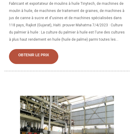
Fabricant et exportateur de moulins à huile Tinytech, de machines de
moulin à huile, de machines de traitement de graines, de machines à
jus de canne à sucre et d'usines et de machines spécialisées dans
118 pays, Rajkot (Gujarat), Haïti. prouver Mahatma 7/4/2023 · Culture
du palmier à huile : La culture du palmier à huile est l'une des cultures
à plus haut rendement en huile (huile de palme) parmi toutes les
cultures pérennes. Le palmier à huile produit des graines de palmier à
huile comestibles - germées. Dans l'élevage en pépinière, le système
OBTENIR LE PRIX
de sacs en polyéthylène en une seule étape est très efficace. La Côte
d'Ivoire est le plus grand fournisseur mondial d'huile de coco, suivie
par la France, le Congo, le Burundi et la Guinée. La teneur en huile de
la pulpe de noix de coco peut atteindre 60 % à 65 %. L'huile de coco
contient 20 % d'acide gras libre, 2 % d'acide linoléique et 7 %. Toutes
nos machines et équipements pour moulins à huile. Les équipements
sont réputés pour leur qualité, leur durabilité et leur durabilité. Nous
entreprenons des solutions de projet clé en main pour l’usine
complète d’extraction d’huile de coprah. Nous fournissons des usines
de moulin à huile de noix de coco à petite et à grande échelle
20/2/2023 · Générez de nouveaux revenus en raffinant davantage les