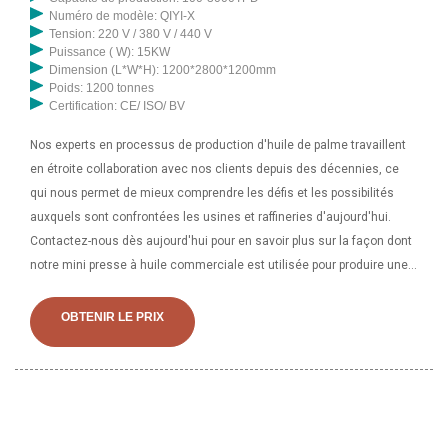
Numéro de modèle: QIYI-X
Tension: 220 V / 380 V / 440 V
Puissance ( W): 15KW
Dimension (L*W*H): 1200*2800*1200mm
Poids: 1200 tonnes
Certification: CE/ ISO/ BV
Nos experts en processus de production d'huile de palme travaillent
en étroite collaboration avec nos clients depuis des décennies, ce
qui nous permet de mieux comprendre les défis et les possibilités
auxquels sont confrontées les usines et raffineries d'aujourd'hui.
Contactez-nous dès aujourd'hui pour en savoir plus sur la façon dont
notre mini presse à huile commerciale est utilisée pour produire une
quantité adéquate d'huile à vendre sur le marché. Cette mini presse à
huile commerciale ne peut pas être installée à la maison. Il nécessite
OBTENIR LE PRIX
un petit espace de 400 pieds carrés. C'est comme une petite raffinerie
d'huile comestible à l'échelle artisanale composée d'une raffinerie
d'huile de soja, d'une raffinerie d'huile de noix de coco et d'une
raffinerie d'huile de tournesol. Nous fabriquons également des mini-
raffineries de pétrole à petite échelle et des usines de raffinerie de