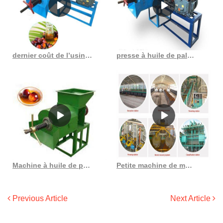
un récipient en acier inoxydable. Placez le récipient en acier
inoxydable dans un
dernier coût de l’usine d’extraction par solvant d’huile de palme en Chine
presse à huile de palme de taille burundi au Burkina Faso
Machine à huile de palmiste 200 kg/h approuvée CE au Gabon
Petite machine de moulin à huile 50kgs/par heure expulseur d’huile de palme en Haïti
Previous Article
Next Article