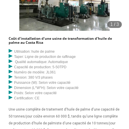
huiles comestibles en margarines à tartiner faibles en gras ou en
margarines de table, liquides, à gâteaux et à la crème et pour pâte
feuilletée. Pour une qualité et un rendement de produit de graisse
1
/
3
jaune les plus élevés, optimisez vos processus d'huile comestible
avec des mesures hygiéniques, TAIMIKO Presse à huile Machine
Coût d'installation d'une usine de transformation d'huile de
Extracteur d'huile automatique commercial 400 W 304 en acier
palme au Costa Rica
inoxydable électrique chaud froid Presseur d'huile pour graines noix
Utilisation: huile de palme
haricots arachide noix de coco tournesol sésame colza 269,00 $ 269
Taper: Ligne de production de raffinage
$ . 00 Recevez-le dès le vendredi 9 août
Qualité automatique: Automatique
Capacité de production: 5-50TPD
Numéro de modèle: JL061
Tension: 380 V/3 phases
Puissance (W): Selon votre capacité
Dimension (L*W*H): Selon votre capacité
Poids: Selon votre capacité
Certification: CE
Une usine complète de traitement d'huile de palme d'une capacité de
50 tonnes/jour coûte environ 60 000 $, tandis qu'une ligne complète
de production d'huile de palmiste d'une capacité de 10 tonnes/jour