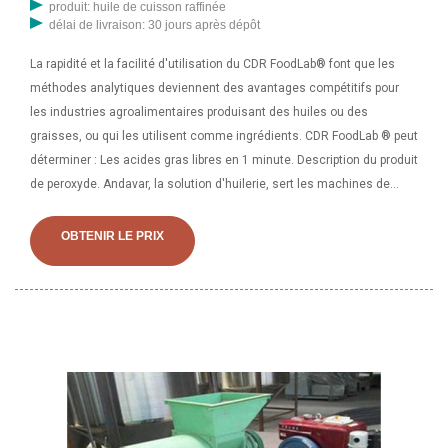
produit: huile de cuisson raffinée
délai de livraison: 30 jours après dépôt
La rapidité et la facilité d'utilisation du CDR FoodLab® font que les
méthodes analytiques deviennent des avantages compétitifs pour
les industries agroalimentaires produisant des huiles ou des
graisses, ou qui les utilisent comme ingrédients. CDR FoodLab ® peut
déterminer : Les acides gras libres en 1 minute. Description du produit
de peroxyde. Andavar, la solution d'huilerie, sert les machines de
moulin à huile comestible/non comestible depuis 1967. Forte de 52
ans d'expérience, Andavar, les solutions d'huilerie sont des solutions
OBTENIR LE PRIX
de recherche et de développement. Machines de développement (R&
D). Nous effectuons des tests d'acides gras libres dans les huiles et
les graisses. En seulement 1 minute, vous pouvez effectuer sur la
ligne de production l'analyse de la valeur des acides gras libres (FFA)
dans les huiles et graisses comestibles en utilisant la méthode
innovante CDR FoodLab® qui simplifie et accélère l'AOCS Official.
Capacité d'huile : 40 L / 10,5 gallons. → Grande chambre pouvant
contenir jusqu'à 40 L (10,5 gallons) d'huile. 1 × machine à filtre à huile