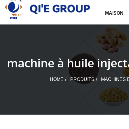
Skip
to
MAISON
content
machine à huile injec
HOME
PRODUITS
MACHINES 