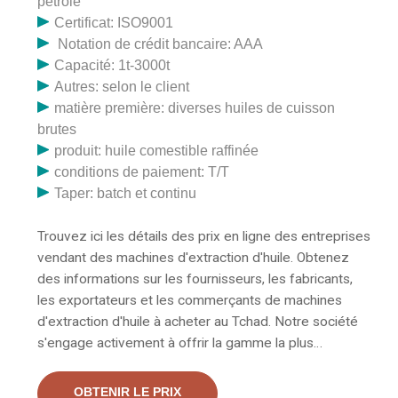
pétrole
Certificat: ISO9001
Notation de crédit bancaire: AAA
Capacité: 1t-3000t
Autres: selon le client
matière première: diverses huiles de cuisson
brutes
produit: huile comestible raffinée
conditions de paiement: T/T
Taper: batch et continu
Trouvez ici les détails des prix en ligne des entreprises
vendant des machines d'extraction d'huile. Obtenez
des informations sur les fournisseurs, les fabricants,
les exportateurs et les commerçants de machines
d'extraction d'huile à acheter au Tchad. Notre société
s'engage activement à offrir la gamme la plus
recherchée d'huile ayurvédique pour soulager la
douleur. Cette huile que nous proposons est
OBTENIR LE PRIX