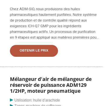
Chez ADM-SIO, nous produisons des huiles
pharmaceutiques hautement purifiées. Notre système
de production et de contrôle qualité répond aux
exigences ICH-Q7 GMP pour les ingrédients
pharmaceutiques actifs. Un processus de purification
en 9 étapes est appliqué aux matières premières pour
fournir des huiles végétales pharmaceutiques de haute
qualité. Les huiles industrielles à base de plantes
OBTENIR LE PRIX
d'ADM ont le pouvoir d'être performantes. Nous avons
plus de 100 ans d’expérience dans la formulation
d’huiles végétales et comprenons les défis auxquels
vous êtes confrontés pour vous offrir un avantage
concurrentiel. Applications clés. Caoutchouc, plastiques
Mélangeur d'air de mélangeur de
et amp; Adhésifs. Lire la suite
réservoir de puissance ADM129
1/2HP, moteur pneumatique
Utilisation: huile d'arachide
Taper: machine de raffinage