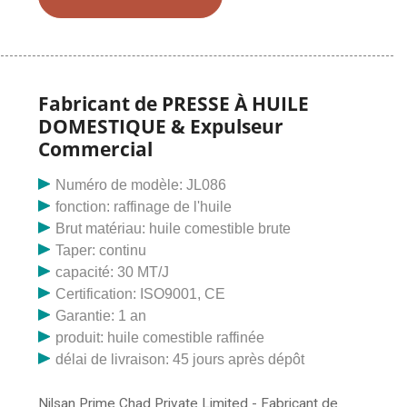
principalement utilisée pour traiter les douleurs
articulaires et est très appréciée pour son absence
d'effets secondaires et sa composition exacte. L'huile
proposée est formulée à partir de composés
chimiques de la meilleure qualité selon les normes de
Fabricant de PRESSE À HUILE
qualité acceptées par l'industrie.
DOMESTIQUE & Expulseur
Commercial
Numéro de modèle: JL086
fonction: raffinage de l'huile
Brut matériau: huile comestible brute
Taper: continu
capacité: 30 MT/J
Certification: ISO9001, CE
Garantie: 1 an
produit: huile comestible raffinée
délai de livraison: 45 jours après dépôt
Nilsan Prime Chad Private Limited - Fabricant de