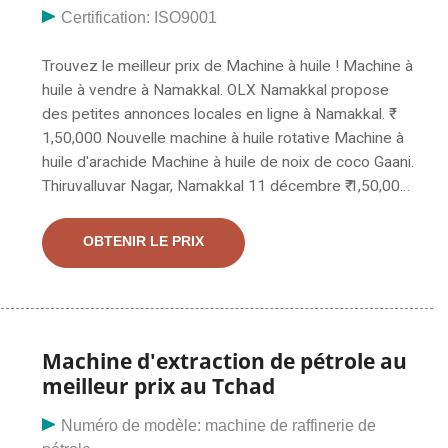
Certification: ISO9001
Trouvez le meilleur prix de Machine à huile ! Machine à
huile à vendre à Namakkal. OLX Namakkal propose
des petites annonces locales en ligne à Namakkal. ₹
1,50,000 Nouvelle machine à huile rotative Machine à
huile d'arachide Machine à huile de noix de coco Gaani.
Thiruvalluvar Nagar, Namakkal 11 décembre ₹ 1,50,000
Nouvelle machine rotative à huile d'arachide chekku
gaani. Narsimha Puram, Karur 11 décembre. Trouvez ici
OBTENIR LE PRIX
la machine à huile de sésame, les fabricants, les
fournisseurs et les fabricants d'extracteurs d'huile de
sésame. exportateurs au Tchad. Obtenez les
coordonnées et amp; adresse des entreprises
fabriquant et fournissant des machines à huile de
Machine d'extraction de pétrole au
sésame et des extracteurs d'huile de sésame à
meilleur prix au Tchad
travers le Tchad.
Numéro de modèle: machine de raffinerie de