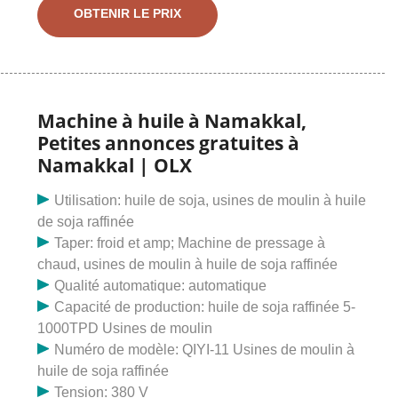
bus a été entièrement restauré et est en excellent état
OBTENIR LE PRIX
intérieur et extérieur. Il a 56 000 milles au compteur.
Nous fabriquons une large gamme de distributeurs
automatiques d’huile, conçus avec précision pour
fournir une quantité spécifique d’huile avec une grande
précision. Ces machines sont largement utilisées dans
Machine à huile à Namakkal,
l'industrie du conditionnement de l'huile et dans les
Petites annonces gratuites à
magasins et magasins. points de vente vendant du
Namakkal | OLX
pétrole. Nos distributeurs automatiques ont une
conception unique équipée des derniers circuits basés
Utilisation: huile de soja, usines de moulin à huile
sur un microcontrôleur et
de soja raffinée
Taper: froid et amp; Machine de pressage à
chaud, usines de moulin à huile de soja raffinée
Qualité automatique: automatique
Capacité de production: huile de soja raffinée 5-
1000TPD Usines de moulin
Numéro de modèle: QIYI-11 Usines de moulin à
huile de soja raffinée
Tension: 380 V