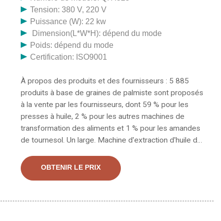
Tension: 380 V, 220 V
Puissance (W): 22 kw
Dimension(L*W*H): dépend du mode
Poids: dépend du mode
Certification: ISO9001
À propos des produits et des fournisseurs : 5 885
produits à base de graines de palmiste sont proposés
à la vente par les fournisseurs, dont 59 % pour les
presses à huile, 2 % pour les autres machines de
transformation des aliments et 1 % pour les amandes
de tournesol. Un large. Machine d'extraction d'huile de
graines de ricin à vis, machine d'extraction automatique
d'huile de palme d'arachide pour vis de sésame,
OBTENIR LE PRIX
d'arachide et de soja. Presse à huile 300W, Machine de
pressage de graines à chaud et à froid, extracteur
automatique d'expulseur 110V Piteba olive, noix et
huile Expulseur d'huile de graines