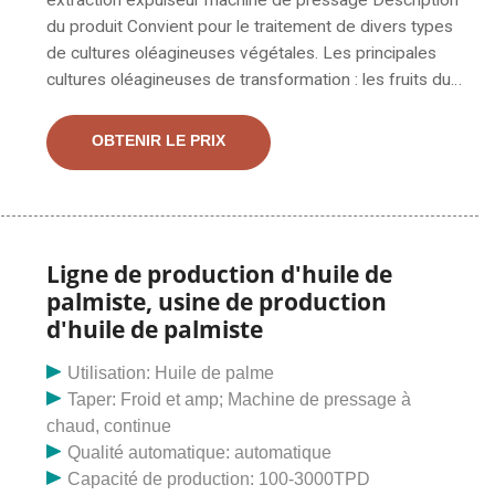
extraction expulseur machine de pressage Description
du produit Convient pour le traitement de divers types
de cultures oléagineuses végétales. Les principales
cultures oléagineuses de transformation : les fruits du
palmier. Achetez une presse à huile hydraulique de
palme/palmiste/olive/noix de coco auprès de la
OBTENIR LE PRIX
machine de stérilisation par déshydratation par séchoir
à micro-ondes, distributeur de machine à huile de
coton en ligne, fournisseurs de services.
Accueil>Produits>Machine à huile de coton> Utiliser
Ligne de production d'huile de
palmiste, usine de production
d'huile de palmiste
Utilisation: Huile de palme
Taper: Froid et amp; Machine de pressage à
chaud, continue
Qualité automatique: automatique
Capacité de production: 100-3000TPD