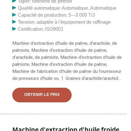
Taper: raffinerie de pétrole
Qualité automatique: Automatique, Automatique
Capacité de production: 5---3 000 T/J
Tension: adaptée à l'équipement de raffinage
Certification: ISO9001
Machine d'extraction d'huile de palme, d'arachide, de
palmiste, Machine d'extraction d'huile de palme,
d'arachide, de palmiste, Machine d'extraction d'huile de
palmiste, Machine d'extraction d'huile de palme,
Machine de fabrication d'huile de palme du fournisseur
de presseurs d'huile ou. 1. Graines d'arachide/arachide.
La teneur en huile de l'arachide est d'environ 46 à 51
%. L'huile d'arachide, également connue sous le nom
OBTENIR LE PRIX
d'huile d'arachide ou d'huile d'arachide, est l'huile la plus
populaire en Chine, en Asie du Sud et en Asie du Sud-
Est. L'huile d'arachide est disponible en version
raffinée,
Machine d'extraction d'huile froide