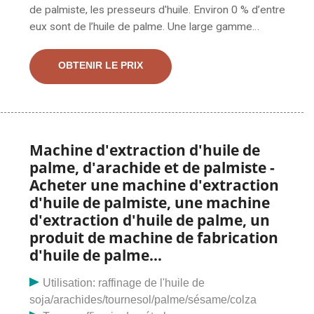
de palmiste, les presseurs d'huile. Environ 0 % d’entre
eux sont de l’huile de palme. Une large gamme
d'options de palmier à huile de ricin s'offre à vous
comme des type de transformation, des utilisation
OBTENIR LE PRIX
Machine d'extraction d'huile de
palme, d'arachide et de palmiste -
Acheter une machine d'extraction
d'huile de palmiste, une machine
d'extraction d'huile de palme, un
produit de machine de fabrication
d'huile de palme...
Utilisation: raffinage de l'huile de
soja/arachides/tournesol/palme/sésame/colza