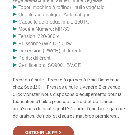
végétaleMachine à raffiner l'huile végétale
Taper: machine à raffiner l'huile végétale
Qualité automatique: Automatique
Capacité de production: 1-150T/J
Modèle Numéro: MR-30
Tension: 220-380 v
Puissance (W): 10-50 kw
Dimension (L*W*H): différente
Poids: différent
Certification: ISO9001,BV,CE
Presses à huile | Presse à graines à froid Bienvenue
chez Seed2Oil - Presses à huile à vendre Bienvenue
ClickMonster Nous disposons d'équipements pour la
fabrication d'huiles pressées à froid et de farines
protéiques de haute qualité à partir d'une large gamme
de graines, de noix et d'autres matières premières.
OLX a des milliers d'annonces disponibles au Gabon de
biens à vendre, depuis les voitures, les meubles,
OBTENIR LE PRIX