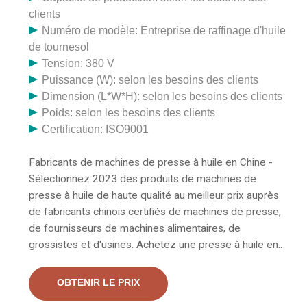
clients
Numéro de modèle: Entreprise de raffinage d'huile
de tournesol
Tension: 380 V
Puissance (W): selon les besoins des clients
Dimension (L*W*H): selon les besoins des clients
Poids: selon les besoins des clients
Certification: ISO9001
Fabricants de machines de presse à huile en Chine -
Sélectionnez 2023 des produits de machines de
presse à huile de haute qualité au meilleur prix auprès
de fabricants chinois certifiés de machines de presse,
de fournisseurs de machines alimentaires, de
grossistes et d'usines. Achetez une presse à huile en
acier inoxydable Runhe Manufacture ISO CE au Gabon
auprès d'une machine de stérilisation par
OBTENIR LE PRIX
déshydratation par micro-ondes, distributeur de