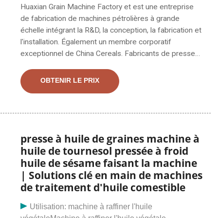
Huaxian Grain Machine Factory et est une entreprise
de fabrication de machines pétrolières à grande
échelle intégrant la R&D, la conception, la fabrication et
l'installation. Également un membre corporatif
exceptionnel de China Cereals. Fabricants de presses
à huile en Chine - Sélectionnez 2023 des produits de
presse à huile de haute qualité au meilleur prix auprès
OBTENIR LE PRIX
de fabricants chinois certifiés de pompes à huile, de
fournisseurs de machines à huile, de grossistes et
presse à huile de graines machine à
huile de tournesol pressée à froid
huile de sésame faisant la machine
| Solutions clé en main de machines
de traitement d'huile comestible
Utilisation: machine à raffiner l'huile