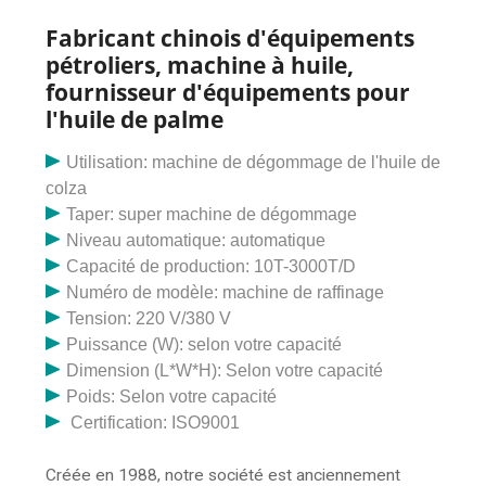
de coton pour une utilisation au Maroc. Quel est le prix
FO Cher Monsieur, Puis-je savoir quel est votre
Fabricant chinois d'équipements
principal ?
pétroliers, machine à huile,
fournisseur d'équipements pour
l'huile de palme
Utilisation: machine de dégommage de l'huile de
colza
Taper: super machine de dégommage
Niveau automatique: automatique
Capacité de production: 10T-3000T/D
Numéro de modèle: machine de raffinage
Tension: 220 V/380 V
Puissance (W): selon votre capacité
Dimension (L*W*H): Selon votre capacité
Poids: Selon votre capacité
Certification: ISO9001
Créée en 1988, notre société est anciennement