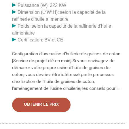
Puissance (W): 222 KW
Dimension (L*W*H): selon la capacité de la
raffinerie d'huile alimentaire
Poids: selon la capacité de la raffinerie d'huile
alimentaire
Certification: BV et CE
Configuration d'une usine d'huilerie de graines de coton
[Service de projet clé en main] Si vous envisagez de
démarrer votre propre usine d'huile de graines de
coton, vous devriez être intéressé par le processus
d'extraction de l'huile de graines de coton,
l'aménagement de l'usine d'huilerie, les conseils pour la
sélection de la machine d'huilerie de graines de coton.
Je souhaite acheter une petite usine de pressage
OBTENIR LE PRIX
d'huile et une petite ligne de raffinage d'huile pour
produire de l'huile comestible à partir de graines
comme le tournesol, le soja, le sésame et les graines