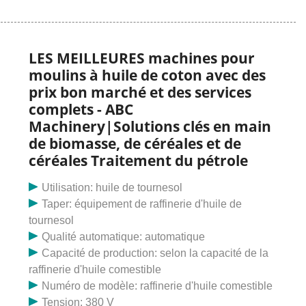
machine à huile de coton, fournisseurs de services en
ligne. Accueil>Produits>Machine à huile de coton>
Runhe
LES MEILLEURES machines pour
moulins à huile de coton avec des
prix bon marché et des services
complets - ABC
Machinery|Solutions clés en main
de biomasse, de céréales et de
céréales Traitement du pétrole
Utilisation: huile de tournesol
Taper: équipement de raffinerie d'huile de
tournesol
Qualité automatique: automatique
Capacité de production: selon la capacité de la
raffinerie d'huile comestible
Numéro de modèle: raffinerie d'huile comestible
Tension: 380 V