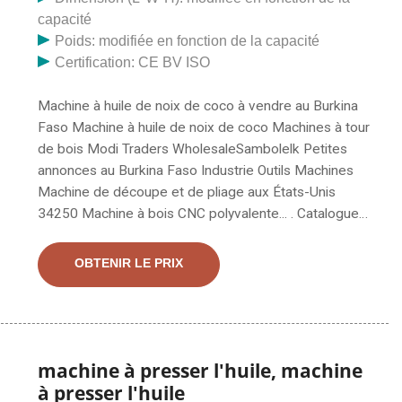
capacité
Poids: modifiée en fonction de la capacité
Certification: CE BV ISO
Machine à huile de noix de coco à vendre au Burkina
Faso Machine à huile de noix de coco Machines à tour
de bois Modi Traders WholesaleSambolelk Petites
annonces au Burkina Faso Industrie Outils Machines
Machine de découpe et de pliage aux États-Unis
34250 Machine à bois CNC polyvalente... . Catalogue
de presse à huile de Chine de machine de traitement
de noix de cajou à économie d'énergie et de presse à
OBTENIR LE PRIX
huile de palme, extracteur d'huile de noix de coco en
acier inoxydable standard d'Allemagne, machine de
cuisson d'huile de palme fournie par le fabricant chinois
- Kinetic (Hubei) Energy
machine à presser l'huile, machine
à presser l'huile