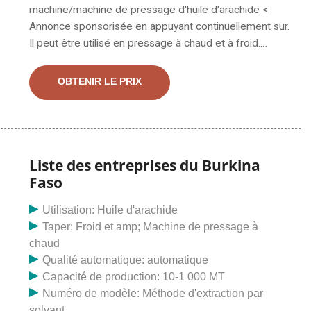
machine/machine de pressage d'huile d'arachide <
Annonce sponsorisée en appuyant continuellement sur.
Il peut être utilisé en pressage à chaud et à froid.
Tracteur, tracteur agricole, fabricant / fournisseur de
tracteur agricole à 4 roues en Chine, offrant un tracteur
OBTENIR LE PRIX
chinois à roues motrices 4X4 à vendre au Burkina
Faso, une moissonneuse-batteuse de riz à gros
réservoir de céréales et d'huile, une récolte de blé de
riz modèle Kubota à bon prix
Liste des entreprises du Burkina
Faso
Utilisation: Huile d'arachide
Taper: Froid et amp; Machine de pressage à
chaud
Qualité automatique: automatique
Capacité de production: 10-1 000 MT
Numéro de modèle: Méthode d'extraction par
solvant