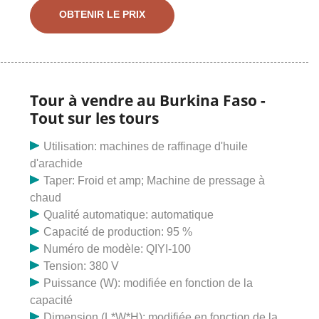
offres en ligne sur saleme.lk, petites annonces
OBTENIR LE PRIX
gratuites Burkina Faso ! voitures d'occasion Burkina
Faso téléphones d'occasion Burkina Faso téléphones
d'occasion à vendre voitures à vendre terrains à
vendre voitures d'occasion Burkina Faso us
Tour à vendre au Burkina Faso -
Tout sur les tours
Utilisation: machines de raffinage d'huile
d'arachide
Taper: Froid et amp; Machine de pressage à
chaud
Qualité automatique: automatique
Capacité de production: 95 %
Numéro de modèle: QIYI-100
Tension: 380 V
Puissance (W): modifiée en fonction de la
capacité
Dimension (L*W*H): modifiée en fonction de la