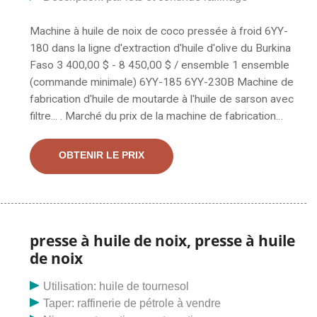
Machine à huile de noix de coco pressée à froid 6YY-
180 dans la ligne d'extraction d'huile d'olive du Burkina
Faso 3 400,00 $ - 8 450,00 $ / ensemble 1 ensemble
(commande minimale) 6YY-185 6YY-230B Machine de
fabrication d'huile de moutarde à l'huile de sarson avec
filtre... . Marché du prix de la machine de fabrication
d'huile de coco au Burkina Faso L'huile de cuisson est
l'exigence fondamentale de l'être humain. Cette petite
OBTENIR LE PRIX
machine à huile de cuisson est également un choix
idéal pour démarrer une usine de fabrication d’huile à
petite échelle. Vous êtes invités à vous renseigner
presse à huile de noix, presse à huile
de noix
Utilisation: huile de tournesol
Taper: raffinerie de pétrole à vendre