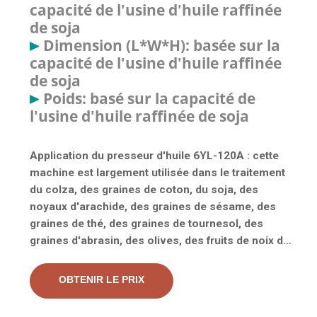
capacité de l'usine d'huile raffinée
de soja
Dimension (L*W*H): basée sur la
capacité de l'usine d'huile raffinée
de soja
Poids: basé sur la capacité de
l'usine d'huile raffinée de soja
Application du presseur d'huile 6YL-120A : cette
machine est largement utilisée dans le traitement
du colza, des graines de coton, du soja, des
noyaux d'arachide, des graines de sésame, des
graines de thé, des graines de tournesol, des
graines d'abrasin, des olives, des fruits de noix de
coco, des fruits de palmier (noyau), etc. sur. Il peut
également être utilisé. La presse à huile à vis
OBTENIR LE PRIX
automatique est une machine composée qui peut
presser et filtrer l'huile en même temps. Il présente