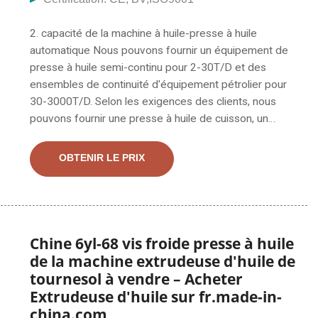
2. capacité de la machine à huile-presse à huile
automatique Nous pouvons fournir un équipement de
presse à huile semi-continu pour 2-30T/D et des
ensembles de continuité d'équipement pétrolier pour
30-3000T/D. Selon les exigences des clients, nous
pouvons fournir une presse à huile de cuisson, un
cuisinier. Le pressoir à huile est capable de traiter le
soja, le jatropha, les arachides, le sésame, le colza, les
OBTENIR LE PRIX
graines de coton, les graines de tournesol et les olives.
D'autres applications incluent les graines granuleuses
de plantes oléagineuses, le son de riz, le germe de
maïs, les matières premières en poudre et les petits
Chine 6yl-68 vis froide presse à huile
de la machine extrudeuse d'huile de
tournesol à vendre – Acheter
Extrudeuse d'huile sur fr.made-in-
china.com