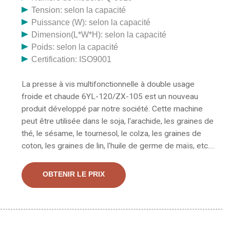
Tension: selon la capacité
Puissance (W): selon la capacité
Dimension(L*W*H): selon la capacité
Poids: selon la capacité
Certification: ISO9001
La presse à vis multifonctionnelle à double usage
froide et chaude 6YL-120/ZX-105 est un nouveau
produit développé par notre société. Cette machine
peut être utilisée dans le soja, l'arachide, les graines de
thé, le sésame, le tournesol, le colza, les graines de
coton, les graines de lin, l'huile de germe de maïs, etc.
Presse à huile 6YL-120A Presse à huile à vis intégrée
La presse à huile intégrée 6YL-120A est une machine
OBTENIR LE PRIX
de traitement d'huile avancée. Elle se compose
principalement de trois parties comme suit : Presse à
huile à vis, élément chauffant, système de filtrage sous
vide, par conséquent, une telle intégration