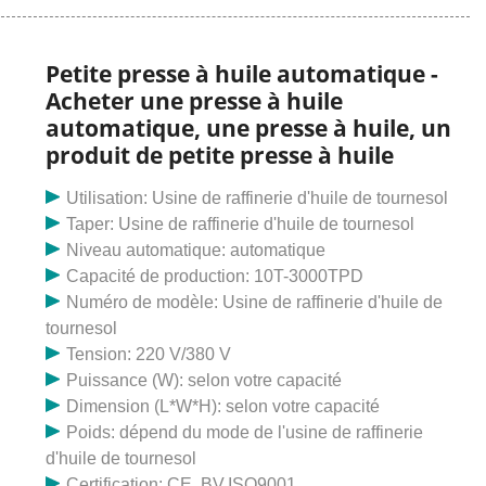
une structure compacte, un fonctionnement
pratique et une conception technique. La série 6yl
de presse à huile entièrement automatique est une
Petite presse à huile automatique -
nouvelle vis multifonctionnelle
Acheter une presse à huile
automatique, une presse à huile, un
produit de petite presse à huile
Utilisation: Usine de raffinerie d'huile de tournesol
Taper: Usine de raffinerie d'huile de tournesol
Niveau automatique: automatique
Capacité de production: 10T-3000TPD
Numéro de modèle: Usine de raffinerie d'huile de
tournesol
Tension: 220 V/380 V
Puissance (W): selon votre capacité
Dimension (L*W*H): selon votre capacité
Poids: dépend du mode de l'usine de raffinerie
d'huile de tournesol
Certification: CE, BV,ISO9001