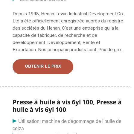
Depuis 1998, Henan Lewin Industrial Development Co.,
Ltd a été officiellement enregistrée auprès du registre
des sociétés du Henan. C'est une entreprise qui a la
capacité de fabriquer, de recherche et de
développement. Développement, Vente et
Exportation. Nos principaux produits sont. Prix de gros
Petite presse automatique à huile de graines noires à
vis, prix de la machine Modèle NO. HJ-P40 Matériau
OBTENIR LE PRIX
entièrement en acier inoxydable Puissance 1,5 kW, 220
V Taille 105 * 43 * 65 cm Poids 85 kg Capacité 15 kg
par heure Application Presse à huile utilisée pour :
colza, graines, etc.
Presse à huile à vis 6yl 100, Presse à
huile à vis 6yl 100
Utilisation: machine de dégommage de l'huile de
colza