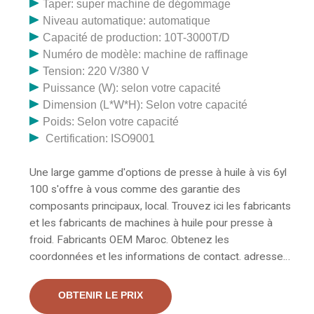
Taper: super machine de dégommage
Niveau automatique: automatique
Capacité de production: 10T-3000T/D
Numéro de modèle: machine de raffinage
Tension: 220 V/380 V
Puissance (W): selon votre capacité
Dimension (L*W*H): Selon votre capacité
Poids: Selon votre capacité
Certification: ISO9001
Une large gamme d'options de presse à huile à vis 6yl
100 s'offre à vous comme des garantie des
composants principaux, local. Trouvez ici les fabricants
et les fabricants de machines à huile pour presse à
froid. Fabricants OEM Maroc. Obtenez les
coordonnées et les informations de contact. adresse
des entreprises fabriquant et fournissant des
machines à huile de presse à froid à travers le Maroc.
OBTENIR LE PRIX
Marque : arachides, noix de coco, sésame, soja, noix,