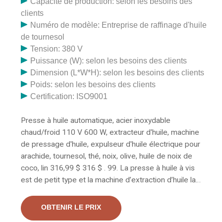
Capacité de production: selon les besoins des
clients
Numéro de modèle: Entreprise de raffinage d'huile
de tournesol
Tension: 380 V
Puissance (W): selon les besoins des clients
Dimension (L*W*H): selon les besoins des clients
Poids: selon les besoins des clients
Certification: ISO9001
Presse à huile automatique, acier inoxydable
chaud/froid 110 V 600 W, extracteur d'huile, machine
de pressage d'huile, expulseur d'huile électrique pour
arachide, tournesol, thé, noix, olive, huile de noix de
coco, lin 316,99 $ 316 $ . 99. La presse à huile à vis
est de petit type et la machine d’extraction d’huile la
plus populaire. Il peut être facilement mis en place une
ligne de production d’huile à petite ou moyenne échelle
OBTENIR LE PRIX
pour produire des huiles comestibles. La presse à huile