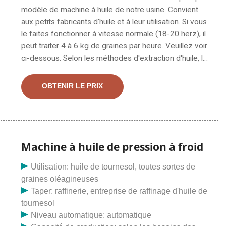
modèle de machine à huile de notre usine. Convient
aux petits fabricants d'huile et à leur utilisation. Si vous
le faites fonctionner à vitesse normale (18-20 herz), il
peut traiter 4 à 6 kg de graines par heure. Veuillez voir
ci-dessous. Selon les méthodes d'extraction d'huile, la
machine d'extraction d'huile de soja est
essentiellement divisée en deux types, la presse à
OBTENIR LE PRIX
huile à vis et l'usine d'extraction par solvant.
Généralement, la presse à huile à vis convient aussi
bien aux petites qu'aux grandes échelles.
Machine à huile de pression à froid
Utilisation: huile de tournesol, toutes sortes de
graines oléagineuses
Taper: raffinerie, entreprise de raffinage d'huile de
tournesol
Niveau automatique: automatique