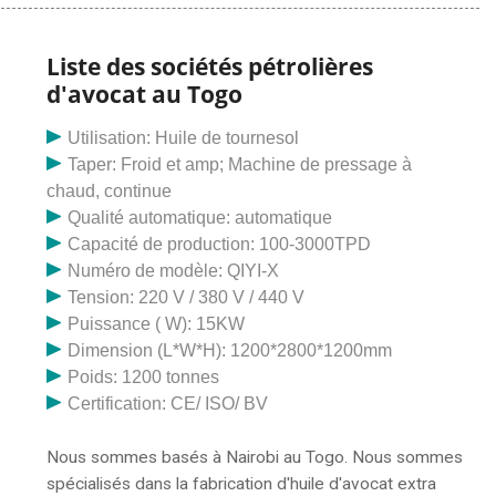
et fabricants sur palmoilproduction.com.
palmoilproduction.com propose 1 812 produits de
machine d'extraction d'huile de tournesol au Togo.
Liste des sociétés pétrolières
Environ 52 % d'entre eux sont des presseurs d'huile,
d'avocat au Togo
0 % sont des équipements de séparation et 0 % sont
d'autres machines pharmaceutiques. L’extraction de
Utilisation: Huile de tournesol
l’huile des graines de ricin est similaire à celle du
Taper: Froid et amp; Machine de pressage à
sésame, du colza, des graines de coton, des graines
chaud, continue
de tournesol et d’autres graines. Le processus
Qualité automatique: automatique
traditionnel de pressage à vis peut être adopté pour la
Capacité de production: 100-3000TPD
production industrielle de pétrole. Les deux types
Numéro de modèle: QIYI-X
courants suivants de processus d’extraction d’huile de
Tension: 220 V / 380 V / 440 V
ricin. Processus complet de production d’huile de ricin.
Puissance ( W): 15KW
01. Processus de pressage deux fois ; 02.. Les
Dimension (L*W*H): 1200*2800*1200mm
méthodes d'extraction populaires incluent : la
Poids: 1200 tonnes
distillation à la vapeur, l'extraction par solvant,
Certification: CE/ ISO/ BV
l'extraction au CO2, la macération, l'enfleurage,
l'extraction par pression à froid et la distillation de l'eau.
Nous sommes basés à Nairobi au Togo. Nous sommes
La méthode d’extraction affecte la qualité de l’huile
spécialisés dans la fabrication d'huile d'avocat extra