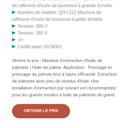
de raffinerie d'huile de tournesol à grande échelle
Numéro de modèle: QIYI-222 Machine de
raffinerie d'huile de tournesol à petite échelle
Tension: 380 V
Tension: 380 V
li>
Certification: ISO9001
Obtenir le prix ; Machine d'extraction d'huile de
palmiste | Huile de palme. Application : Pressage et
pressage de pétrole brut à haute efficacité. Extraction
de palmiste avec peu de résidus d’huile. Une
installation d’extraction par solvant est recommandée
pour les grands moulins à huile de palmiste de grande
capacité. Cependant, pour les opérations à petite
échelle, il suffit de mentionner la machine d'extraction
OBTENIR LE PRIX
d'huile de tournesol par solvant au Togo, la machine
d'extraction d'huile de tournesol au Togo, fournisseurs