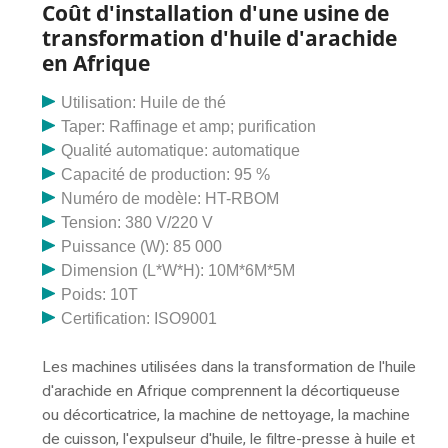
solvants les plus utilisés pour extraire les
Products. Cela possède d’excellentes propriétés
Coût d'installation d'une usine de
cannabinoïdes et les terpènes du chanvre et du
antivirales. Il renforce le système immunitaire de votre
transformation d'huile d'arachide
cannabis. Le processus d'extraction au CO 2 utilise du
corps et le protège des virus infectés. Spécifications
en Afrique
dioxyde de carbone CO 2 sous pression comme
de l’huile Davana : numéro CAS. L'expulseur d'huile de
solvant pour extraire le CBD, le THC, les terpènes et
coprah est une presse à huile continue pour une
Utilisation: Huile de thé
d'autres cannabinoïdes mineurs du cannabis.
première pression du coprah ou la deuxième pression
Taper: Raffinage et amp; purification
du tourteau de coprah pré-pressé dans la chaîne de
Qualité automatique: automatique
production d'huile de coco pour obtenir de l'huile de
Capacité de production: 95 %
coco. Les opérations d'alimentation du coprah, de
Numéro de modèle: HT-RBOM
cuisson du coprah, de pressage de l'huile et
Tension: 380 V/220 V
d'évacuation des tourteaux sont réalisées
Puissance (W): 85 000
automatiquement et en continu. Le processus
Dimension (L*W*H): 10M*6M*5M
d'extraction au CO 2 est également largement utilisé
Poids: 10T
pour créer de nombreux autres produits en plus de
Certification: ISO9001
l'huile de CBD, comme la décaféination du café ou du
thé ou l'extraction d'huiles essentielles. pour utilisation
Les machines utilisées dans la transformation de l'huile
dans les parfums. Distillation à la vapeur. Avec la
d'arachide en Afrique comprennent la décortiqueuse
distillation à la vapeur, la vapeur provoque la séparation
ou décorticatrice, la machine de nettoyage, la machine
de l’huile de CBD de la plante de chanvre. Achetez des
de cuisson, l'expulseur d'huile, le filtre-presse à huile et