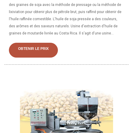
des graines de soja avec la méthode de pressage ou la méthode de
lixiviation pour obtenir plus de pétrole brut, puis raffiné pour obtenir de
l'huile raffinée comestible. L'huile de soja pressée a des couleurs,
des arômes et des saveurs naturels. Usine d'extraction d'huile de
graines de moutarde livrée au Costa Rica. Il s'agit d'une usine
d'extraction d'huile de graines de moutarde à petite échelle conçue
et fabriquée pour l'un de nos clients au Costa Rica. L'usine
OBTENIR LE PRIX
d'extraction d'huile de moutarde comprend un torréfacteur de graines
de moutarde et