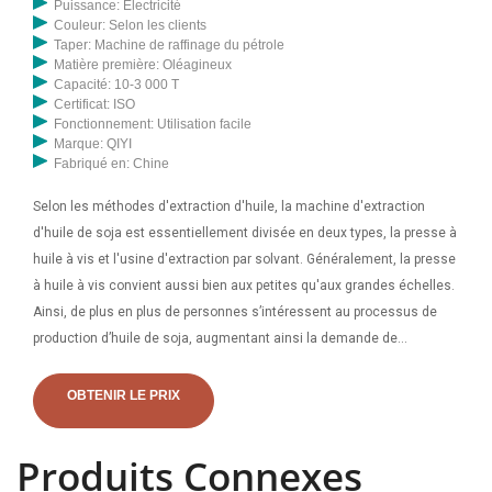
Puissance: Électricité
Couleur: Selon les clients
Taper: Machine de raffinage du pétrole
Matière première: Oléagineux
Capacité: 10-3 000 T
Certificat: ISO
Fonctionnement: Utilisation facile
Marque: QIYI
Fabriqué en: Chine
Selon les méthodes d'extraction d'huile, la machine d'extraction
d'huile de soja est essentiellement divisée en deux types, la presse à
huile à vis et l'usine d'extraction par solvant. Généralement, la presse
à huile à vis convient aussi bien aux petites qu'aux grandes échelles.
Ainsi, de plus en plus de personnes s’intéressent au processus de
production d’huile de soja, augmentant ainsi la demande de
machines à huile de soja. Pour une usine d'extraction d'huile de soja
à petite échelle. Si vous souhaitez produire du soja avec une
OBTENIR LE PRIX
production de 1 à 30 tonnes par jour,
Produits Connexes