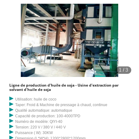
1
/
3
Ligne de production d'huile de soja - Usine d'extraction par
solvant d'huile de soja
Utilisation: huile de coco
Taper: Froid & Machine de pressage à chaud, continue
Qualité automatique: automatique
Capacité de production: 100-4000TPD
Numéro de modèle: QIYI-40
Tension: 220 V / 380 V / 440 V
Puissance ( W): 30KW
Dimension (L*W*H): 1200*2800*1200mm