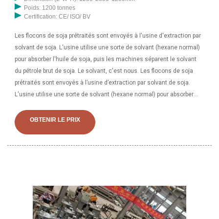
Poids: 1200 tonnes
Certification: CE/ ISO/ BV
Les flocons de soja prétraités sont envoyés à l'usine d'extraction par
solvant de soja. L'usine utilise une sorte de solvant (hexane normal)
pour absorber l'huile de soja, puis les machines séparent le solvant
du pétrole brut de soja. Le solvant, c'est nous. Les flocons de soja
prétraités sont envoyés à l’usine d’extraction par solvant de soja.
L'usine utilise une sorte de solvant (hexane normal) pour absorber
l'huile de soja, puis les machines séparent le solvant du pétrole brut
de soja. Le solvant, c'est nous
OBTENIR LE PRIX