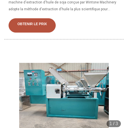
machine d'extraction d'huile de soja conçue par Wintone Machinery
adopte la méthode d'extraction d'huile la plus scientifique pour
extraire l'huile de soja brute de la farine de soja. La production de
conception avancée de la technologie d'extraction de l'huile de soja
OBTENIR LE PRIX
offre le haut niveau.
1
/
3