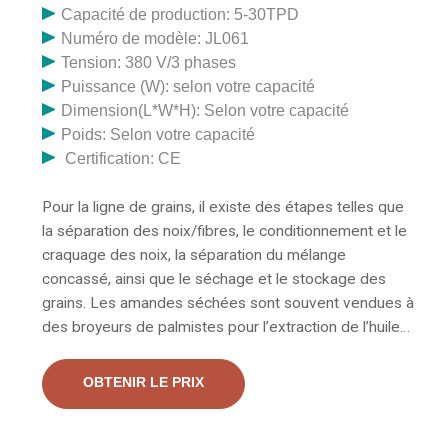
Capacité de production: 5-30TPD
principalement 2 méthodes, l'extraction mécanique et
par solvant.
Numéro de modèle: JL061
l'extraction par solvant… Ligne de production d'huile de
Tension: 380 V/3 phases
son de riz Pour les graines de sésame à haute teneur
Puissance (W): selon votre capacité
en huile, il faudra une pré-presse, puis le gâteau va à
Dimension(L*W*H): Selon votre capacité
atelier d'extraction par solvant, l'huile va au raffinage…
Poids: Selon votre capacité
Une huilerie de palme produit de l'huile de palme brute
Certification: CE
et des amandes comme produits primaires et de la
biomasse comme produit secondaire. Le processus
Pour la ligne de grains, il existe des étapes telles que
comprend la stérilisation, le décapage, la digestion et
la séparation des noix/fibres, le conditionnement et le
le pressage, la clarification, la purification, le séchage et
craquage des noix, la séparation du mélange
le stockage. Pour la ligne d'amandes, il y a des étapes
concassé, ainsi que le séchage et le stockage des
telles que la séparation noix/fibres, le conditionnement
grains. Les amandes séchées sont souvent vendues à
et le craquage des noix, le mélange concassé
des broyeurs de palmistes pour l’extraction de l’huile
de palmiste brute. Dans certaines usines intégrées, les
installations de broyage des amandes coexistent dans
OBTENIR LE PRIX
le même complexe. Les huiles comestibles offrent de
nombreux avantages dans l’industrie agroalimentaire
en termes de goût, d’apparence, de qualité et de