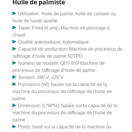
Huile de palmiste
marché de TCB. Énorme dépendance aux importations.
Utilisation: Huile de palme, huile de cuisson ou
Chaque année, le Congo paie une facture d’importation
huile de haute qualité
faramineuse de 2 milliards de dollars pour répondre à
Taper: Froid et amp; Machine de pressage à
ses besoins en huile alimentaire. Sa production
chaud
nationale de graines oléagineuses et d’huiles
Qualité automatique: Automatique
comestibles est minime. L'huile de palme au Congo.
Capacité de production: Machine de processus de
L'annuaire de l'huile de palme du Congo fournit une
raffinage d'huile de palme 60TPD
liste des produits à base d'huile de palme fabriqués au
Numéro de modèle: QIYI-959 Machine de
Congo fournis par des fabricants, des commerçants et
processus de raffinage d'huile de palme
des entreprises fiables d'huile de palme du Congo. Une
Tension: 380 V, 220 V
étude a rapporté qu'au Congo, 80 raffineries de pétrole
Puissance (W): basée sur la capacité de la
ont une capacité de production totale de 2,9 millions
machine du processus de raffinage de l'huile de
de tonnes, mais elles n'en utilisent que 48 %. de
palme
capacité de production. La capacité excédentaire est
Dimension (L*W*H): basée sur la capacité de la
disponible pour répondre à la demande croissante
machine du processus de raffinage de l'huile de
d’huile comestible. Consommation : La consommation
palme
totale d’huile comestible devrait augmenter de 2,7
Poids: basé sur la capacité de la machine du
pour cent pour atteindre 2,4 MMT au cours de la