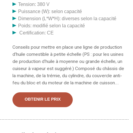
Tension: 380 V
Puissance (W): selon capacité
Dimension (L*W*H): diverses selon la capacité
Poids: modifié selon la capacité
Certification: CE
Conseils pour mettre en place une ligne de production
d'huile comestible à petite échelle (PS : pour les usines
de production d'huile à moyenne ou grande échelle, un
cuiseur à vapeur est suggéré.) Composé du châssis de
la machine, de la trémie, du cylindre, du couvercle anti-
feu du bloc et du moteur de la machine de cuisson.
entraîne l'arbre de transmission par la courroie
trapézoïdale, l'engrenage sur l'arbre de transmission
OBTENIR LE PRIX
entraîne le gros engrenage sur le cylindre à
fonctionner ; Alors que le cylindre tourne de manière
continue et uniforme, les prix de l'huile de palme ont
déjà enregistré une hausse de 75% sur une base
annuelle, a indiqué hier le rapport sur les prix du