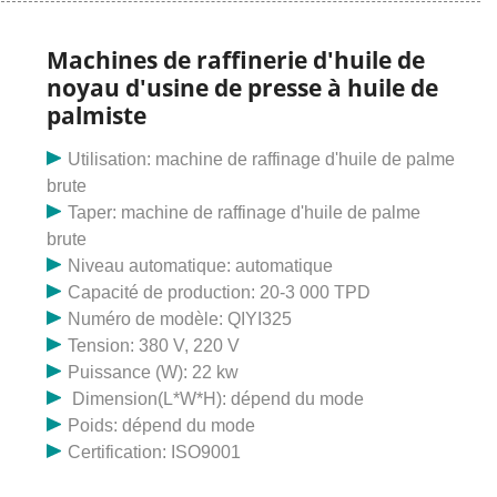
nutrition. Les huiles peuvent être utilisées pour
améliorer la consistance d’un produit ou assurer sa
Machines de raffinerie d'huile de
stabilité en rayon. Les huiles comestibles neutres
noyau d'usine de presse à huile de
peuvent servir de base aux vinaigrettes et aux sauces,
palmiste
tandis que les huiles comestibles aromatisées peuvent
être utilisées pour modifier le profil gustatif d'un
Utilisation: machine de raffinage d'huile de palme
oléagineux. Les équipes techniques sont prêtes à
brute
vous aider à concevoir et à installer un projet d'usine
Taper: machine de raffinage d'huile de palme
d'huilerie en fonction de votre type d'oléagineux, de
brute
votre rendement et de votre ; budget. Un certain
Niveau automatique: automatique
nombre d'usines d'huilerie pour la fabrication d'huile de
Capacité de production: 20-3 000 TPD
soja, d'huile d'arachide, d'huile de noix de coco, d'huile
Numéro de modèle: QIYI325
de sésame, d'huile de coton, d'huile de colza, d'huile
Tension: 380 V, 220 V
de tournesol, d'huile de germe de maïs, d'huile de
Puissance (W): 22 kw
palme et d'huile de palmiste, etc. installé dans divers
Dimension(L*W*H): dépend du mode
pays comme Haïti, le Costa Rica. Le terme huile de
Poids: dépend du mode
moutarde est utilisé pour désigner deux huiles
Certification: ISO9001
différentes fabriquées à partir de graines de moutarde