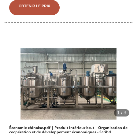
coton. 3. Ensachage, stérilisation et inoculation : en général, huître
OBTENIR LE PRIX
royale
1
/
3
Économie chinoise.pdf | Produit intérieur brut | Organisation de
coopération et de développement économiques - Scribd