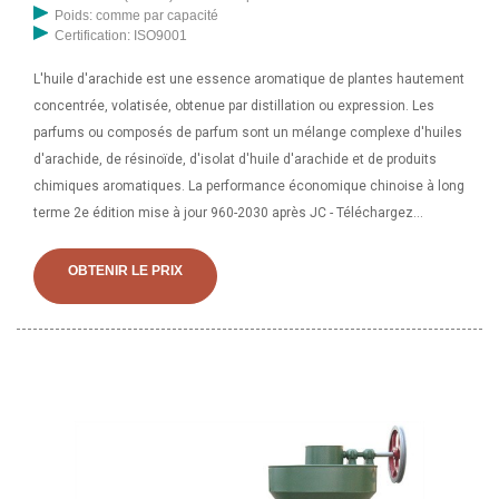
Poids: comme par capacité
Certification: ISO9001
L'huile d'arachide est une essence aromatique de plantes hautement
concentrée, volatisée, obtenue par distillation ou expression. Les
parfums ou composés de parfum sont un mélange complexe d'huiles
d'arachide, de résinoïde, d'isolat d'huile d'arachide et de produits
chimiques aromatiques. La performance économique chinoise à long
terme 2e édition mise à jour 960-2030 après JC - Téléchargez
gratuitement un ebook sous forme de fichier PDF (.pdf), fichier texte
(.txt) ou lisez le livre en ligne gratuitement.
OBTENIR LE PRIX