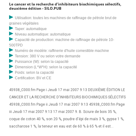
Le cancer et la recherche d'inhibiteurs biochimiques sélectifs,
deuxième édition - SILO.PUB
Utilisation: toutes les machines de raffinage de pétrole brut de
graines végétales
Taper: automatique
Niveau automatique: automatique
Capacité de production: machine de raffinage de pétrole 10-
500TPD
Numéro de modèle: raffinerie d'huile comestible machine
Tension: 380 V ou selon votre demande
Puissance (W): selon la capacité
Dimension (L*W*H): selon la capacité
Poids: selon la capacité
Certification: BV et CE
45938_C000.fm Page i Jeudi 17 mai 2007 9:13 DEUXIÈME ÉDITION LE
CANCER ET LA RECHERCHE D'INHIBITEURS BIOCHIMIQUES SÉLECTIFS
45938_C000.fm Page ii Jeudi 17 mai 2007 9:13 45938_C000.fm Page
iii Jeudi 17 mai 2007 9:13 17 mai 2007 9. B. Sciure de bois 35 %,
coque de coton 40 %, son 20 %, poudre d'épi de maïs 3 %, gypse 1 %,
saccharose 1 %, la teneur en eau est de 60 % à 65 % et il est
préférable de mélanger la sciure de bois. et coque de graines de