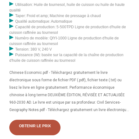
Utilisation: Huile de tournesol, huile de cuisson ou huile de haute
qualité
Taper: Froid et amp; Machine de pressage à chaud
Qualité automatique: Automatique
Capacité de production: 5-500TPD Ligne de production d'huile de
cuisson raffinée au tournesol
Numéro de modèle: QIYI-1000 Ligne de production d'huile de
cuisson raffinée au tournesol
Tension: 380 V, 240 V
Puissance (W): basée sur la capacité de la chaîne de production
d'huile de cuisson raffinée au tournesol
Chinese Economic.pdf - Téléchargez gratuitement le livre
électronique sous forme de fichier PDF (.pdf), fichier texte (.txt) ou
lisez le livre en ligne gratuitement. Performance économique
chinoise à long terme DEUXIÈME ÉDITION, RÉVISÉE ET ACTUALISÉE
960-2030 AD. Le livre est unique par sa profondeur. Civil Services-
Geography Notes.pdf - Téléchargez gratuitement un livre électronique
sous forme de fichier PDF (.pdf), fichier texte (.txt) ou lisez le livre en
ligne gratuitement. Index de géographie mondiale S.no Sujet 1.
OBTENIR LE PRIX
L'Univers 2.. Système solaire 3. La terre 14 4. conditions climatiques