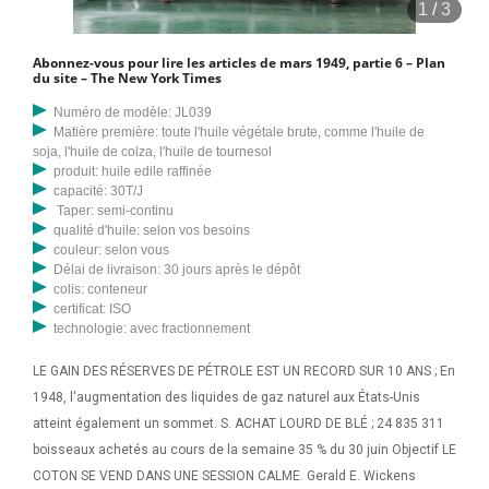
1
/
3
Abonnez-vous pour lire les articles de mars 1949, partie 6 – Plan
du site – The New York Times
Numéro de modèle: JL039
Matière première: toute l'huile végétale brute, comme l'huile de
soja, l'huile de colza, l'huile de tournesol
produit: huile edile raffinée
capacité: 30T/J
Taper: semi-continu
qualité d'huile: selon vos besoins
couleur: selon vous
Délai de livraison: 30 jours après le dépôt
colis: conteneur
certificat: ISO
technologie: avec fractionnement
LE GAIN DES RÉSERVES DE PÉTROLE EST UN RECORD SUR 10 ANS ; En
1948, l'augmentation des liquides de gaz naturel aux États-Unis
atteint également un sommet. S. ACHAT LOURD DE BLÉ ; 24 835 311
boisseaux achetés au cours de la semaine 35 % du 30 juin Objectif LE
COTON SE VEND DANS UNE SESSION CALME. Gerald E. Wickens