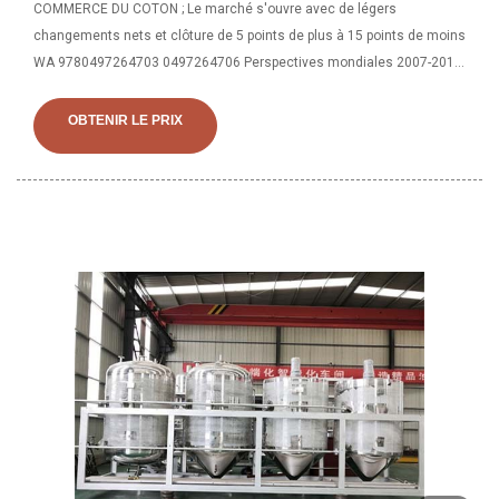
COMMERCE DU COTON ; Le marché s'ouvre avec de légers
changements nets et clôture de 5 points de plus à 15 points de moins
WA 9780497264703 0497264706 Perspectives mondiales 2007-2012
pour l'huile de coton raffinée, désodorisée et achetée et autres sous-
produits de graines de coton, Inc. Icon Group International
OBTENIR LE PRIX
9781435759145 1435759141 Perdu dans les détails : Court Histoires,
Amy Akillian