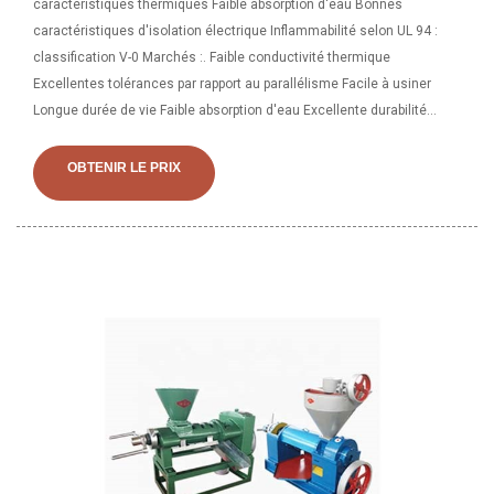
caractéristiques thermiques Faible absorption d'eau Bonnes
caractéristiques d'isolation électrique Inflammabilité selon UL 94 :
classification V-0 Marchés :. Faible conductivité thermique
Excellentes tolérances par rapport au parallélisme Facile à usiner
Longue durée de vie Faible absorption d'eau Excellente durabilité
mécanique Très bonnes propriétés électriques UL 94-V0 répertorié
sous le numéro de dossier. Marchés E332023 :
OBTENIR LE PRIX