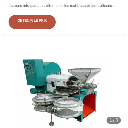
facteurs tels que les revêtements. les matériaux et les lubrifiants
peuvent influencer de manière significative la durabilité d'une
interface et une analyse fiable de l'usure est essentielle dans la
OBTENIR LE PRIX
conception et
1
/
3