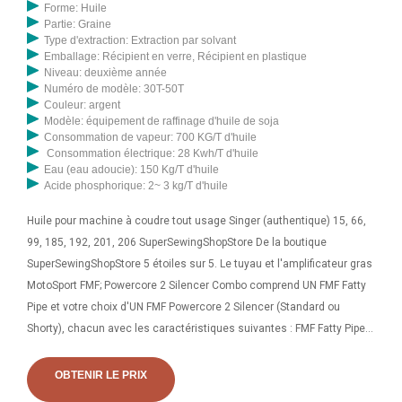
Forme: Huile
Partie: Graine
Type d'extraction: Extraction par solvant
Emballage: Récipient en verre, Récipient en plastique
Niveau: deuxième année
Numéro de modèle: 30T-50T
Couleur: argent
Modèle: équipement de raffinage d'huile de soja
Consommation de vapeur: 700 KG/T d'huile
Consommation électrique: 28 Kwh/T d'huile
Eau (eau adoucie): 150 Kg/T d'huile
Acide phosphorique: 2~ 3 kg/T d'huile
Huile pour machine à coudre tout usage Singer (authentique) 15, 66,
99, 185, 192, 201, 206 SuperSewingShopStore De la boutique
SuperSewingShopStore 5 étoiles sur 5. Le tuyau et l'amplificateur gras
MotoSport FMF; Powercore 2 Silencer Combo comprend UN FMF Fatty
Pipe et votre choix d'UN FMF Powercore 2 Silencer (Standard ou
Shorty), chacun avec les caractéristiques suivantes : FMF Fatty Pipe :
avec plus de 35 ans d'expérience
OBTENIR LE PRIX