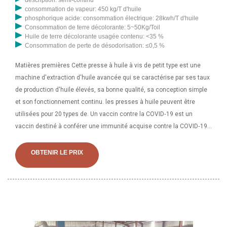
consommation de vapeur: 450 kg/T d'huile
phosphorique acide: consommation électrique: 28kwh/T d'huile
Consommation de terre décolorante: 5~50Kg/Toil
Huile de terre décolorante usagée contenu: <35 %
Consommation de perte de désodorisation: ≤0,5 %
Matières premières Cette presse à huile à vis de petit type est une
machine d'extraction d'huile avancée qui se caractérise par ses taux
de production d'huile élevés, sa bonne qualité, sa conception simple
et son fonctionnement continu. les presses à huile peuvent être
utilisées pour 20 types de. Un vaccin contre la COVID‑19 est un
vaccin destiné à conférer une immunité acquise contre la COVID‑19.
Avant la pandémie de COVID‑19, les travaux visant à développer un
vaccin contre les maladies à coronavirus SRAS et MERS avaient
OBTENIR LE PRIX
établi des connaissances sur la structure et