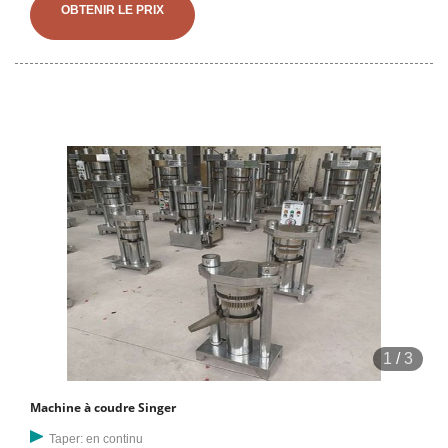
tige d'expansion (par exemple DIN 2510) sont particulièrement
OBTENIR LE PRIX
adaptés aux constructions qui
1
/
3
Machine à coudre Singer
Taper: en continu