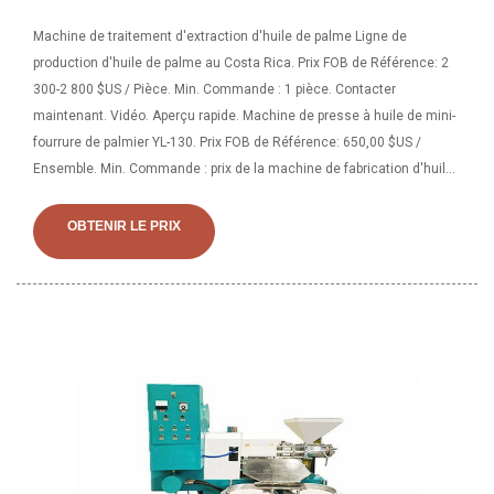
Machine de traitement d'extraction d'huile de palme Ligne de
production d'huile de palme au Costa Rica. Prix FOB de Référence: 2
300-2 800 $US / Pièce. Min. Commande : 1 pièce. Contacter
maintenant. Vidéo. Aperçu rapide. Machine de presse à huile de mini-
fourrure de palmier YL-130. Prix FOB de Référence: 650,00 $US /
Ensemble. Min. Commande : prix de la machine de fabrication d'huile
de noix de coco, fraiseuse d'huile d'arachide au Costa Rica, presse à
huile de palme. Pays/Région : Chine. Principaux produits : machine à
OBTENIR LE PRIX
blocs, presse à huile, usine de raffinage du pétrole, machine de
fabrication de charbon de bois, machine à briquettes de charbon.
Fraiseuse totale d'huile de palme, machine d'extraction d'huile de
graines de sésame Au Costa Rica, machine d'extraction d'huile de
palmiste, huile de palmiste supplémentaire. Environ 95 % d’entre eux.
et réduire l'extraction de pétrole. Machine d’extraction d’huile de
noyau. ₦ 8 500 000. Ceci convient à la production d’huile de palme et
d’huiles de karnel de palme à grande et moyenne échelle. il a la
capacité de produire environ 15 tonnes par jour c'est 15 tonnes
étrangères à vendre c'est toujours du palmiste expulsé 27/1/2023 ·