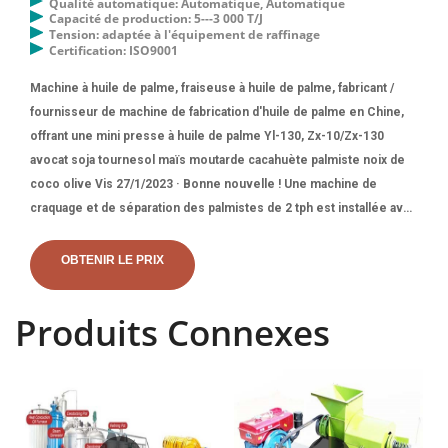
Qualité automatique: Automatique, Automatique
Capacité de production: 5---3 000 T/J
Tension: adaptée à l'équipement de raffinage
Certification: ISO9001
Machine à huile de palme, fraiseuse à huile de palme, fabricant /
fournisseur de machine de fabrication d'huile de palme en Chine,
offrant une mini presse à huile de palme Yl-130, Zx-10/Zx-130
avocat soja tournesol maïs moutarde cacahuète palmiste noix de
coco olive Vis 27/1/2023 · Bonne nouvelle ! Une machine de
craquage et de séparation des palmistes de 2 tph est installée avec
succès au Costa Rica. La petite machine de craquage et de
séparation des palmistes est spécialement conçue par nos
OBTENIR LE PRIX
ingénieurs sur la base de celle des usines de moulin à huile de
palme à grande échelle. 16/7/2023 · Les machines pétrolières
Produits Connexes
Huatai ont une usine de moulin à huile FFB à vendre. Notre
machine de traitement de l'huile de fruit de palme (noyau), machine
d'extraction d'huile de palme En raison de la cuisson, de la
stérilisation, du battage et de l'écrasement, la pulpe est devenue
molle et a endommagé la structure cellulaire de la pulpe, le copain.
20/5/2023 · Ligne de production de presse à huile de palme. Le