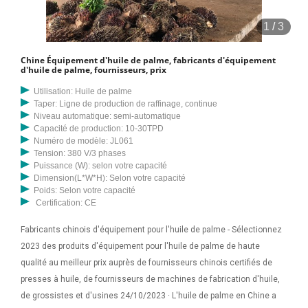
Processus : Stérilisation, Battage, Pressage, Filtrage, Huile de produit,
1
/
3
Images détaillées pour Presse à huile de palme 1. YL-130 Palm OA
Une large gamme d'options de machine de traitement d'huile de
Chine Équipement d'huile de palme, fabricants d'équipement
palme au Costa Rica s'offre à vous, telles que l'emplacement de
d'huile de palme, fournisseurs, prix
service local, les principaux arguments de vente et les industries
Utilisation: Huile de palme
applicables.
Taper: Ligne de production de raffinage, continue
Niveau automatique: semi-automatique
Capacité de production: 10-30TPD
Numéro de modèle: JL061
Tension: 380 V/3 phases
Puissance (W): selon votre capacité
Dimension(L*W*H): Selon votre capacité
Poids: Selon votre capacité
Certification: CE
Fabricants chinois d'équipement pour l'huile de palme - Sélectionnez
2023 des produits d'équipement pour l'huile de palme de haute
qualité au meilleur prix auprès de fournisseurs chinois certifiés de
presses à huile, de fournisseurs de machines de fabrication d'huile,
de grossistes et d'usines 24/10/2023 · L'huile de palme en Chine a