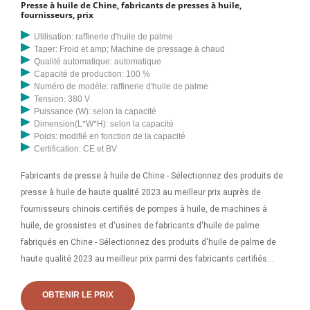
Presse à huile de Chine, fabricants de presses à huile,
d'extraction d'huile d'arachide au Costa Rica et leurs prix. Presse à
fournisseurs, prix
huile d'arachide/arachide === N750 000. Cette machine est conçue
Utilisation: raffinerie d'huile de palme
pour une production de pétrole beaucoup plus importante
Taper: Froid et amp; Machine de pressage à chaud
Qualité automatique: automatique
Capacité de production: 100 %
Numéro de modèle: raffinerie d'huile de palme
Tension: 380 V
Puissance (W): selon la capacité
Dimension(L*W*H): selon la capacité
Poids: modifié en fonction de la capacité
Certification: CE et BV
Fabricants de presse à huile de Chine - Sélectionnez des produits de
presse à huile de haute qualité 2023 au meilleur prix auprès de
fournisseurs chinois certifiés de pompes à huile, de machines à
huile, de grossistes et d'usines de fabricants d'huile de palme
fabriqués en Chine - Sélectionnez des produits d'huile de palme de
haute qualité 2023 au meilleur prix parmi des fabricants certifiés
Pompe à huile chinoise, fournisseurs de traitement de l'huile,
grossistes et usine sur Made Cold mini presse à huile machine
OBTENIR LE PRIX
d'extraction d'huile d'olive à usage domestique petite machine