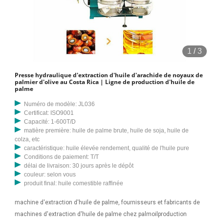
En septembre 2023, notre client costaricain a commandé un
ensemble d'huile de palme de 1 tph machines d'extraction de Henan
Doing Company. Le tableau suivant présente le rapport sur la durée du
projet de ce projet d'usine d'extraction d'huile de palme à petite
1
/
3
échelle de 1 tph au Costa Rica. Fabricants de machines à huile de
palme en Chine - Sélectionnez 2023 des produits de machines à huile
Presse hydraulique d'extraction d'huile d'arachide de noyaux de
de palme de haute qualité au meilleur prix auprès de fournisseurs
palmier d'olive au Costa Rica | Ligne de production d'huile de
palme
chinois certifiés de pompes à huile, de machines à huile, de
grossistes et
Numéro de modèle: JL036
Certificat: ISO9001
Capacité: 1-600T/D
matière première: huile de palme brute, huile de soja, huile de
colza, etc
caractéristique: huile élevée rendement, qualité de l'huile pure
Conditions de paiement: T/T
délai de livraison: 30 jours après le dépôt
couleur: selon vous
produit final: huile comestible raffinée
machine d'extraction d'huile de palme, fournisseurs et fabricants de
machines d'extraction d'huile de palme chez palmoilproduction