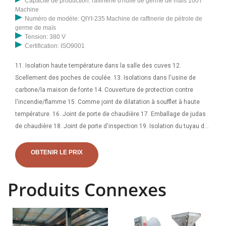
Capacité de production: raffinerie d'huile de germe de maïs 100T
Machine
Numéro de modèle: QIYI-235 Machine de raffinerie de pétrole de
germe de maïs
Tension: 380 V
Certification: ISO9001
11. Isolation haute température dans la salle des cuves 12.
Scellement des poches de coulée. 13. Isolations dans l'usine de
carbone/la maison de fonte 14. Couverture de protection contre
l'incendie/flamme 15. Comme joint de dilatation à soufflet à haute
température. 16. Joint de porte de chaudière 17. Emballage de judas
de chaudière 18. Joint de porte d'inspection 19. Isolation du tuyau de
vapeur d'échappement 20. Matelas de chaudière. Capable de résister
à une plage de température de 500 ° C. à 2000º F, les applications
OBTENIR LE PRIX
courantes de la super laine comprennent les appareils
électroménagers, les fours, les fours de laboratoire, les revêtements
Produits Connexes
de chaudières, les reformeurs, la protection incendie, les joints haute
température, les isolations de turbines, les joints de dilatation et