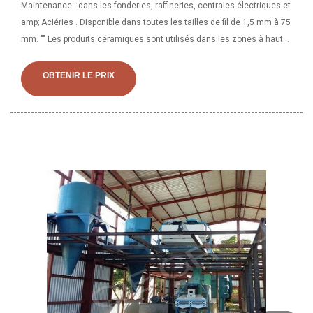
Maintenance : dans les fonderies, raffineries, centrales électriques et
amp; Aciéries . Disponible dans toutes les tailles de fil de 1,5 mm à 75
mm. "" Les produits céramiques sont utilisés dans les zones à haute
température pour l'isolation thermique, l'isolation électrique et
l'étanchéité aux gaz corrosifs/non corrosifs, à la vapeur surchauffée
OBTENIR LE PRIX
et saturée et à de nombreuses autres applications. "" Les produits
céramiques sont également utilisés pour l'isolation des
canalisations. ""