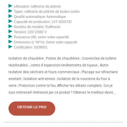
Utilisation: raffinerie de pétrole
Taper: raffinerie de pétrole de toutes sortes
Qualité automatique: Automatique
Capacité de production: 10T-3000T/D
Numéro de modèle: Raffinerie
Tension: 220 V/380 V
Puissance (W): selon votre capacité
Dimension (L*W*H): Selon votre capacité
Certification: ISO9001
Isolation de chaudière ; Portes de chaudières ; Couvercles de turbine
réutilisables ; Joints d'expansion/revêtements de tuyaux ; Autre.
Isolation des séchoirs et fours commerciaux ; Placage sur réfractaire
existant ; Isolation anti-stress ; Isolation de la couronne du four à
verre ; Protection contre le feu; Afficher les détails complets. Oui je
suis intéressé! Intéressé par ce produit ? Obtenez le meilleur devis.
Brique de coupole. 30 Rs/. Ces panneaux isolants possèdent une
combinaison unique de propriétés pour diverses applications
OBTENIR LE PRIX
industrielles en matière d'isolation de secours de four, d'étanchéité à
haute température et d'isolation thermique. scellés. Wedge HSI 1100
Les qualités HSI 1100 sont du silicate de calcium et du silicate de