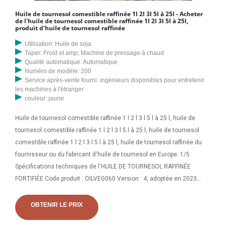
Huile de tournesol comestible raffinée 1l 2l 3l 5l à 25l - Acheter
de l'huile de tournesol comestible raffinée 1l 2l 3l 5l à 25l,
produit d'huile de tournesol raffinée
Utilisation: Huile de soja
Taper: Froid et amp; Machine de pressage à chaud
Qualité automatique: Automatique
Numéro de modèle: 200
Service après-vente fourni: ingénieurs disponibles pour entretenir
les machines à l'étranger
couleur: jaune
Huile de tournesol comestible raffinée 1 l 2 l 3 l 5 l à 25 l, huile de
tournesol comestible raffinée 1 l 2 l 3 l 5 l à 25 l, huile de tournesol
comestible raffinée 1 l 2 l 3 l 5 l à 25 l, huile de tournesol raffinée du
fournisseur ou du fabricant d'huile de tournesol en Europe. 1/5
Spécifications techniques de l'HUILE DE TOURNESOL RAFFINÉE
FORTIFIÉE Code produit : OILVEG060 Version : 4, adoptée en 2023
Remplacer : 3.0, adoptée en 2011 Date de publication : 15.07.20231.
INTRODUCTION 1.1 Type de produit L'huile de tournesol est dérivée de
OBTENIR LE PRIX
l'huile séchée.