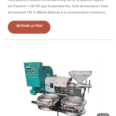
nous pouvons travailler ensemble à long terme, la quantité requise
est d'environ 1 250 MT pour la première fois. Huile de tournesol L'huile
de tournesol 100 % raffinée destinée à la consommation humaine a
été la plus élevée ces dernières années avec des signes croissants
de demande dans les pays asiatiques et africains ; en raison de la
OBTENIR LE PRIX
sensibilisation à la santé et de la couverture médiatique, le public a
commencé à