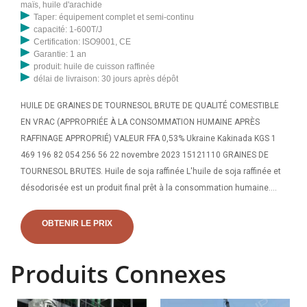
maïs, huile d'arachide
Taper: équipement complet et semi-continu
capacité: 1-600T/J
Certification: ISO9001, CE
Garantie: 1 an
produit: huile de cuisson raffinée
délai de livraison: 30 jours après dépôt
HUILE DE GRAINES DE TOURNESOL BRUTE DE QUALITÉ COMESTIBLE
EN VRAC (APPROPRIÉE À LA CONSOMMATION HUMAINE APRÈS
RAFFINAGE APPROPRIÉ) VALEUR FFA 0,53% Ukraine Kakinada KGS 1
469 196 82 054 256 56 22 novembre 2023 15121110 GRAINES DE
TOURNESOL BRUTES. Huile de soja raffinée L'huile de soja raffinée et
désodorisée est un produit final prêt à la consommation humaine.
Disponible en vrac en flexitanks ou en bouteilles PET. Huile de soja
brute dégraissée. Elle est généralement achetée pour un raffinage
OBTENIR LE PRIX
ultérieur ou une autre fabrication.
Produits Connexes