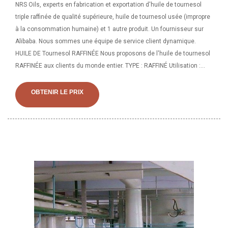
NRS Oils, experts en fabrication et exportation d'huile de tournesol
triple raffinée de qualité supérieure, huile de tournesol usée (impropre
à la consommation humaine) et 1 autre produit. Un fournisseur sur
Alibaba. Nous sommes une équipe de service client dynamique.
HUILE DE Tournesol RAFFINÉE Nous proposons de l'huile de tournesol
RAFFINÉE aux clients du monde entier. TYPE : RAFFINÉ Utilisation :
Cuisson Pureté : 100% CONSOMMATION : Propre à la consommation
humaine COULEUR : Sans colorants artificiels Sans pesticides
OBTENIR LE PRIX
Emballage : Plastique