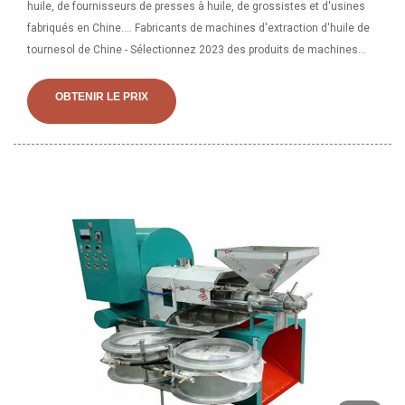
huile, de fournisseurs de presses à huile, de grossistes et d'usines
fabriqués en Chine…. Fabricants de machines d'extraction d'huile de
tournesol de Chine - Sélectionnez 2023 des produits de machines
d'extraction d'huile de tournesol de haute qualité au meilleur prix
auprès de fabricants chinois certifiés de machines d'extraction, de
OBTENIR LE PRIX
fournisseurs de machines d'extraction d'huile, de grossistes et
d'usines fabriqués en Chine…