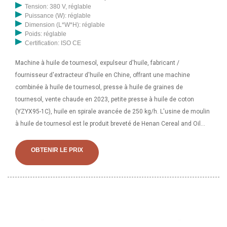
Tension: 380 V, réglable
Puissance (W): réglable
Dimension (L*W*H): réglable
Poids: réglable
Certification: ISO CE
Machine à huile de tournesol, expulseur d'huile, fabricant /
fournisseur d'extracteur d'huile en Chine, offrant une machine
combinée à huile de tournesol, presse à huile de graines de
tournesol, vente chaude en 2023, petite presse à huile de coton
(YZYX95-1C), huile en spirale avancée de 250 kg/h. L'usine de moulin
à huile de tournesol est le produit breveté de Henan Cereal and Oil
Machinery Co., Ltd., elle adopte la technologie la plus avancée pour
produire l'huile de tournesol de la meilleure qualité. Huile de tournesol
OBTENIR LE PRIX