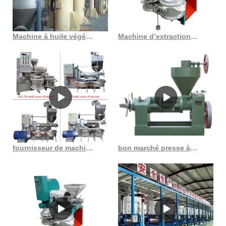
Machine à huile végétale la plus vendue, vue sur la fabrication d’huile au Togo
Machine d’extraction d’huile de basilic à haute efficacité gzs17s3 au Burkina Faso
fournisseur de machines d’usine de moulin à huile expulseurs d’huile raffinerie de moulin à huile
bon marché presse à huile sacha inchi 2023 nouvel achat sacha en Côte d’Ivoire