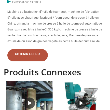
Certification: ISO9001
Machine de fabrication d'huile de tournesol, machine de fabrication
d'huile avec chauffage, fabricant / fournisseur de presse à huile en
Chine, offrant la machine de presse à huile de tournesol automatique
Guangxin avec filtre à huile-C, 300 kg/H, machine de presse à huile de
vente chaude pour tournesol, arachide, soja, Machine de pressage
d'huile de cuisson de graines végétales petite huile de tournesol de
moutarde de noix de coco. Huile de tournesol de Chine - Sélectionnez
des produits d'huile de tournesol 2023 auprès de fabricants et de
OBTENIR LE PRIX
fournisseurs vérifiés d'huile de tournesol de Chine fabriqués en
Chine.
Produits Connexes