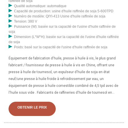
raffinée de soja
Qualité automatique: automatique
Capacité de production: usine d'huile raffinée de soja 5-600TPD
Numéro de modèle: QIYI-413 Usine d'huile raffinée de soja
Tension: 380 V
Puissance (W): basée sur la capacité de l'usine d'huile raffinée de
soja
Dimension (L*W*H): basée sur la capacité de l'usine d'huile raffinée
de soja
Poids: basé sur la capacité de l'usine d'huile raffinée de soja
Équipement de fabrication d'huile, presse à huile à vis, le plus grand
fabricant / fournisseur de presse à huile à vis en Chine, offrant une
presse à huile de tournesol, un expulseur d'huile de soja en état
neuf/une presse à huile froide à refroidissement par eau, un
équipement de presse à huile comestible combiné de 4,5 tpd avec de
l'huile sous vide . Fabricants de raffineries d'huile de tournesol en
Chine - Sélectionnez 2023 des produits de raffinerie d'huile de
tournesol de haute qualité au meilleur prix auprès de fabricants
OBTENIR LE PRIX
chinois certifiés de raffineries d'huile, de fournisseurs de presses à
huile, de grossistes et d'usines fabriqués en Chine…