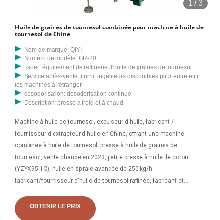
1
/
3
Huile de graines de tournesol combinée pour machine à huile de
tournesol de Chine
Nom de marque: QIYI
Numéro de modèle: GR-20
Taper: équipement de raffinerie d'huile de graines de tournesol
Service après-vente fourni: ingénieurs disponibles pour entretenir
les machines à l'étranger
désodorisation: désodorisation continue
Description: presse à froid et à chaud
Machine à huile de tournesol, expulseur d'huile, fabricant /
fournisseur d'extracteur d'huile en Chine, offrant une machine
combinée à huile de tournesol, presse à huile de graines de
tournesol, vente chaude en 2023, petite presse à huile de coton
(YZYX95-1C), huile en spirale avancée de 250 kg/h.
fabricant/fournisseur d'huile de tournesol raffinée, fabricant et
fournisseur d'huile de tournesol raffinée en Chine. liste des usines,
trouvez des fabricants, des fournisseurs, des usines, des
OBTENIR LE PRIX
exportateurs et des exportateurs chinois qualifiés d'huile de tournesol