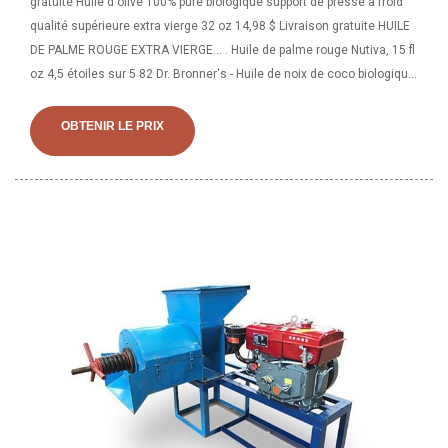
gratuite Huile d'olive 100% pure biologique support de presse à froid
qualité supérieure extra vierge 32 oz 14,98 $ Livraison gratuite HUILE
DE PALME ROUGE EXTRA VIERGE... . Huile de palme rouge Nutiva, 15 fl
oz 4,5 étoiles sur 5 82 Dr. Bronner's - Huile de noix de coco biologique
régénérative (noyau blanc, 14 onces) - Huile de noix de coco pour la
cuisine, la pâtisserie, les cheveux et les cheveux. Corps, Vierge, Non
OBTENIR LE PRIX
Raffiné & Fraîchement pressé, saveur douce, polyvalent,