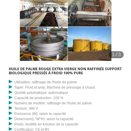
1
/
3
HUILE DE PALME ROUGE EXTRA VIERGE NON RAFFINÉE SUPPORT
BIOLOGIQUE PRESSÉE À FROID 100% PURE
Utilisation: raffinage de l'huile de palme
Taper: Froid et amp; Machine de pressage à chaud
Qualité automatique: automatique
Capacité de production: 100 %
Numéro de modèle: raffinage de l'huile de palme
Tension: 380 V
Puissance (W): selon la capacité
Dimension(L*W*H): selon la capacité
Poids: modifié en fonction de la capacité
Certification: CE et BV