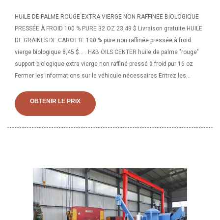
HUILE DE PALME ROUGE EXTRA VIERGE NON RAFFINÉE BIOLOGIQUE
PRESSÉE À FROID 100 % PURE 32 OZ 23,49 $ Livraison gratuite HUILE
DE GRAINES DE CAROTTE 100 % pure non raffinée pressée à froid
vierge biologique 8,45 $... . H&B OILS CENTER huile de palme "rouge"
support biologique extra vierge non raffiné pressé à froid pur 16 oz
Fermer les informations sur le véhicule nécessaires Entrez les
informations de votre véhicule pour vous assurer que ce produit
convient. Oui, vérifiez la compatibilité....
OBTENIR LE PRIX