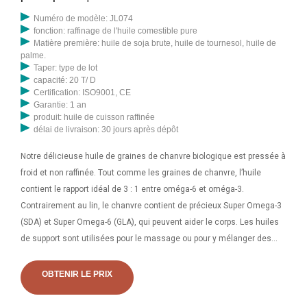
Numéro de modèle: JL074
fonction: raffinage de l'huile comestible pure
Matière première: huile de soja brute, huile de tournesol, huile de
palme.
Taper: type de lot
capacité: 20 T/ D
Certification: ISO9001, CE
Garantie: 1 an
produit: huile de cuisson raffinée
délai de livraison: 30 jours après dépôt
Notre délicieuse huile de graines de chanvre biologique est pressée à
froid et non raffinée. Tout comme les graines de chanvre, l’huile
contient le rapport idéal de 3 : 1 entre oméga-6 et oméga-3.
Contrairement au lin, le chanvre contient de précieux Super Omega-3
(SDA) et Super Omega-6 (GLA), qui peuvent aider le corps. Les huiles
de support sont utilisées pour le massage ou pour y mélanger des
huiles d’arachide. Pour une sélection de 100 huiles exotiques,
consultez notre boutique GardenOfEssences sur Etsy. Pour recevoir
OBTENIR LE PRIX
des bons de réduction, abonnez-vous en bas de cette page. HUILE
D'AMANDE (DOUCE)