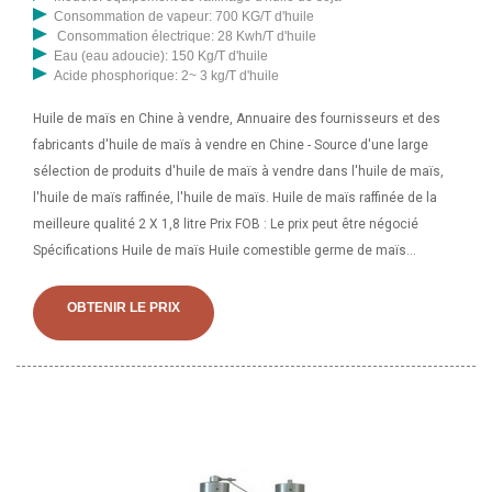
Consommation de vapeur: 700 KG/T d'huile
Consommation électrique: 28 Kwh/T d'huile
Eau (eau adoucie): 150 Kg/T d'huile
Acide phosphorique: 2~ 3 kg/T d'huile
Huile de maïs en Chine à vendre, Annuaire des fournisseurs et des
fabricants d'huile de maïs à vendre en Chine - Source d'une large
sélection de produits d'huile de maïs à vendre dans l'huile de maïs,
l'huile de maïs raffinée, l'huile de maïs. Huile de maïs raffinée de la
meilleure qualité 2 X 1,8 litre Prix FOB : Le prix peut être négocié
Spécifications Huile de maïs Huile comestible germe de maïs
sélectionné de haute qualité du ShanDong sans OGM riche en acide
linoléique, acide oléique Huile de maïs Huile de maïs raffinée (ou
OBTENIR LE PRIX
nommée maïs