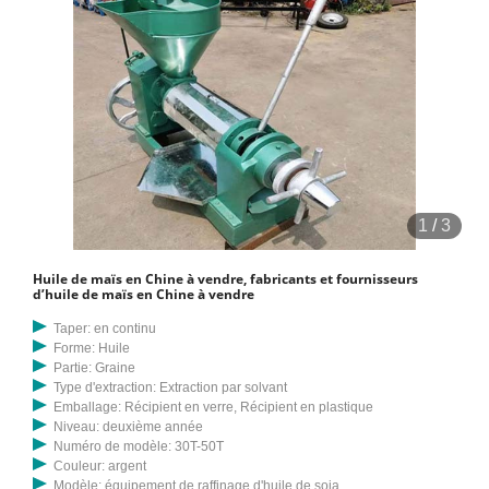
1
/
3
Huile de maïs en Chine à vendre, fabricants et fournisseurs
d’huile de maïs en Chine à vendre
Taper: en continu
Forme: Huile
Partie: Graine
Type d'extraction: Extraction par solvant
Emballage: Récipient en verre, Récipient en plastique
Niveau: deuxième année
Numéro de modèle: 30T-50T
Couleur: argent
Modèle: équipement de raffinage d'huile de soja