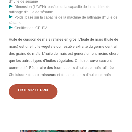
d'huile de sésame
Dimension (L*W*H): basée sur la capacité de la machine de
raffinage d'huile de sésame
Poids: basé sur la capacité de la machine de raffinage d'huile de
sésame
Certification: CE, BV
Huile de cuisson de maïs raffinée en gros. L'huile de maïs (huile de
maïs) est une huile végétale comestible extraite du germe central
des grains de maïs. L'huile de maïs est généralement moins chère
que les autres types d'huiles végétales. On le retrouve souvent
comme clé. Répertoire des fournisseurs d'huile de maïs raffinée -
Choisissez des fournisseurs et des fabricants d'huile de maïs
raffinée de qualité vérifiée, des vendeurs et des exportateurs d'huile
de maïs raffinée en gros sur Alibaba. - Page 3 Gousses de vanille et
OBTENIR LE PRIX
autres produits à base de haricots, Corona Beer Stella