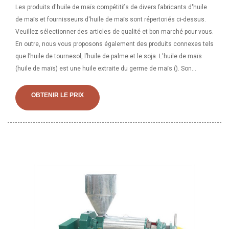
Les produits d'huile de maïs compétitifs de divers fabricants d'huile
de maïs et fournisseurs d'huile de maïs sont répertoriés ci-dessus.
Veuillez sélectionner des articles de qualité et bon marché pour vous.
En outre, nous vous proposons également des produits connexes tels
que l’huile de tournesol, l’huile de palme et le soja. L'huile de maïs
(huile de maïs) est une huile extraite du germe de maïs (). Son
utilisation principale est en cuisine, où son point de fumée élevé fait
de l'huile de maïs raffinée une huile de friture précieuse. C'est
OBTENIR LE PRIX
également un ingrédient clé de certaines margarines. L'huile de maïs
est généralement moins présente.