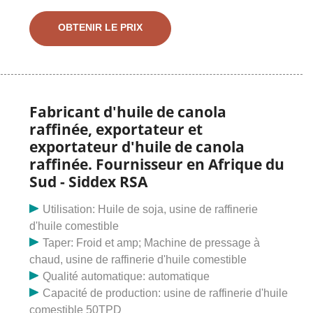
formes. Huile de canola brute/raffinée/huile de colza
de qualité supérieure de qualité supérieure.
OBTENIR LE PRIX
SPÉCIFICATIONS DE L'HUILE DE COLZA DE CANOLA
RAFFINÉE : CARACTÉRISTIQUES CHIMIQUES : Acide
gras libre : 0,1 – 0,15 % maxValeur de peroxyde : 1,0 –
2,0 Afficher plus... Origine : Togo en stock
Fabricant d'huile de canola
raffinée, exportateur et
exportateur d'huile de canola
raffinée. Fournisseur en Afrique du
Sud - Siddex RSA
Utilisation: Huile de soja, usine de raffinerie
d'huile comestible
Taper: Froid et amp; Machine de pressage à
chaud, usine de raffinerie d'huile comestible
Qualité automatique: automatique
Capacité de production: usine de raffinerie d'huile
comestible 50TPD