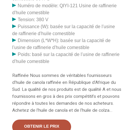
Numéro de modèle: QIYI-121 Usine de raffinerie
d'huile comestible
Tension: 380 V
Puissance (W): basée sur la capacité de l'usine
de raffinerie d'huile comestible
Dimension (L*W*H): basée sur la capacité de
l'usine de raffinerie d'huile comestible
Poids: basé sur la capacité de l'usine de raffinerie
d'huile comestible
Raffinée Nous sommes de véritables fournisseurs
d'huile de canola raffinée en République d'Afrique du
Sud. La qualité de nos produits est de qualité A et nous
fournissons en gros à des prix compétitifs et pouvons
répondre à toutes les demandes de nos acheteurs.
Achetez de l'huile de canola et de l'huile de colza
raffinées de qualité Aa par Jurgen Reiche Innovative
Produkte. Fournisseur allemand. Numéro de produit
OBTENIR LE PRIX