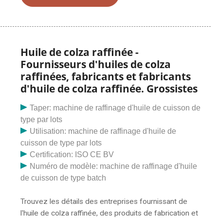
590460. Le produit a son odeur et son goût, exempts
de rancissement ou de tout goût ou odeur étrange.
L'huile est propre
Huile de colza raffinée -
Fournisseurs d'huiles de colza
raffinées, fabricants et fabricants
d'huile de colza raffinée. Grossistes
Taper: machine de raffinage d'huile de cuisson de
type par lots
Utilisation: machine de raffinage d'huile de
cuisson de type par lots
Certification: ISO CE BV
Numéro de modèle: machine de raffinage d'huile
de cuisson de type batch
Trouvez les détails des entreprises fournissant de
l'huile de colza raffinée, des produits de fabrication et