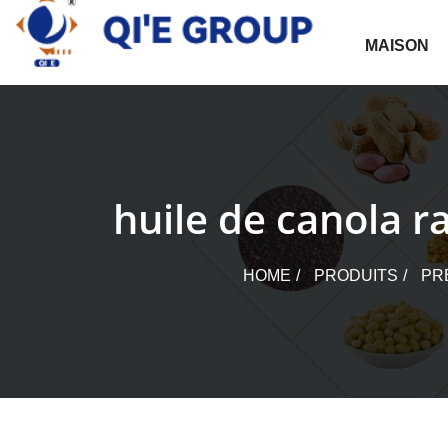
Skip
to
MAISON
content
huile de canola r
HOME
PRODUITS
PR