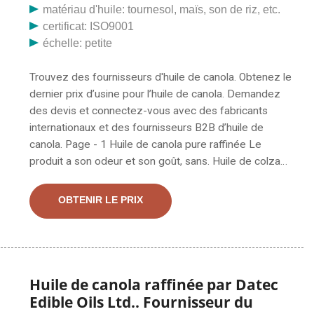
matériau d'huile: tournesol, maïs, son de riz, etc.
certificat: ISO9001
échelle: petite
Trouvez des fournisseurs d'huile de canola. Obtenez le
dernier prix d’usine pour l’huile de canola. Demandez
des devis et connectez-vous avec des fabricants
internationaux et des fournisseurs B2B d’huile de
canola. Page - 1 Huile de canola pure raffinée Le
produit a son odeur et son goût, sans. Huile de colza
comestible en gros biologique 100 % pure et naturelle,
meilleure qualité, prête à l'exportation. Nous sommes
OBTENIR LE PRIX
exportateurs d'huile comestible raffinée 100 % pure
avec des variétés ; Huile de tournesol raffinée, huile de
maïs raffinée, huile de canola raffinée, soja raffiné,
société raffinée
Huile de canola raffinée par Datec
Edible Oils Ltd.. Fournisseur du