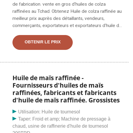
de fabrication. vente en gros d'huiles de colza
raffinées au Tchad. Obtenez Huile de colza raffinée au
meilleur prix auprès des détaillants, vendeurs,
commerçants, exportateurs et exportateurs d'huile de
colza raffinée. grossistes l. L'huile de canola raffinée
que nous proposons est largement utilisée pour la
OBTENIR LE PRIX
cuisson et la friture. Notre huile aide à abaisser la
tension artérielle. C'est très sain pour le cœur. Notre
huile est traitée dans des conditions hygiéniques pour
garantir sa pureté. Nous fournissons de l'huile de
canola dans différents
Huile de maïs raffinée -
Fournisseurs d'huiles de maïs
raffinées, fabricants et fabricants
d'huile de maïs raffinée. Grossistes
Utilisation: Huile de tournesol
Taper: Froid et amp; Machine de pressage à
chaud, usine de raffinerie d'huile de tournesol