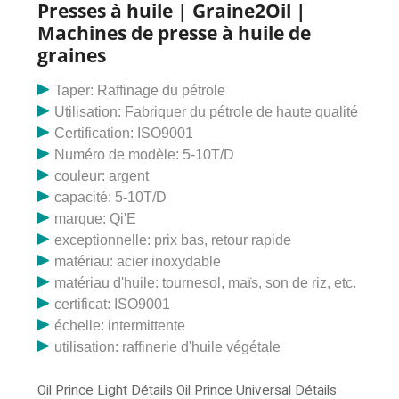
de noix et de graines, Trouvez des détails complets
Presses à huile | Graine2Oil |
sur la machine de pressage d'huile de sésame à haut
Machines de presse à huile de
rendement Presse à huile d'amande Expulseur d'écrou
graines
et d'huile de graines, Machine de pressage d'huile de
sésame, Presse à huile d'amande, Expulseur d'huile de
Taper: Raffinage du pétrole
noix et de graines de l'huile Fournisseur ou fabricant de
Utilisation: Fabriquer du pétrole de haute qualité
presseurs-.
Certification: ISO9001
Numéro de modèle: 5-10T/D
couleur: argent
capacité: 5-10T/D
marque: Qi'E
exceptionnelle: prix bas, retour rapide
matériau: acier inoxydable
matériau d'huile: tournesol, maïs, son de riz, etc.
certificat: ISO9001
échelle: intermittente
utilisation: raffinerie d'huile végétale
Oil Prince Light Détails Oil Prince Universal Détails