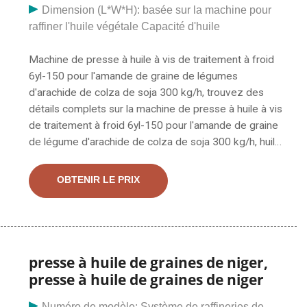
Dimension (L*W*H): basée sur la machine pour
raffiner l'huile végétale Capacité d'huile
Machine de presse à huile à vis de traitement à froid
6yl-150 pour l'amande de graine de légumes
d'arachide de colza de soja 300 kg/h, trouvez des
détails complets sur la machine de presse à huile à vis
de traitement à froid 6yl-150 pour l'amande de graine
de légume d'arachide de colza de soja 300 kg/h, huile
de presse à froid Machine, presse à huile, traitement
de l'huile de graines du fournisseur ou du fabricant de
OBTENIR LE PRIX
presseurs d'huile - Nanyang City Qifeng.
CGOLDENWALL Presse à huile automatique lourde
industrielle 1500 W, pour noix, graines, presse à huile,
presse à froid et à chaud, extracteur d'huile à haute
teneur en acier inoxydable CE (110 V) 5,0 étoiles sur 5
presse à huile de graines de niger,
3 959,00 $ 959 $ . 00
presse à huile de graines de niger
Numéro de modèle: Système de raffineries de