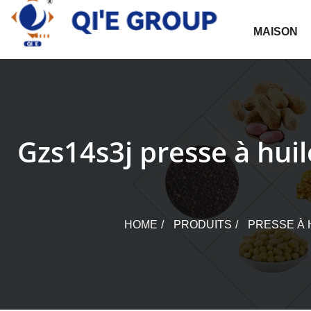
Skip
to
MAISON
content
Gzs14s3j presse à hui
HOME
PRODUITS
PRESSE À 