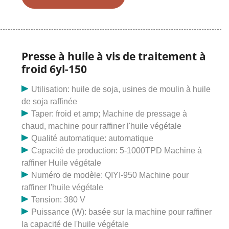
pressage à chaud. Fabriquez vos propres huiles saines
et délicieuses à partir de presque toutes les noix ou
graines. - directement dans votre propre cuisine. Les
huiles fraîchement pressées ont des saveurs uniques
et complexes que les huiles en bouteille ne peuvent
Presse à huile à vis de traitement à
égaler, et les huiles fraîches peuvent également avoir
froid 6yl-150
des bienfaits supplémentaires pour la santé. Notre
moulin de style européen facilite le pressage du vôtre.
Utilisation: huile de soja, usines de moulin à huile
À notre connaissance, il s’agit du seul moulin à huile
de soja raffinée
non électrique de taille domestique sur le marché
Taper: froid et amp; Machine de pressage à
aujourd’hui. Flamme du petit
chaud, machine pour raffiner l'huile végétale
Qualité automatique: automatique
Capacité de production: 5-1000TPD Machine à
raffiner Huile végétale
Numéro de modèle: QIYI-950 Machine pour
raffiner l'huile végétale
Tension: 380 V
Puissance (W): basée sur la machine pour raffiner
la capacité de l'huile végétale