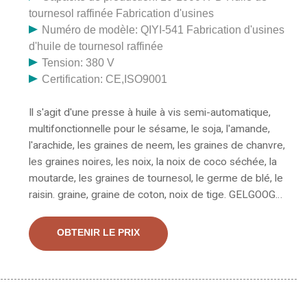
tournesol raffinée Fabrication d'usines
Numéro de modèle: QIYI-541 Fabrication d'usines
d'huile de tournesol raffinée
Tension: 380 V
Certification: CE,ISO9001
Il s'agit d'une presse à huile à vis semi-automatique,
multifonctionnelle pour le sésame, le soja, l'amande,
l'arachide, les graines de neem, les graines de chanvre,
les graines noires, les noix, la noix de coco séchée, la
moutarde, les graines de tournesol, le germe de blé, le
raisin. graine, graine de coton, noix de tige. GELGOOG
propose également une presse à huile à vis
automatique 1. Taux d'extraction d'huile élevé -
OBTENIR LE PRIX
comparer avec l'ancien modèle, presse à plusieurs
étages, presse de finition unique, augmenter le.
Machine de pressage d'huile de sésame à haut
rendement Presse à huile d'amande Expulseur d'huile