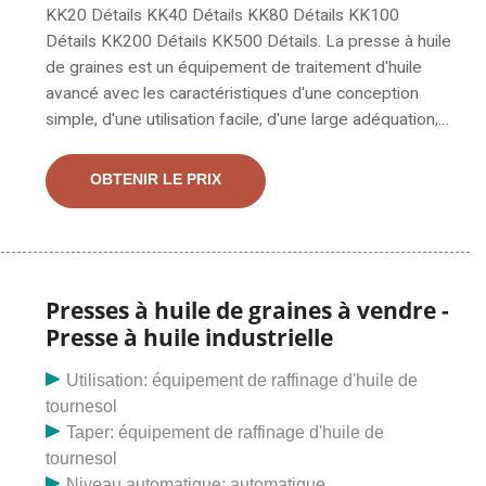
KK20 Détails KK40 Détails KK80 Détails KK100
Détails KK200 Détails KK500 Détails. La presse à huile
de graines est un équipement de traitement d'huile
avancé avec les caractéristiques d'une conception
simple, d'une utilisation facile, d'une large adéquation,
d'un fonctionnement continu, d'une productivité élevée
et d'un taux de production d'huile. Caractéristiques de
OBTENIR LE PRIX
la presse à huile de graines 1. Utilisez de l'acier au
carbone et de l'acier inoxydable de haute qualité,
durables et difficiles à endommager. 2.
Presses à huile de graines à vendre -
Presse à huile industrielle
Utilisation: équipement de raffinage d'huile de
tournesol
Taper: équipement de raffinage d'huile de
tournesol
Niveau automatique: automatique