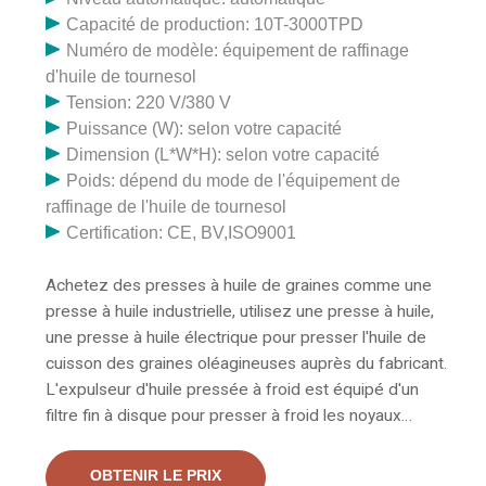
Capacité de production: 10T-3000TPD
Numéro de modèle: équipement de raffinage
d'huile de tournesol
Tension: 220 V/380 V
Puissance (W): selon votre capacité
Dimension (L*W*H): selon votre capacité
Poids: dépend du mode de l'équipement de
raffinage de l'huile de tournesol
Certification: CE, BV,ISO9001
Achetez des presses à huile de graines comme une
presse à huile industrielle, utilisez une presse à huile,
une presse à huile électrique pour presser l'huile de
cuisson des graines oléagineuses auprès du fabricant.
L'expulseur d'huile pressée à froid est équipé d'un
filtre fin à disque pour presser à froid les noyaux
d'arachide, de soja, de colza, etc. La machine a une
grande capacité et peut également être utilisée pour le
OBTENIR LE PRIX