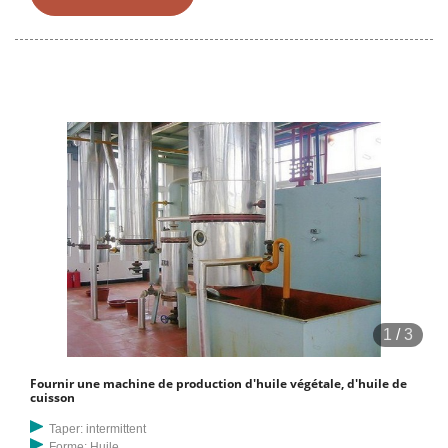
d'arachide/moulin à huile de graines de tournesol. Corps en acier
inoxydable comestible de la machine 304, le matériau est vraiment,
finition soignée, taux d'huile élevé, opération simple, conception
durable de 10 ans.
1
/
3
Fournir une machine de production d'huile végétale, d'huile de
cuisson
Taper: intermittent
Forme: Huile