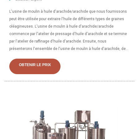
L'usine de moulin à huile d'arachide/arachide que nous fournissons
peut être utilisée pour extraire l'huile de différents types de graines
oléagineuses. L'usine de moulin à huile d'arachide/arachide
commence par l'atelier de pressage d'huile d'arachide et se termine
par l'atelier de raffinage d'huile d'arachide. Ensuite, nous
présenterons l'ensemble de l'usine de moulin à huile d'arachide, des
graines d'arachide à l'huile d'arachide finale. Les machines de moulin
à huile d'arachide ne posent aucun problème. Pourriez-vous nous
OBTENIR LE PRIX
confirmer les informations suivantes afin de nous permettre de vous
fournir le matériel le plus adapté : 1 : L'arachide avec coque ou non ?
Si nous avons une coque, nous devrions fournir le décortiqueur pour
retirer la coque afin d'extraire l'huile. 2 : La capacité d'une seule
presse à huile : 1 à 20 tonnes/24 heures. Veuillez confirmer la
capacité dont vous avez besoin en fonction de la situation de
l'arachide.