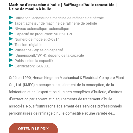
Machine d'extraction d'huile | Raffinage d'huile comestible |
Usine de moulin à huile
Utilisation: acheteur de machine de raffinerie de pétrole
Taper: acheteur de machine de raffinerie de pétrole
Niveau automatique: automatique
Capacité de production: 50T~90TPD
Numéro de modèle: Q-0814
Tension: réglable
Puissance (W): selon capacité
Dimension(L*W*H): dépend de la capacité
Poids: selon la capacité
Certification: ISO9001
Créé en 1990, Henan Kingman Mechanical & Electrical Complete Plant
Co., Ltd. (KMEC) s'occupe principalement de la conception, de la
fabrication et de l'exportation d'usines complètes d'huilerie, d'usines
d'extraction par solvant et d'équipements de traitement d'huile
associés. Nous fournissons également des services professionnels
personnalisés de raffinage d'huile comestible et une variété de
services de traitement d'oléagineux. Fourniture de machines de
presse à huile comestible, machine d'extraction d'huile
OBTENIR LE PRIX