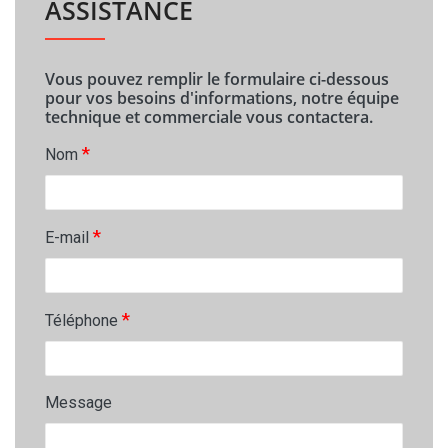
ASSISTANCE
Vous pouvez remplir le formulaire ci-dessous
pour vos besoins d'informations, notre équipe
technique et commerciale vous contactera.
*
Nom
*
E-mail
*
Téléphone
Message