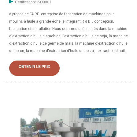
Certification: ISO9001
à propos de FAIRE. entreprise de fabrication de machines pour
moulins à huile à grande échelle intégrant R & D，conception,
fabrication et installation.Nous sommes spécialisés dans la machine
d'extraction d'huile d'arachide, l'extraction d'huile de soja, la machine
d'extraction d'huile de germe de maïs, la machine d'extraction d'huile
de coton, la machine d'extraction d'huile de colza, l'extraction d'huile
de tournesol. à propos de FAIRE. entreprise de fabrication de
machines pour moulins à huile à grande échelle intégrant R & D，
OBTENIR LE PRIX
conception, fabrication et installation.Nous sommes spécialisés
dans la machine d'extraction d'huile d'arachide, l'extraction d'huile
de soja, la machine d'extraction d'huile de germe de maïs, la
machine d'extraction d'huile de coton, la machine d'extraction d'huile
de colza, l'extraction d'huile de tournesol