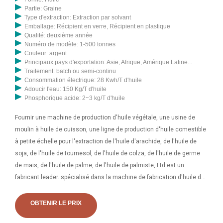
Partie: Graine
Type d'extraction: Extraction par solvant
Emballage: Récipient en verre, Récipient en plastique
Qualité: deuxième année
Numéro de modèle: 1-500 tonnes
Couleur: argent
Principaux pays d'exportation: Asie, Afrique, Amérique Latine...
Traitement: batch ou semi-continu
Consommation électrique: 28 Kwh/T d'huile
Adoucir l'eau: 150 Kg/T d'huile
Phosphorique acide: 2~3 kg/T d'huile
Fournir une machine de production d'huile végétale, une usine de
moulin à huile de cuisson, une ligne de production d'huile comestible
à petite échelle pour l'extraction de l'huile d'arachide, de l'huile de
soja, de l'huile de tournesol, de l'huile de colza, de l'huile de germe
de maïs, de l'huile de palme, de l'huile de palmiste, Ltd est un
fabricant leader. spécialisé dans la machine de fabrication d'huile de
cuisson d'une capacité de 10 à 2000 TPD. Nous pouvons proposer de
l'huile de cuisson. BeyRong a le ministère de la presse à huile, des
OBTENIR LE PRIX
grands ensembles complets d'équipements pétroliers, du commerce