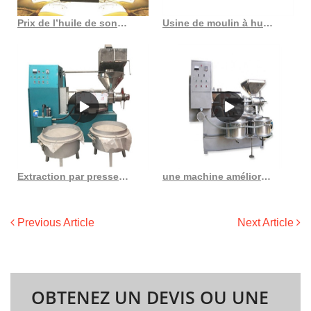
Prix de l’huile de son de riz aux graines noires d’arachide Machine de presse du Togo au Sénégal
Usine de moulin à huile de son de riz avec machine de déparaffinage de cire de son de riz après
Extraction par presse à huile de graines de tournesol de 10 500 tpj du Burkina Faso à froid
une machine améliorée d’extraction par solvant de l’huile d’oignon au Burundi
Previous Article
Next Article
OBTENEZ UN DEVIS OU UNE