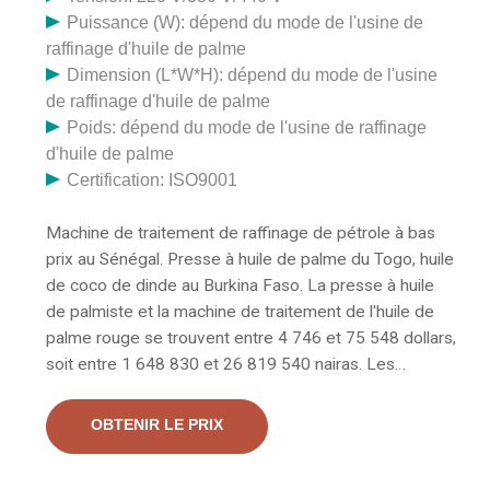
Puissance (W): dépend du mode de l'usine de
raffinage d'huile de palme
Dimension (L*W*H): dépend du mode de l'usine
de raffinage d'huile de palme
Poids: dépend du mode de l'usine de raffinage
d'huile de palme
Certification: ISO9001
Machine de traitement de raffinage de pétrole à bas
prix au Sénégal. Presse à huile de palme du Togo, huile
de coco de dinde au Burkina Faso. La presse à huile
de palmiste et la machine de traitement de l'huile de
palme rouge se trouvent entre 4 746 et 75 548 dollars,
soit entre 1 648 830 et 26 819 540 nairas. Les
machines de traitement du palmier à huile en usine
coûtent entre 1 000 et 1 000 000 dollars. Usine de
OBTENIR LE PRIX
moulin à huile de palme. Le processus d'extraction de
l'huile de palme rouge est différent de celui des autres