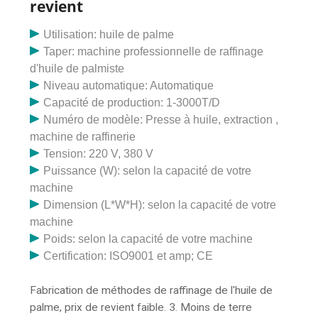
revient
de fabrication, à savoir la liste commune des
équipements pour le processus de mini-broyage
Utilisation: huile de palme
d'huile de palme 10TPD. Pour une production d’huile de
Taper: machine professionnelle de raffinage
palme de 1 à 10 tonnes par jour, la grue n’est pas
d'huile de palmiste
équipée dans la plupart des cas. La grue est utilisée
Niveau automatique: Automatique
pour soulever les fruits du palmier. Dans une mini-usine
Capacité de production: 1-3000T/D
de broyage de palmiers, ce travail est généralement
Numéro de modèle: Presse à huile, extraction ,
effectué manuellement. Regardez les photos ci-
machine de raffinerie
dessous pour voir à quoi ressemble l'équipement
Tension: 220 V, 380 V
complet. Projet 5~10 TPD : Le coût de démarrage
Puissance (W): selon la capacité de votre
d'une usine de transformation d'huile de palme de 5 à
machine
10 tonnes par jour est d'environ 20 000 à 30 000 $.
Dimension (L*W*H): selon la capacité de votre
Projet 10~20 TPD : Le coût de démarrage d’une usine
machine
d’extraction d’huile de palme de 10 à 20 tonnes par
Poids: selon la capacité de votre machine
jour est d’environ 70 000 à 80 000 $. Au cours de la
Certification: ISO9001 et amp; CE
décennie précédente, le gouvernement a activement
encouragé la transformation de l'huile de palme au
Fabrication de méthodes de raffinage de l'huile de
Brésil dans les zones forestières de la musaraigne,
palme, prix de revient faible. 3. Moins de terre