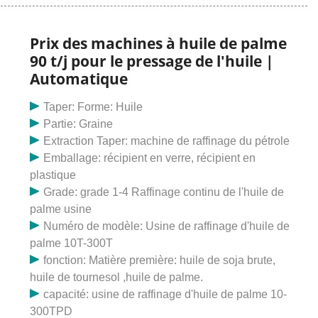
graines oléagineuses. L'huile de palme rouge a un
processus d'extraction spécial qui comprend la récolte,
la stérilisation, le battage, la digestion et la digestion.
Prix des machines à huile de palme
pressage et clarification. Cet article vise à donner une
90 t/j pour le pressage de l'huile |
brève description de la façon dont l’huile de palme est
Automatique
extraite. L’Afrique a perdu ses jours de gloire de
domination de l’huile de palme rouge. Dans les années
Taper: Forme: Huile
1950 et 1960, l’Afrique de l’Ouest était le cœur de la
Partie: Graine
production mondiale d’huile de palme et le principal
Extraction Taper: machine de raffinage du pétrole
produit d’exportation de nombreux pays de la région. À
Emballage: récipient en verre, récipient en
son apogée, l’Afrique de l’Ouest produisait jusqu’à 75
plastique
pour cent de toute l’huile de palme consommée dans
Grade: grade 1-4 Raffinage continu de l'huile de
le monde. De nos jours, la région en importe près de
palme usine
60. Prix de la machine d'extraction d'huile de palme à
Numéro de modèle: Usine de raffinage d'huile de
grande échelle. Fabriquer une machine d’extraction
palme 10T-300T
d’huile de palme pour extraire le palmier. La vidéo ci-
fonction: Matière première: huile de soja brute,
dessus est une animation 3D d'une machine de
huile de tournesol ,huile de palme.
traitement d'huile de palme à petite échelle de 1 à 5
capacité: usine de raffinage d'huile de palme 10-
tph. À partir de cette vidéo, nous pouvons savoir
300TPD