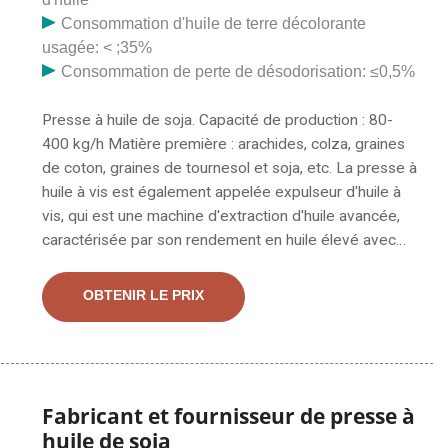
Consommation d'huile de terre décolorante
usagée: < ;35%
Consommation de perte de désodorisation: ≤0,5%
Presse à huile de soja. Capacité de production : 80-
400 kg/h Matière première : arachides, colza, graines
de coton, graines de tournesol et soja, etc. La presse à
huile à vis est également appelée expulseur d'huile à
vis, qui est une machine d'extraction d'huile avancée,
caractérisée par son rendement en huile élevé avec
bonne qualité, conception simple et fonctionnement
pratique. Notre société machine à huile série 6YL: la
OBTENIR LE PRIX
société possède un institut de conception de
machines pétrolières, le ministère de la presse à huile,
de grands ensembles complets d'équipements
pétroliers, le commerce international, la production de
machines et d'équipements. série de moulins,
Fabricant et fournisseur de presse à
conception technique de céréales et d'huile, fabrication
huile de soja