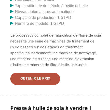
Taper: raffinerie de pétrole à petite échelle
Niveau automatique: automatique
Capacité de production: 1-5TPD
Numéro de modèle: 1-5TPD
Le processus complet de fabrication de l'huile de soja
nécessite une série de machines de traitement de
l'huile basées sur des étapes de traitement
spécifiques, notamment une machine de nettoyage,
une machine de cuisson, une machine d'extraction
d'huile, une machine de filtre à huile, une usine
d'extraction de solvants, une usine de raffinage de
pétrole, etc. Le choix de la machine de traitement de
OBTENIR LE PRIX
l’huile de soja doit être étroitement lié à la capacité, au
processus de production d’huile et à l’huile de soja
finale. Goyum Screw Press est un fabricant exportateur
et amp; Fournisseur de presse à huile de soja à
Ludhiana, exportateur de presse à huile de soja au
Presse à huile de soja à vendre |