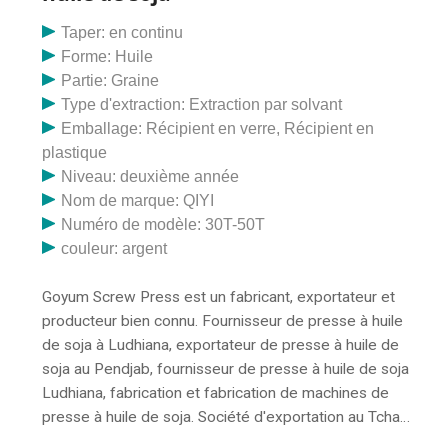
et installation d'équipements, contrats de projet,
services techniques, développement de nouveaux
Taper: en continu
produits, huile par
Forme: Huile
Partie: Graine
Type d'extraction: Extraction par solvant
Emballage: Récipient en verre, Récipient en
plastique
Niveau: deuxième année
Nom de marque: QIYI
Numéro de modèle: 30T-50T
couleur: argent
Goyum Screw Press est un fabricant, exportateur et
producteur bien connu. Fournisseur de presse à huile
de soja à Ludhiana, exportateur de presse à huile de
soja au Pendjab, fournisseur de presse à huile de soja
Ludhiana, fabrication et fabrication de machines de
presse à huile de soja. Société d'exportation au Tchad.
L'ensemble de la machine de traitement de l'huile de