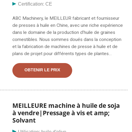
Certification: CE
ABC Machinery, le MEILLEUR fabricant et fournisseur
de presses à huile en Chine, avec une riche expérience
dans le domaine de la production d'huile de graines
comestibles. Nous sommes doués dans la conception
et la fabrication de machines de presse à huile et de
plans de projet pour différents types de plantes
oléagineuses et de graines, notamment soja,
pois/arachide, graines de moutarde, graines de ricin,
OBTENIR LE PRIX
haricots de canola, etc. Contrôle des appareils
électriques, alimentateur de matériaux, convoyeur,
machine de criblage, cuisson à la vapeur et amp;
machine à frire, décortiqueuse, chaudière moyenne,
etc. Les sous-produits de la presse à huile sont des
MEILLEURE machine à huile de soja
résidus de gâteaux et de savon. Le gâteau pourrait
à vendre|Pressage à vis et amp;
être utilisé comme aliment pour animaux avec nos
Solvant
machines de granulation, ou comme matière première
Utilisation: huile d'olive