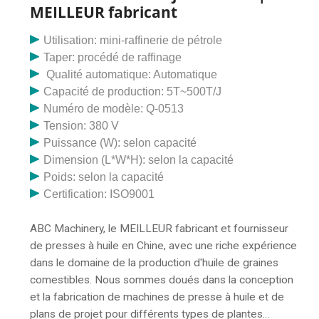
Pendjab, fournisseur de presse à huile de soja
MEILLEUR fabricant
Ludhiana, fabrication et fabrication de machines de
presse à huile de soja. Entreprise d'exportation au
Utilisation: mini-raffinerie de pétrole
Tchad.
Taper: procédé de raffinage
Qualité automatique: Automatique
Capacité de production: 5T~500T/J
Numéro de modèle: Q-0513
Tension: 380 V
Puissance (W): selon capacité
Dimension (L*W*H): selon la capacité
Poids: selon la capacité
Certification: ISO9001
ABC Machinery, le MEILLEUR fabricant et fournisseur
de presses à huile en Chine, avec une riche expérience
dans le domaine de la production d'huile de graines
comestibles. Nous sommes doués dans la conception
et la fabrication de machines de presse à huile et de
plans de projet pour différents types de plantes