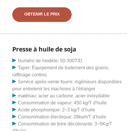
oléagineuses et de graines, notamment soja,
pois/arachide, graines de moutarde, graines de ricin,
OBTENIR LE PRIX
haricots de canola, etc. machine d'extraction d'huile de
soja. La machine à expulser l'huile de soja est de
conception simple, de petite taille, légère et facile à
transporter et à déplacer. Équipé d'un processus
avancé, il garantit une installation facile et ne nécessite
Presse à huile de soja
aucun entretien particulier. Comparé aux produits
Numéro de modèle: 50-300T/D
ordinaires sur le marché, il est disponible avec un
Taper: Équipement de traitement des grains,
fonctionnement à grande vitesse.
raffinage continu
Service après-vente fourni: ingénieurs disponibles
pour entretenir les machines à l'étranger
matériau: acier au carbone, acier inoxydable
Consommation de vapeur: 450 kg/T d'huile
Acide phosphorique: 2~3 kg/T d'huile
Consommation électrique: 28kwh/T d'huile
Consommation de terre décolorante: 3~5Kg/T
d'huile