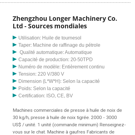
source d'énergie, et la machine à pression d'air peut
supporter un poids de 100 kg. Haute efficacité,
structure simple et fonctionnement plus pratique.
Zhengzhou Longer Machinery Co.
Excellentes performances, le système de pression
Ltd - Sources mondiales
d'huile et la veille électrique ne produiront pas de bruit.
Utilisation: Huile de tournesol
Taper: Machine de raffinage du pétrole
Qualité automatique: Automatique
Capacité de production: 20-50TPD
Numéro de modèle: Entièrement continu
Tension: 220 V/380 V
Dimension (L*W*H): Selon la capacité
Poids: Selon la capacité
Certification: ISO, CE, BV
Machines commerciales de presse à huile de noix de
30 kg/h, presse à huile de noix tigrée. 2000 - 3000
US$ / unité. 1 unité (commande minimum) Renseignez-
vous sur le chat. Machine à gaufres Fabricants de