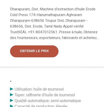
Dharapuram, Dist. Machine d'extraction d'huile Erode
Cold Press 174-Hanumathapuram Aghraram
Dharapuram-638656 Tirupur Dist, Dharapuram -
638656, Dist. Erode, Tamil Nadu Appel vérifié
TrustSEAL +91-8047012561. Presse à huile, Obtenez
des fournisseurs, exportateurs, fabricants et acheteurs
de Presse à huile au Maroc et à l'étranger. Obtenez les
coordonnées, l'e-mail, le téléphone et l'adresse des
OBTENIR LE PRIX
entreprises fabriquant et fournissant des presses à
huile, ainsi que les détails des importateurs et des
acheteurs de presses à huile.
.
Utilisation: huile de tournesol
Taper: raffinerie d'huile de tournesol
Qualité automatique: semi-automatique
Capacité de production: élevée