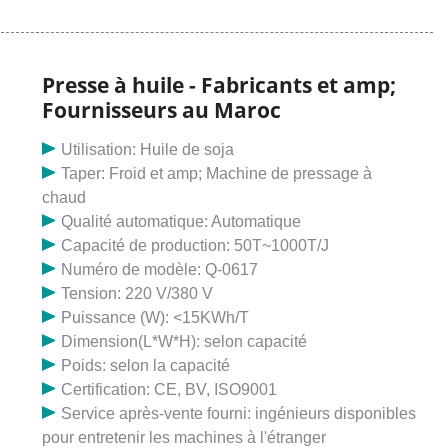
inoxydable de qualité alimentaire. La machine
fonctionne avec un moteur de 400 W et a une capacité
d'entrée de 3 à 4 kg/h.
Presse à huile - Fabricants et amp;
Fournisseurs au Maroc
Utilisation: Huile de soja
Taper: Froid et amp; Machine de pressage à
chaud
Qualité automatique: Automatique
Capacité de production: 50T~1000T/J
Numéro de modèle: Q-0617
Tension: 220 V/380 V
Puissance (W): <15KWh/T
Dimension(L*W*H): selon capacité
Poids: selon la capacité
Certification: CE, BV, ISO9001
Service après-vente fourni: ingénieurs disponibles
pour entretenir les machines à l'étranger