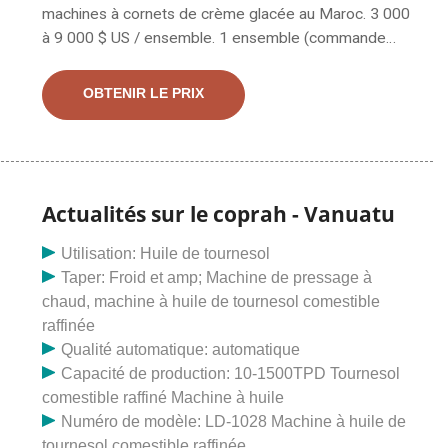
machines à cornets de crème glacée au Maroc. 3 000
à 9 000 $ US / ensemble. 1 ensemble (commande
minimum) Renseignez-vous sur le chat. Machine à rôtir
les pois chiches/torréfacteur de haricots verts, offre
OBTENIR LE PRIX
spéciale. 3 000 à 5 000 $ US / Set. Le marché
marocain des gaz industriels était évalué à 2,1 milliards
de dollars en 2023 et devrait croître à un TCAC de plus
de 11 % pour dépasser 3,9 milliards de dollars en 2023
en raison de la demande croissante de l'industrie
Actualités sur le coprah - Vanuatu
métallurgique. en particulier l'acier. En outre, les
Utilisation: Huile de tournesol
expansions régulières des capacités des entreprises
Taper: Froid et amp; Machine de pressage à
automobiles, des raffineries et des produits chimiques,
chaud, machine à huile de tournesol comestible
associées au nombre croissant de nouvelles
raffinée
applications de gaz industriels, s'accentuent encore
Qualité automatique: automatique
davantage.
Capacité de production: 10-1500TPD Tournesol
comestible raffiné Machine à huile
Numéro de modèle: LD-1028 Machine à huile de
tournesol comestible raffinée