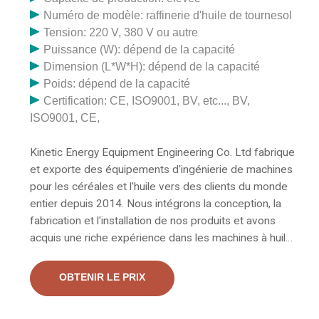
Numéro de modèle: raffinerie d'huile de tournesol
Tension: 220 V, 380 V ou autre
Puissance (W): dépend de la capacité
Dimension (L*W*H): dépend de la capacité
Poids: dépend de la capacité
Certification: CE, ISO9001, BV, etc..., BV,
ISO9001, CE,
Kinetic Energy Equipment Engineering Co. Ltd fabrique
et exporte des équipements d'ingénierie de machines
pour les céréales et l'huile vers des clients du monde
entier depuis 2014. Nous intégrons la conception, la
fabrication et l'installation de nos produits et avons
acquis une riche expérience dans les machines à huile
de palme, et prétraitement, prépresse et extraction
d'huile végétale. La machine à pression d'air produite
OBTENIR LE PRIX
par notre société est un petit équipement sous
pression de précision, utilisant l'air comprimé comme