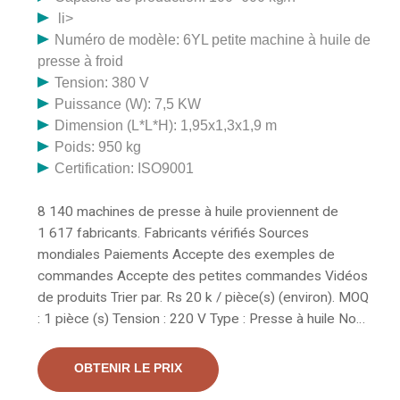
li>
Numéro de modèle: 6YL petite machine à huile de
presse à froid
Tension: 380 V
Puissance (W): 7,5 KW
Dimension (L*L*H): 1,95x1,3x1,9 m
Poids: 950 kg
Certification: ISO9001
8 140 machines de presse à huile proviennent de
1 617 fabricants. Fabricants vérifiés Sources
mondiales Paiements Accepte des exemples de
commandes Accepte des petites commandes Vidéos
de produits Trier par. Rs 20 k / pièce(s) (environ). MOQ
: 1 pièce (s) Tension : 220 V Type : Presse à huile Nom
de marque : Agri Techno Garantie : 1 an Automatique
Qualité : Presse automatique multi-oléagineux 4 kg/h,
OBTENIR LE PRIX
400 w Description : Presse multi-huiles en acier