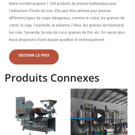
Notre société propose 1 269 produits de presse hydraulique pour
l'extraction d'huile de noix. Elle peut être utilisée pour presser
différents types de corps oléagineux, comme le colza, les graines de
coton, le soja, l'arachide, le sésame, l'olive, les graines de tournesol,
les noix, l'amande, la noix de coco, graines de thé, etc. En savoir plus
Nous disposons d'une équipe qualifiée et techniquement
expérimentée pour accorder une attention particulière au processus
d'évaluation des projets.
OBTENIR LE PRIX
Produits Connexes