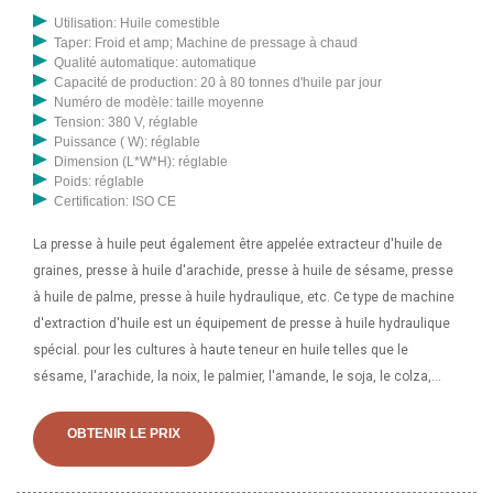
Utilisation: Huile comestible
Taper: Froid et amp; Machine de pressage à chaud
Qualité automatique: automatique
Capacité de production: 20 à 80 tonnes d'huile par jour
Numéro de modèle: taille moyenne
Tension: 380 V, réglable
Puissance ( W): réglable
Dimension (L*W*H): réglable
Poids: réglable
Certification: ISO CE
La presse à huile peut également être appelée extracteur d'huile de
graines, presse à huile d'arachide, presse à huile de sésame, presse
à huile de palme, presse à huile hydraulique, etc. Ce type de machine
d'extraction d'huile est un équipement de presse à huile hydraulique
spécial. pour les cultures à haute teneur en huile telles que le
sésame, l'arachide, la noix, le palmier, l'amande, le soja, le colza,
l'huile de tournesol, les graines de pin et les graines de thé, etc.
Presse à huile de noix à vendre, expulseur hydraulique d'huile de noix.
OBTENIR LE PRIX
L'expulseur hydraulique d'huile de noix convient aux petites et
moyennes usines de transformation d'huile de noix et aux moulins à