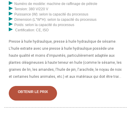
Numéro de modèle: machine de raffinage de pétrole
Tension: 380 V/220 V
Puissance (W): selon la capacité du processus
Dimension (L*W*H): selon la capacité du processus
Poids: selon la capacité du processus
Certification: CE, ISO
Presse à huile hydraulique, presse à huile hydraulique de sésame.
L'huile extraite avec une presse à huile hydraulique possède une
haute qualité et moins d'impuretés, particulièrement adaptée aux
plantes oléagineuses à haute teneur en huile (comme le sésame, les
graines de lin, les amandes, l'huile de pin, l'arachide, le noyau de noix
et certaines huiles animales, etc.) et aux matériaux qui doit être traité
par pression à froid. presse à huile de soja de grande capacité au
Congo. Le prétraitement des graines oléagineuses de grande
OBTENIR LE PRIX
capacité et le pressage de l'huile, équipés d'un traitement
d'extraction de l'huile, sont utilisés dans les usines de pressage
d'huile de grande capacité et à grande échelle, ou dans les usines de
transformation des graines oléagineuses à haute teneur en huile. Le
prépressage de l'huile peut obtenir jusqu'à 70 % de graisse