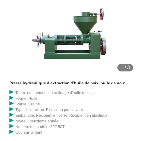
d'embryon, et l'huile résiduelle à l'intérieur du gâteau pré-pressé peut
être extraite par un solvant organique. Obtenir le prix
1
/
3
Presse hydraulique d'extraction d'huile de noix, huile de noix
Taper: équipement de raffinage d'huile de soja
Forme: Huile
Partie: Graine
Type d'extraction: Extraction par solvant
Emballage: Récipient en verre, Récipient en plastique
Niveau: deuxième année
Numéro de modèle: 30T-50T
Couleur: argent