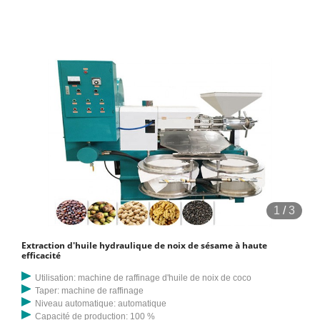
huile privés. Cette machine d'extraction d'huile de noix convient
également au traitement des graines de noix de coco, d'arachide, de
soja, de camélia, de lin, de colza, de sésame, de coton, de tournesol,
de ricin, d'abrasin, etc. multifonctionnel
1
/
3
Extraction d'huile hydraulique de noix de sésame à haute
efficacité
Utilisation: machine de raffinage d'huile de noix de coco
Taper: machine de raffinage
Niveau automatique: automatique
Capacité de production: 100 %