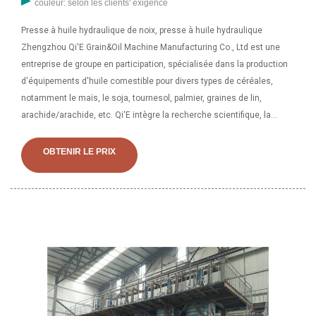
couleur: selon les clients' exigence
Presse à huile hydraulique de noix, presse à huile hydraulique
Zhengzhou Qi'E Grain&Oil Machine Manufacturing Co., Ltd est une
entreprise de groupe en participation, spécialisée dans la production
d'équipements d'huile comestible pour divers types de céréales,
notamment le maïs, le soja, tournesol, palmier, graines de lin,
arachide/arachide, etc. Qi'E intègre la recherche scientifique, la
fabrication et les ventes en un seul. Achetez une machine
automatique d'extraction d'huile d'arachide, de sésame, de soja, de
OBTENIR LE PRIX
colza, de coton et de figue de barbarie. Machine de stérilisation par
déshydratation par séchoir, distributeur de machine à huile de colza,
fournisseurs de services en ligne.