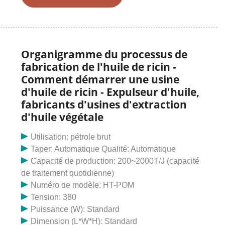
comporte quatre étapes : le nettoyage, le séchage, le
vannage et le broyage pour obtenir un rendement
élevé en huile. Le gâteau de ricin ensuite extrait
Organigramme du processus de
fabrication de l'huile de ricin -
Comment démarrer une usine
d'huile de ricin - Expulseur d'huile,
fabricants d'usines d'extraction
d'huile végétale
Utilisation: pétrole brut
Taper: Automatique Qualité: Automatique
Capacité de production: 200~2000T/J (capacité
de traitement quotidienne)
Numéro de modèle: HT-POM
Tension: 380
Puissance (W): Standard
Dimension (L*W*H): Standard