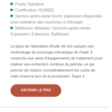
Poids: Standard
Certification: ISO9001
Service après-vente fourni: Ingénieurs disponible
pour entretenir des machines à l'étranger
Matériaux: Marques: Services après-vente:
Expansion, Extraction, Raffinerie:
La ligne de fabrication d'huile de ricin adopte une
technologie de pressage mécanique de l'huile. Il
connecte une série d’équipements de traitement pour
réaliser une extraction continue du pétrole, ce qui
permet de réduire considérablement les coûts de
main-d’œuvre lors de la production. Étape 2 :
Nettoyage des graines de ricin. L'huile de ricin est un
liquide incolore à jaune très pâle avec un goût et une
OBTENIR LE PRIX
odeur distincts. L’extraction de l’huile est généralement
réalisée par expression mécanique ou extraction par
solvant, ou les deux. L'huile de graines de ricin obtenue