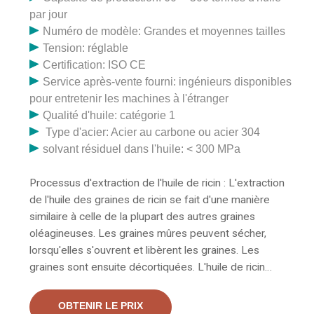
par jour
Numéro de modèle: Grandes et moyennes tailles
Tension: réglable
Certification: ISO CE
Service après-vente fourni: ingénieurs disponibles
pour entretenir les machines à l'étranger
Qualité d'huile: catégorie 1
Type d'acier: Acier au carbone ou acier 304
solvant résiduel dans l'huile: < 300 MPa
Processus d'extraction de l'huile de ricin : L'extraction
de l'huile des graines de ricin se fait d'une manière
similaire à celle de la plupart des autres graines
oléagineuses. Les graines mûres peuvent sécher,
lorsqu'elles s'ouvrent et libèrent les graines. Les
graines sont ensuite décortiquées. L'huile de ricin
obtenue par extraction est raffinée et modifiée pour
des utilisations ultérieures. Le processus d'extraction
OBTENIR LE PRIX