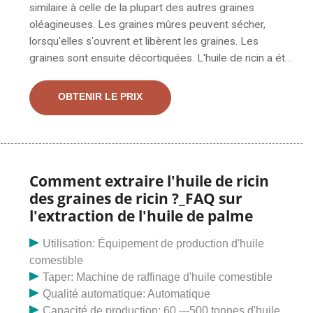
similaire à celle de la plupart des autres graines
oléagineuses. Les graines mûres peuvent sécher,
lorsqu'elles s'ouvrent et libèrent les graines. Les
graines sont ensuite décortiquées. L'huile de ricin a été
extraite par pression mécanique à froid (< 45 0 C) des
graines de ricin sauvage (Ricinus communis L.)
OBTENIR LE PRIX
trouvées dans les terres marginales humides de
Katsina, Côte d'Ivoire. Rendement en pétrole
Comment extraire l'huile de ricin
des graines de ricin ?_FAQ sur
l'extraction de l'huile de palme
Utilisation: Équipement de production d'huile
comestible
Taper: Machine de raffinage d'huile comestible
Qualité automatique: Automatique
Capacité de production: 60 ---500 tonnes d'huile