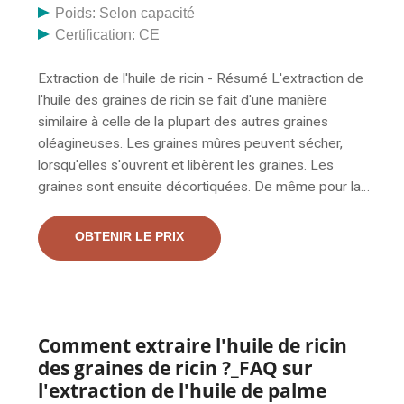
Poids: Selon capacité
Certification: CE
Extraction de l'huile de ricin - Résumé L'extraction de
l'huile des graines de ricin se fait d'une manière
similaire à celle de la plupart des autres graines
oléagineuses. Les graines mûres peuvent sécher,
lorsqu'elles s'ouvrent et libèrent les graines. Les
graines sont ensuite décortiquées. De même pour la
méthode d'extraction du rocou soluble dans l'huile,
l'extraction maximale de bixine (0,99 %) a été trouvée
OBTENIR LE PRIX
avec de l'huile de ricin à 120 C pendant 1 heure et la
moindre bixine (0,03 %) a été enregistrée avec de
l'huile de moutarde à
Comment extraire l'huile de ricin
des graines de ricin ?_FAQ sur
l'extraction de l'huile de palme