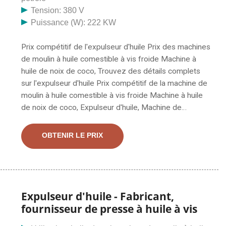
Tension: 380 V
Puissance (W): 222 KW
Prix compétitif de l'expulseur d'huile Prix des machines
de moulin à huile comestible à vis froide Machine à
huile de noix de coco, Trouvez des détails complets
sur l'expulseur d'huile Prix compétitif de la machine de
moulin à huile comestible à vis froide Machine à huile
de noix de coco, Expulseur d'huile, Machine de
fabrication d'huile de coco, Prix des machines de
moulin à huile comestible du fournisseur ou du
OBTENIR LE PRIX
fabricant de presseurs d'huile-SHREEJI EXPELLER
INDUSTRIES. Un exportateur de machines d'ingénierie
telles que la machine d'extraction d'huile comestible,
les machines de moulin à huile comestible, l'extraction
d'huile d'arachide, les expulseurs de moulin à huile, la
Expulseur d'huile - Fabricant,
raffinerie d'huile comestible, le moulin à huile de palme.
fournisseur de presse à huile à vis
Créée en 2004, Mitsun Engineering est un exportateur