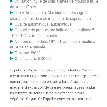
et fabricant de machines d'ingénierie telles que des
Utilisation: huile de soja, usines de moulin à huile
expulseurs d'huile, des expulseurs d'huile de coton,
de soja raffinée
des expulseurs de graines de coton, des machines de
Taper: froid et amp; Machine de pressage à
nettoyage de semences et des usines de traitement
chaud, usines de moulin à huile de soja raffinée
d'eau.
Qualité automatique: automatique
Capacité de production: huile de soja raffinée 5-
1000TPD Usines de moulin
Numéro de modèle: QIYI-11 Usines de moulin à
huile de soja raffinée
Tension: 380 V
Certification: ISO9001
Expulseur d'huile – un élément important de l'usine
d'extraction de pétrole. L'expulseur d'huile, également
connu sous le nom de presse à huile à vis, est la
machine d'extraction de graines oléagineuses la plus
importante de toute l'usine d'extraction d'huile
végétale. Goyum Oil Expeller convient au pétrole à
petite, moyenne et grande échelle. Expulseur d'huile de