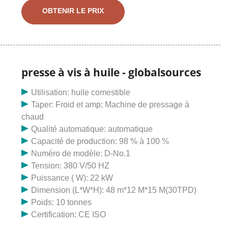
vis de machine de presse à huile de vis à grande
OBTENIR LE PRIX
échelle. Offrant une large gamme d'expulseurs d'huile,
de machines d'extraction d'huile, de presses à huile
industrielles, de machines de moulin à huile, etc. Il
convient au pressage des graines de coton, du colza,
des graines d'abrasin, des graines de tournesol, des
presse à vis à huile - globalsources
graines d'arachide et d'autres plantes à haute teneur
Utilisation: huile comestible
en huile.
Taper: Froid et amp; Machine de pressage à
chaud
Qualité automatique: automatique
Capacité de production: 98 % à 100 %
Numéro de modèle: D-No.1
Tension: 380 V/50 HZ
Puissance ( W): 22 kW
Dimension (L*W*H): 48 m*12 M*15 M(30TPD)
Poids: 10 tonnes
Certification: CE ISO