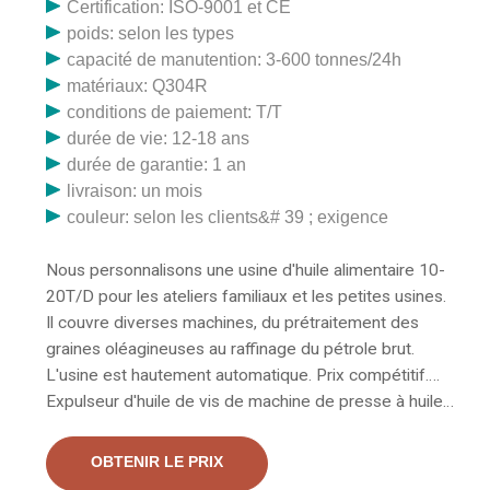
Certification: ISO-9001 et CE
poids: selon les types
capacité de manutention: 3-600 tonnes/24h
matériaux: Q304R
conditions de paiement: T/T
durée de vie: 12-18 ans
durée de garantie: 1 an
livraison: un mois
couleur: selon les clients&# 39 ; exigence
Nous personnalisons une usine d'huile alimentaire 10-
20T/D pour les ateliers familiaux et les petites usines.
Il couvre diverses machines, du prétraitement des
graines oléagineuses au raffinage du pétrole brut.
L'usine est hautement automatique. Prix compétitif….
Expulseur d'huile de vis de machine de presse à huile
de vis à grande échelle. Offrant une large gamme
d'expulseurs d'huile, de machines d'extraction d'huile,
OBTENIR LE PRIX
de presses à huile industrielles, de machines de moulin