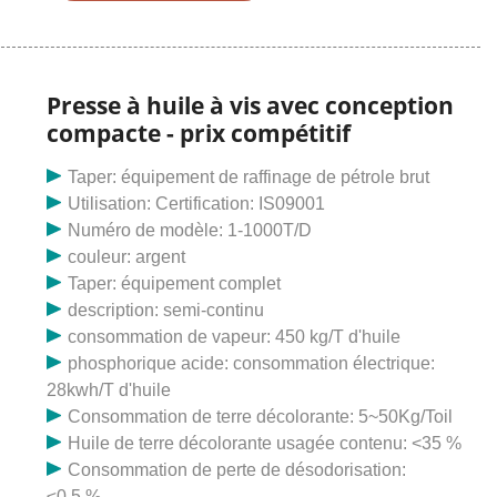
à huile, etc. Il convient au pressage des graines de
coton, du colza, des graines d'abrasin, des graines de
tournesol, des graines d'arachide et d'autres plantes à
haute teneur en huile.
Presse à huile à vis avec conception
compacte - prix compétitif
Taper: équipement de raffinage de pétrole brut
Utilisation: Certification: IS09001
Numéro de modèle: 1-1000T/D
couleur: argent
Taper: équipement complet
description: semi-continu
consommation de vapeur: 450 kg/T d'huile
phosphorique acide: consommation électrique:
28kwh/T d'huile
Consommation de terre décolorante: 5~50Kg/Toil
Huile de terre décolorante usagée contenu: <35 %
Consommation de perte de désodorisation:
≤0,5 %