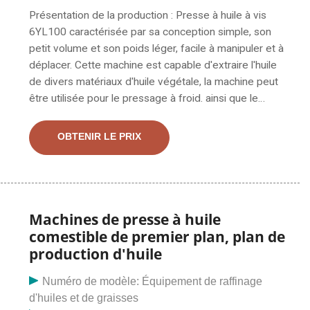
Présentation de la production : Presse à huile à vis
6YL100 caractérisée par sa conception simple, son
petit volume et son poids léger, facile à manipuler et à
déplacer. Cette machine est capable d'extraire l'huile
de divers matériaux d'huile végétale, la machine peut
être utilisée pour le pressage à froid. ainsi que le
pressage à chaud, hautement productif, facile à utiliser,
à faible intensité de travail et à profit économique
OBTENIR LE PRIX
élevé, qui a également moins. EXPELLER À HUILE /
PRESSE À VIS À HUILE MODÈLE : VK-20 (Capacité
d'entrée de graines à traiter par jour/24 heures : 3 T
sur 4 tonnes) Ouverture flexible de la cage principale
pour un entretien facile. Faible investissement initial,
Machines de presse à huile
facile à installer, rendement élevé à faible coût
comestible de premier plan, plan de
d'exploitation, capable d'extraire le pétrole de tous les
production d'huile
pétroles connus
Numéro de modèle: Équipement de raffinage
d'huiles et de graisses