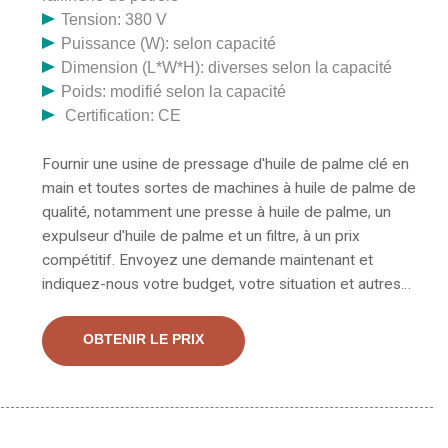
Tension: 380 V
Puissance (W): selon capacité
Dimension (L*W*H): diverses selon la capacité
Poids: modifié selon la capacité
Certification: CE
Fournir une usine de pressage d'huile de palme clé en
main et toutes sortes de machines à huile de palme de
qualité, notamment une presse à huile de palme, un
expulseur d'huile de palme et un filtre, à un prix
compétitif. Envoyez une demande maintenant et
indiquez-nous votre budget, votre situation et autres
exigences. Ensuite, nous pouvons vous guider étape
par étape dans le démarrage d’une activité de
OBTENIR LE PRIX
pressage et de raffinage d’huile de palme. Machine de
presse à huile de fruit de palme 15 kg/h | Moulin à
huile de palme | Expulseur d'huile de palme HJ-P50
Numéro de modèle : HJ-P50 Puissance : 1,5 kW