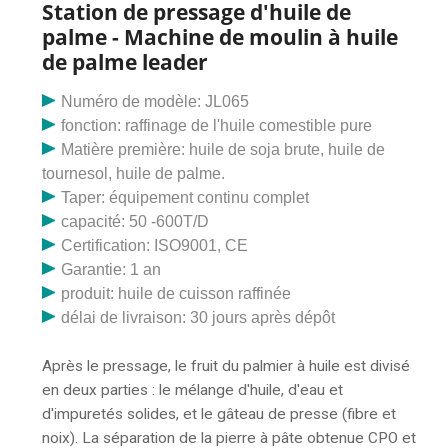
Tension : 180-240 V Dimensions de l'emballage : 110 x
Station de pressage d'huile de
100 x 110 cm Capacité : 15 à 20 kg de matière
palme - Machine de moulin à huile
première/h Sortie : 7 à 10 kg/h d'huile Poids net : 165
de palme leader
kg S nous avons également de nombreux autres types
de presse à huile, bienvenue à me contacter
Numéro de modèle: JL065
Application Presse à huile utilisée pour: colza, graines,
fonction: raffinage de l'huile comestible pure
soja, arachide, poivre Après pressage, le fruit du
Matière première: huile de soja brute, huile de
palmier à huile est divisé en deux parties: le mélange
tournesol, huile de palme.
d'huile , l'eau et les impuretés solides, ainsi que le
Taper: équipement continu complet
gâteau de presse (fibres et noix). La séparation de la
capacité: 50 -600T/D
pierre à pâte obtenue CPO et pierre, la machine de
Certification: ISO9001, CE
presse adopte la décharge continue et l'hydraulique à
Garantie: 1 an
double hélice à double vis, améliorant
produit: huile de cuisson raffinée
considérablement l'efficacité de la production. Après le
délai de livraison: 30 jours après dépôt
pressage, le fruit du palmier à huile est divisé en deux
parties : le mélange d'huile, d'eau et d'impuretés
Après le pressage, le fruit du palmier à huile est divisé
solides, et le gâteau de presse (fibre et noix). La
en deux parties : le mélange d'huile, d'eau et
séparation de la pierre à pâte obtenue CPO et pierre, la
d'impuretés solides, et le gâteau de presse (fibre et
machine de presse adopte la décharge continue et
noix). La séparation de la pierre à pâte obtenue CPO et