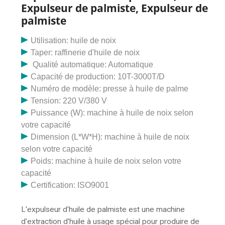
130. Obtenir
N à 200 000 N. Une presse à huile, un extracteur
Expulseur de palmiste, Expulseur de
physique automatique, un expulseur de colza
palmiste
biologique peuvent être achetés au petit prix de 98
000 N pour Chat en ligne Envoyer une demande. Notre
Utilisation: huile de noix
société dispose d'un institut de recherche qui
Taper: raffinerie d'huile de noix
développe de nouveaux produits et nous avons notre
Qualité automatique: Automatique
propre base expérimentale. Nous nous engageons à
Capacité de production: 10T-3000T/D
introduire de nouvelles technologies, à renouveler les
Numéro de modèle: presse à huile de palme
produits et à rester leader dans ce domaine, tels que
Tension: 220 V/380 V
le broyeur de fruits de palme frais, l'expulseur d'huile
Puissance (W): machine à huile de noix selon
de palme, le palmiste. expulseur d'huile, raffinerie
votre capacité
d'huile de palme, etc. Détruisez la cellule de pulpe de
Dimension (L*W*H): machine à huile de noix
fruit de palmier dans des conditions de température
selon votre capacité
élevée pour faciliter l'extraction de l'huile. Ensuite,
Poids: machine à huile de noix selon votre
utilisez un pressage mécanique pour extraire l’huile
capacité
brute des fruits du palmier. La presse à huile de palme
Certification: ISO9001
couramment utilisée est une presse à huile de palme à
double vis. 5. Station de clarification du pétrole. Utiliser
L'expulseur d'huile de palmiste est une machine
de l’eau chaude pour réduire la viscosité de l’huile de
d'extraction d'huile à usage spécial pour produire de