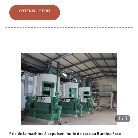
une première pression du coprah ou une deuxième pression de
OBTENIR LE PRIX
1
/
3
Prix de la machine à expulser l'huile de coco au Burkina Faso