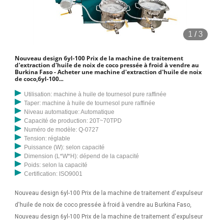
1
/
3
Nouveau design 6yl-100 Prix de la machine de traitement
d'extraction d'huile de noix de coco pressée à froid à vendre au
Burkina Faso - Acheter une machine d'extraction d'huile de noix
de coco,6yl-100...
Utilisation: machine à huile de tournesol pure raffinée
Taper: machine à huile de tournesol pure raffinée
Niveau automatique: Automatique
Capacité de production: 20T~70TPD
Numéro de modèle: Q-0727
Tension: réglable
Puissance (W): selon capacité
Dimension (L*W*H): dépend de la capacité
Poids: selon la capacité
Certification: ISO9001
Nouveau design 6yl-100 Prix de la machine de traitement d'expulseur
d'huile de noix de coco pressée à froid à vendre au Burkina Faso,
Nouveau design 6yl-100 Prix de la machine de traitement d'expulseur