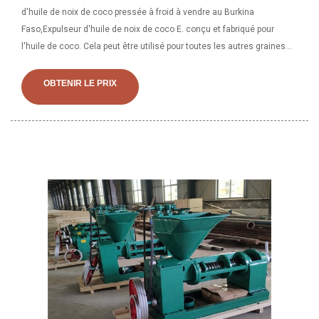
d'huile de noix de coco pressée à froid à vendre au Burkina
Faso,Expulseur d'huile de noix de coco E. conçu et fabriqué pour
l'huile de coco. Cela peut être utilisé pour toutes les autres graines
oléagineuses afin d'extraire l'huile en utilisant des buses
supplémentaires. නැවුම් පොල්තෙ...
OBTENIR LE PRIX