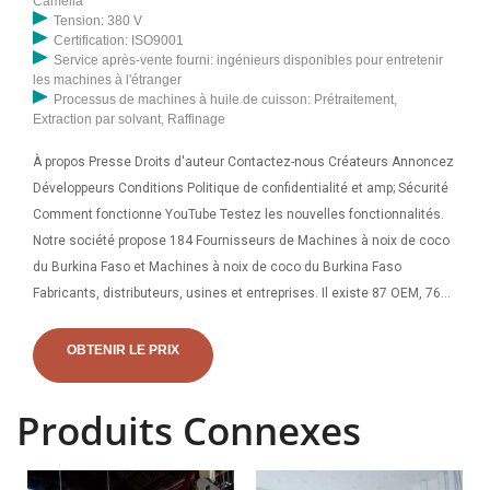
Camelia
Tension: 380 V
Certification: ISO9001
Service après-vente fourni: ingénieurs disponibles pour entretenir
les machines à l'étranger
Processus de machines à huile de cuisson: Prétraitement,
Extraction par solvant, Raffinage
À propos Presse Droits d'auteur Contactez-nous Créateurs Annoncez
Développeurs Conditions Politique de confidentialité et amp; Sécurité
Comment fonctionne YouTube Testez les nouvelles fonctionnalités.
Notre société propose 184 Fournisseurs de Machines à noix de coco
du Burkina Faso et Machines à noix de coco du Burkina Faso
Fabricants, distributeurs, usines et entreprises. Il existe 87 OEM, 76
ODM, 25 auto-brevets. Trouvez des fournisseurs de machines à noix
de coco du Burkina Faso de haute qualité sur Alibaba.
OBTENIR LE PRIX
Produits Connexes