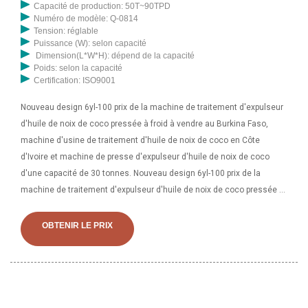
Capacité de production: 50T~90TPD
Numéro de modèle: Q-0814
Tension: réglable
Puissance (W): selon capacité
Dimension(L*W*H): dépend de la capacité
Poids: selon la capacité
Certification: ISO9001
Nouveau design 6yl-100 prix de la machine de traitement d'expulseur
d'huile de noix de coco pressée à froid à vendre au Burkina Faso,
machine d'usine de traitement d'huile de noix de coco en Côte
d'Ivoire et machine de presse d'expulseur d'huile de noix de coco
d'une capacité de 30 tonnes. Nouveau design 6yl-100 prix de la
machine de traitement d'expulseur d'huile de noix de coco pressée à
froid à vendre au Burkina Faso Pays/Région : Chine Principaux
produits : machine d'extraction d'huile, machine de raffinerie de
OBTENIR LE PRIX
pétrole, usine de moulin à huile, machine à huile comestible, presse à
huile...