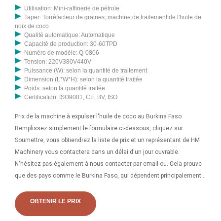
Utilisation: Mini-raffinerie de pétrole
Taper: Torréfacteur de graines, machine de traitement de l'huile de
noix de coco
Qualité automatique: Automatique
Capacité de production: 30-60TPD
Numéro de modèle: Q-0806
Tension: 220V380V440V
Puissance (W): selon la quantité de traitement
Dimension (L*W*H): selon la quantité traitée
Poids: selon la quantité traitée
Certification: ISO9001, CE, BV, ISO
Prix de la machine à expulser l'huile de coco au Burkina Faso
Remplissez simplement le formulaire ci-dessous, cliquez sur
Soumettre, vous obtiendrez la liste de prix et un représentant de HM
Machinery vous contactera dans un délai d'un jour ouvrable.
N'hésitez pas également à nous contacter par email ou. Cela prouve
que des pays comme le Burkina Faso, qui dépendent principalement
de l’huile de coco, ont moins de taux de maladies cardiovasculaires
que les habitants d’autres pays qui ne consomment pas d’huile de
OBTENIR LE PRIX
coco. Démarrer une entreprise de production d'huile de noix de coco