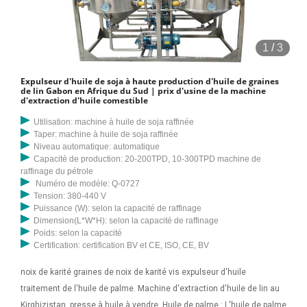
1
/
3
Expulseur d'huile de soja à haute production d'huile de graines
de lin Gabon en Afrique du Sud | prix d'usine de la machine
d'extraction d'huile comestible
Utilisation: machine à huile de soja raffinée
Taper: machine à huile de soja raffinée
Niveau automatique: automatique
Capacité de production: 20-200TPD, 10-300TPD machine de
raffinage du pétrole
Numéro de modèle: Q-0727
Tension: 380-440 V
Puissance (W): selon la capacité de raffinage
Dimension(L*W*H): selon la capacité de raffinage
Poids: selon la capacité
Certification: certification BV et CE, ISO, CE, BV
noix de karité graines de noix de karité vis expulseur d'huile
traitement de l'huile de palme. Machine d'extraction d'huile de lin au
Kirghizistan, presse à huile à vendre. Huile de palme : L'huile de palme