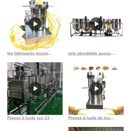
les fabricants recommandent l’extracteur d’huile de graines 6yl 80 fabricants
prix abordable aucun résidu à 40 deg c huile de cuisson de tournesol au Burundi
Presse à huile yzs-130, prix de gros, taille de la liste de machines uniques
Presse à huile de tournesol arachide soja fabrication d’expulseur d’huile de tournesol au Cameroun