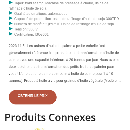
Taper: froid et amp; Machine de pressage à chaud, usine de
raffinage d'huile de soja
Qualité automatique: automatique
Capacité de production: usine de raffinage d'huile de soja 300TPD
Numéro de modèle: QIYI-510 Usine de raffinage d'huile de soja
Tension: 380 V
Certification: ISO9001
2023-11-5 · Les usines d'huile de palme à petite échelle font
généralement référence à la production de transformation d'huile de
palme avec une capacité inférieure à 20 tonnes par jour. Nous avons
deux solutions de transformation des petits fruits de palmier pour
vous ! L’une est une usine de moulin à huile de palme pour 1 à 10
tonnes/j. Presse à huile à vis pour graines d'huile végétale (Modèle :
Goyum-20) Nous sommes le principal fabricant de presse à huile à vis
pour graines d'huile végétale. Nos expulseurs d'huile conviennent
OBTENIR LE PRIX
également à presque tous les types de graines oléagineuses ou de
noix oléagineuses. Capacité : 3 tonnes par jour (24
Produits Connexes