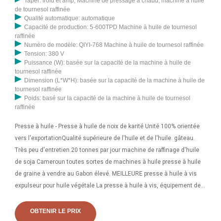
Taper: froid et amp; Machine de pressage à chaud, machine à huile
de tournesol raffinée
Qualité automatique: automatique
Capacité de production: 5-600TPD Machine à huile de tournesol
raffinée
Numéro de modèle: QIYI-768 Machine à huile de tournesol raffinée
Tension: 380 V
Puissance (W): basée sur la capacité de la machine à huile de
tournesol raffinée
Dimension (L*W*H): basée sur la capacité de la machine à huile de
tournesol raffinée
Poids: basé sur la capacité de la machine à huile de tournesol
raffinée
Presse à huile - Presse à huile de noix de karité Unité 100% orientée
vers l'exportationQualité supérieure de l'huile et de l'huile. gâteau.
Très peu d'entretien.20 tonnes par jour machine de raffinage d'huile
de soja Cameroun toutes sortes de machines à huile presse à huile
de graine à vendre au Gabon élevé. MEILLEURE presse à huile à vis
expulseur pour huile végétale La presse à huile à vis, équipement de
raffinerie de pétrole que nous avons développé, peut traiter une variété
de graines et de noix oléagineuses pour produire différentes huiles
OBTENIR LE PRIX