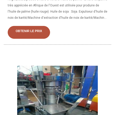
très appréciée en Afrique de l'Ouest est utilisée pour produire de
l'huile de palme (huile rouge). Huile de soja : Soja. Expulseur d'huile de
noix de karité/Machine d'extraction d'huile de noix de karité/Machine
de presse à huile de noix de karité : VK-100 (Capacité d'entrée des
graines à traiter par jour/24 heures : 8 tonnes) CARACTÉRISTIQUES :
OBTENIR LE PRIX