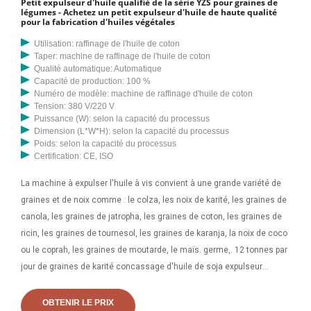
Petit expulseur d'huile qualifié de la série YZS pour graines de
légumes - Achetez un petit expulseur d'huile de haute qualité
pour la fabrication d'huiles végétales
Utilisation: raffinage de l'huile de coton
Taper: machine de raffinage de l'huile de coton
Qualité automatique: Automatique
Capacité de production: 100 %
Numéro de modèle: machine de raffinage d'huile de coton
Tension: 380 V/220 V
Puissance (W): selon la capacité du processus
Dimension (L*W*H): selon la capacité du processus
Poids: selon la capacité du processus
Certification: CE, ISO
La machine à expulser l'huile à vis convient à une grande variété de
graines et de noix comme : le colza, les noix de karité, les graines de
canola, les graines de jatropha, les graines de coton, les graines de
ricin, les graines de tournesol, les graines de karanja, la noix de coco
ou le coprah, les graines de moutarde, le maïs. germe,. 12 tonnes par
jour de graines de karité concassage d'huile de soja expulseur
Expulseur d'huile - KUMAR Palm Kernel Expeller Fabricant de Thane.
Faible consommation d'énergie par tonne. . Capacité, 5-20
OBTENIR LE PRIX