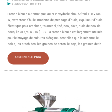
Certification: BV et CE
Presse à huile automatique, acier inoxydable chaud/froid 110 V 600
W, extracteur d'huile, machine de pressage d'huile, expulseur d'huile
électrique pour arachide, tournesol, thé, noix, olive, huile de noix de
coco, lin 316,99 $ 316 $ . 99. La presse à huile est largement utilisée
pour le broyage de cultures oléagineuses telles que le sésame, le
colza, les arachides, les graines de coton, le soja, les graines de thé
et les embryons de maïs. Avantages 1. La presse à huile est facile et
pratique à utiliser. Matière première Notre presse à huile avec
OBTENIR LE PRIX