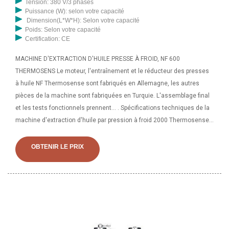
Tension: 380 V/3 phases
Puissance (W): selon votre capacité
Dimension(L*W*H): Selon votre capacité
Poids: Selon votre capacité
Certification: CE
MACHINE D'EXTRACTION D'HUILE PRESSE À FROID, NF 600
THERMOSENS Le moteur, l'entraînement et le réducteur des presses
à huile NF Thermosense sont fabriqués en Allemagne, les autres
pièces de la machine sont fabriquées en Turquie. L'assemblage final
et les tests fonctionnels prennent... . Spécifications techniques de la
machine d'extraction d'huile par pression à froid 2000 Thermosense
Machine d'extraction d'huile par pression à froid 100 Thermosense
Spécifications techniques Comment nous faisons ce que nous
OBTENIR LE PRIX
faisons Heures de travail du lundi au samedi : 9h00 - 19h00 Dim
Ventes par téléphone fermées : +1 973 652 3813 Autres.. .