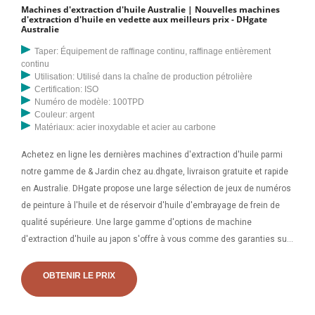
Machines d'extraction d'huile Australie | Nouvelles machines
d'extraction d'huile en vedette aux meilleurs prix - DHgate
Australie
Taper: Équipement de raffinage continu, raffinage entièrement
continu
Utilisation: Utilisé dans la chaîne de production pétrolière
Certification: ISO
Numéro de modèle: 100TPD
Couleur: argent
Matériaux: acier inoxydable et acier au carbone
Achetez en ligne les dernières machines d'extraction d'huile parmi
notre gamme de & Jardin chez au.dhgate, livraison gratuite et rapide
en Australie. DHgate propose une large sélection de jeux de numéros
de peinture à l'huile et de réservoir d'huile d'embrayage de frein de
qualité supérieure. Une large gamme d'options de machine
d'extraction d'huile au japon s'offre à vous comme des garanties sur
les composants principaux, des emplacements de service locaux et
des arguments de vente clés.
OBTENIR LE PRIX