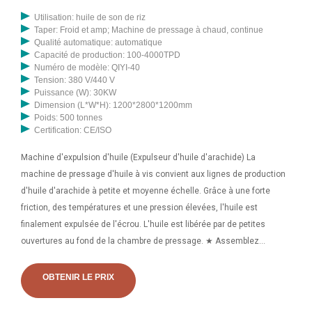
Utilisation: huile de son de riz
Taper: Froid et amp; Machine de pressage à chaud, continue
Qualité automatique: automatique
Capacité de production: 100-4000TPD
Numéro de modèle: QIYI-40
Tension: 380 V/440 V
Puissance (W): 30KW
Dimension (L*W*H): 1200*2800*1200mm
Poids: 500 tonnes
Certification: CE/ISO
Machine d'expulsion d'huile (Expulseur d'huile d'arachide) La
machine de pressage d'huile à vis convient aux lignes de production
d'huile d'arachide à petite et moyenne échelle. Grâce à une forte
friction, des températures et une pression élevées, l'huile est
finalement expulsée de l'écrou. L'huile est libérée par de petites
ouvertures au fond de la chambre de pressage. ★ Assemblez
correctement votre presse à huile d'arachide à manivelle et montez-
la sur une surface solide. ★ Préchauffez la cage de presse pendant
OBTENIR LE PRIX
environ 10 minutes avant de l'expulser. ★ Introduisez les graines
d'arachide préparées dans l'entrée d'alimentation lentement et