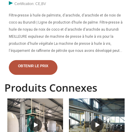
Certification: CE,BV
Filtre-presse à huile de palmiste, d'arachide, d'arachide et de noix de
coco au Burundi | Ligne de production d’huile de palme. Filtre-presse à
huile de noyau de noix de coco et d'arachide d'arachide au Burundi
MEILLEURE expulseur de machine de presse à huile à vis pour la
production d'huile végétale La machine de presse à huile à vis,
l'équipement de raffinerie de pétrole que nous avons développé peut
traiter une variété de graines oléagineuses et. Presse à chaud presse
à chaud production d'huile d'arachide au Burundi, vous pouvez
OBTENIR LE PRIX
obtenir plus de détails sur le site mobile sur m.alibaba 1 000,00 $ - 3
000,00 $ Min. Commande : 1 ensemble
Produits Connexes