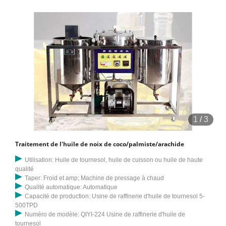
1
/
3
Traitement de l'huile de noix de coco/palmiste/arachide
Utilisation: Huile de tournesol, huile de cuisson ou huile de haute
qualité
Taper: Froid et amp; Machine de pressage à chaud
Qualité automatique: Automatique
Capacité de production: Usine de raffinerie d'huile de tournesol 5-
500TPD
Numéro de modèle: QIYI-224 Usine de raffinerie d'huile de
tournesol