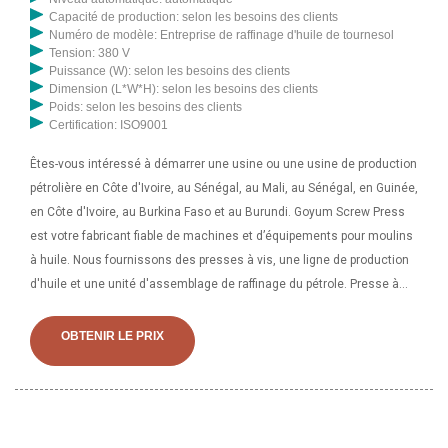
Capacité de production: selon les besoins des clients
Numéro de modèle: Entreprise de raffinage d'huile de tournesol
Tension: 380 V
Puissance (W): selon les besoins des clients
Dimension (L*W*H): selon les besoins des clients
Poids: selon les besoins des clients
Certification: ISO9001
Êtes-vous intéressé à démarrer une usine ou une usine de production
pétrolière en Côte d'Ivoire, au Sénégal, au Mali, au Sénégal, en Guinée,
en Côte d'Ivoire, au Burkina Faso et au Burundi. Goyum Screw Press
est votre fabricant fiable de machines et d’équipements pour moulins
à huile. Nous fournissons des presses à vis, une ligne de production
d'huile et une unité d'assemblage de raffinage du pétrole. Presse à
chaud pour production d'huile d'arachide au Burundi, 1 000 à 3 000 $
US / ensemble, neuf,
OBTENIR LE PRIX
arachide/tournesol/soja/coprah/sésame/graines de récolte/palme.
huile, froid et amp; Chaud