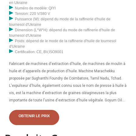
en Ukraine
Numéro de modèle: QIYI
Tension: 220 V/380 V
Puissance (W): dépend du mode de la raffinerie d'huile de
tournesol d'Ukraine
Dimension (L*W*H): dépend du mode de raffinerie d'huile de
tournesol d'Ukraine
Poids: dépend de le mode de la raffinerie d'huile de tournesol
d'Ukraine
Certification: CE, BV,ISO9001
Fabricant de machines d'extraction d'huile, de machines de moulin à
huile et d'appareils de production d'huile. Machine Marachekku
proposée par Sughanthi Foundry de Coimbatore, Tamil Nadu, Tchad.
L'expulseur d'huile, également connu sous le nom de presse à huile à
vis, est la machine d'extraction de graines oléagineuses la plus
importante de toute l'usine d'extraction d'huile végétale. Goyum Oil
Expeller convient aux usines d’extraction de pétrole à petite, moyenne
et grande échelle. Goyum est un fabricant et exportateur certifié ISO
OBTENIR LE PRIX
de machines d'extraction d'huile.