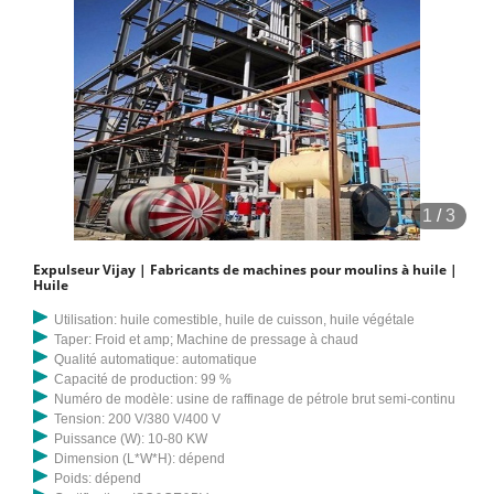
1
/
3
Expulseur Vijay | Fabricants de machines pour moulins à huile |
Huile
Utilisation: huile comestible, huile de cuisson, huile végétale
Taper: Froid et amp; Machine de pressage à chaud
Qualité automatique: automatique
Capacité de production: 99 %
Numéro de modèle: usine de raffinage de pétrole brut semi-continu
Tension: 200 V/380 V/400 V
Puissance (W): 10-80 KW
Dimension (L*W*H): dépend
Poids: dépend