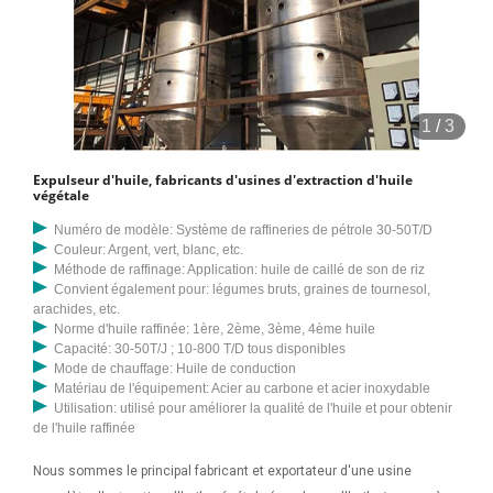
1
/
3
Expulseur d'huile, fabricants d'usines d'extraction d'huile
végétale
Numéro de modèle: Système de raffineries de pétrole 30-50T/D
Couleur: Argent, vert, blanc, etc.
Méthode de raffinage: Application: huile de caillé de son de riz
Convient également pour: légumes bruts, graines de tournesol,
arachides, etc.
Norme d'huile raffinée: 1ère, 2ème, 3ème, 4ème huile
Capacité: 30-50T/J ; 10-800 T/D tous disponibles
Mode de chauffage: Huile de conduction
Matériau de l'équipement: Acier au carbone et acier inoxydable
Utilisation: utilisé pour améliorer la qualité de l'huile et pour obtenir
de l'huile raffinée
Nous sommes le principal fabricant et exportateur d'une usine