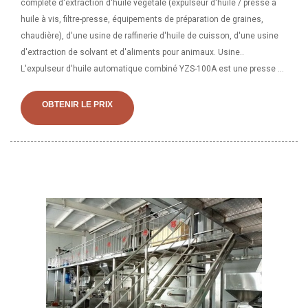
complète d'extraction d'huile végétale (expulseur d'huile / presse à
huile à vis, filtre-presse, équipements de préparation de graines,
chaudière), d'une usine de raffinerie d'huile de cuisson, d'une usine
d'extraction de solvant et d'aliments pour animaux. Usine..
L'expulseur d'huile automatique combiné YZS-100A est une presse à
huile végétale avancée qui est développée sur la précédente presse à
huile unique en fonction des demandes du marché. Il a renforcé la
OBTENIR LE PRIX
fonction de friture et de contrôle automatique de la température, ce
qui a changé la manière traditionnelle d'augmenter la température du
gâteau sec, réduisant ainsi le temps de travail et réduisant
également le gaspillage de