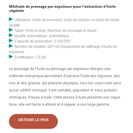
Méthode de pressage par expulseur pour l'extraction d'huile
végétale
Utilisation: Huile de tournesol, huile de cuisson ou huile de haute
qualité
Taper: Froid et amp; Machine de pressage à chaud
Qualité automatique: automatique
Capacité de production: 5-500TPD
Numéro de modèle: QIYI-20 Équipement de raffinage d'huile de
tournesol
Certification: CE,BV
Le pressage de l'huile ou pressage par expulseur désigne une
méthode mécanique permettant d'extraire l'huile des légumes, des
noix et des graines. par pression physique, tous les cours sont sans
aucun additif chimique. Il est rentable, polyvalent et sans produits
chimiques. Presse à huile. Cette presse à huile présente une coque
lisse, elle est facile à utiliser et à réparer, a une large gamme
d'applications, fonctionne de manière fiable et est capable de traiter le
colza, le coton, le sésame, les arachides, le soja, le tournesol, le
OBTENIR LE PRIX
jatropha, le lin et d'autres huiles. plantes. La presse à huile modèle