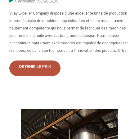
Certification: ISO&CE&BV
Vijay Expeller Company dispose d'une excellente unité de production
interne équipée de machines sophistiquées et d'une main-d'œuvre
hautement compétente qui nous permet de fabriquer des machines
pour moulins à huile avec la plus grande précision. Notre équipe
d'ingénieurs hautement expérimentés est capable de conceptualiser
les idées, ce qui à son tour conduit à l'innovation des produits. Offrez
des machines d'extraction d'huile au meilleur coût, une presse à
huile à vis automatique, une presse à huile hydraulique pour fabriquer
OBTENIR LE PRIX
de l'huile de cuisson de qualité et de l'huile végétale.