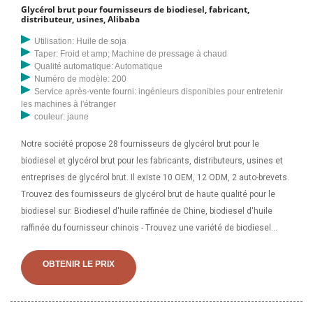
Glycérol brut pour fournisseurs de biodiesel, fabricant,
distributeur, usines, Alibaba
Utilisation: Huile de soja
Taper: Froid et amp; Machine de pressage à chaud
Qualité automatique: Automatique
Numéro de modèle: 200
Service après-vente fourni: ingénieurs disponibles pour entretenir
les machines à l'étranger
couleur: jaune
Notre société propose 28 fournisseurs de glycérol brut pour le
biodiesel et glycérol brut pour les fabricants, distributeurs, usines et
entreprises de glycérol brut. Il existe 10 OEM, 12 ODM, 2 auto-brevets.
Trouvez des fournisseurs de glycérol brut de haute qualité pour le
biodiesel sur. Biodiesel d'huile raffinée de Chine, biodiesel d'huile
raffinée du fournisseur chinois - Trouvez une variété de biodiesel
d'huile raffinée à partir de voitures à biodiesel, de machines à
biodiesel, d'usine de biodiesel, de fournisseurs de biodiesel situés en
OBTENIR LE PRIX
Chine, achetez du biodiesel d'huile raffinée fabriqué en Chine sur