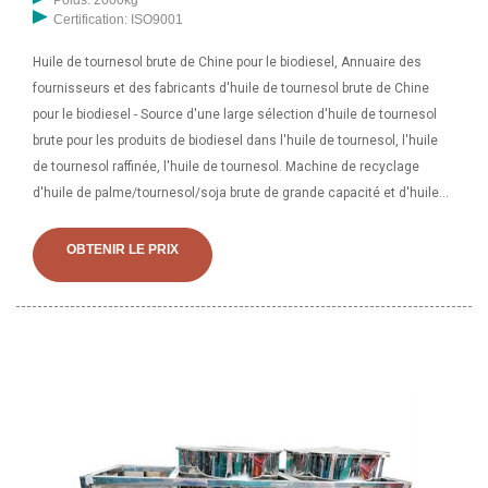
Certification: ISO9001
Huile de tournesol brute de Chine pour le biodiesel, Annuaire des
fournisseurs et des fabricants d'huile de tournesol brute de Chine
pour le biodiesel - Source d'une large sélection d'huile de tournesol
brute pour les produits de biodiesel dans l'huile de tournesol, l'huile
de tournesol raffinée, l'huile de tournesol. Machine de recyclage
d'huile de palme/tournesol/soja brute de grande capacité et d'huile
moteur pour une usine de fabrication de biocarburant biodiesel,
Machine de recyclage d'huile de palme/tournesol/soja brute de
OBTENIR LE PRIX
grande capacité et d'huile moteur pour biocarburant biodiesel