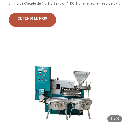
un indice d'acide de 1,5 ± 0,3 mg g −1 KOH, une teneur en eau de 870
± 207 mg kg −1 et un indice d'iode de 108 à 130 g I 2 /100 g d'huile.
2.2. Production de biodiesel : transformation en usine pilote dans les
OBTENIR LE PRIX
cultures agricoles, brutes ou raffinées
1
/
3