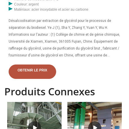
Couleur: argent
Matériaux: acier inoxydable et acier au carbone
Désalcoolisation par extraction de glycérol pour le processus de
séparation du biodiesel. Ye J (1), Sha Y, Zhang Y, Yuan Y, Wu H.
Informations sur l'auteur : (1) Collège de chimie et de génie chimique,
Université de Xiamen, Xiamen, 361005 Fujian, Chine. Équipement de
raffinage du glycérol, usine de purification du glycérol brut , fabricant /
fournisseur d'usine de glycérol en Chine, offrant une usine de
production de biodiesel d'huile de cuisson usagée à faible
consommation d'énergie, une machine de remplissage semi-
OBTENIR LE PRIX
automatique d'air frais d'oxygène en bouteille
Produits Connexes