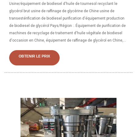
Usine/équipement de biodiesel d'huile de tournesol recyclant le
glycérol brut usine de raffinage de glycérine de Chine usine de
transestérification de biodiesel purification d'équipement production
de biodiesel de glycérol Pays/Région :. Équipement de purification de
machines de recyclage de traitement d'huile végétale de biodiesel
d'occasion en Chine, équipement de raffinage de glycérol en Chine,
usine de purification de glycérol brut à partir de machines de
recyclage de traitement d'huile végétale de biodiesel usagé Puri
OBTENIR LE PRIX