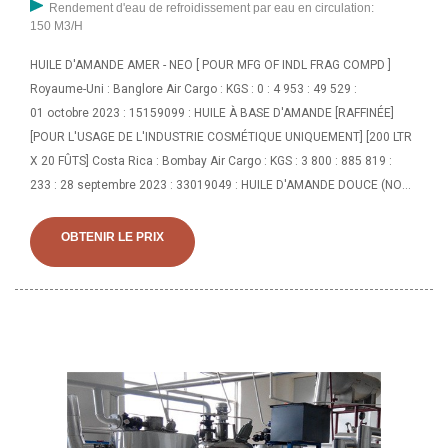
Rendement d'eau de refroidissement par eau en circulation:
150 M3/H
HUILE D'AMANDE AMER - NEO [ POUR MFG OF INDL FRAG COMPD ]
Royaume-Uni : Banglore Air Cargo : KGS : 0 : 4 953 : 49 529 :
01 octobre 2023 : 15159099 : HUILE À BASE D'AMANDE [RAFFINÉE]
[POUR L'USAGE DE L'INDUSTRIE COSMÉTIQUE UNIQUEMENT] [200 LTR
X 20 FÛTS] Costa Rica : Bombay Air Cargo : KGS : 3 800 : 885 819 :
233 : 28 septembre 2023 : 33019049 : HUILE D'AMANDE DOUCE (NON
COMESTIBLE/POUR COMMERCIAL. Date Code SH Description Origine
Pays Port de déchargement Unité Quantité Valeur (INR) Par unité (INR)
OBTENIR LE PRIX
22 novembre 2023 : 33029090 (ÉCHANTILLON DE PARFUM) AMANDES
EXTRAPONE (AUCUNE VALEUR COMMERCIALE) (VALEUR À DES FINS
DOUANIÈRES UNIQUEMENT) (OBJECTIF R&D)