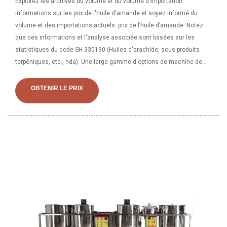
Explorez les archives du volume et du volume d'importation.
informations sur les prix de l'huile d'amande et soyez informé du
volume et des importations actuels. prix de l’huile d’amande. Notez
que ces informations et l'analyse associée sont basées sur les
statistiques du code SH 330190 (Huiles d'arachide, sous-produits
terpéniques, etc., nda). Une large gamme d'options de machine de
traitement de l'huile d'amande s'offre à vous, comme des non
disponibles. Vous pouvez également choisir parmi une machine de
OBTENIR LE PRIX
traitement de l'huile d'amande du Vietnam, de la France, ainsi qu'une
usine de fabrication, des produits alimentaires et industriels. usine de
boissons et machine de traitement d'huile d'amande d'hôtel, et si la
machine de traitement d'huile d'amande est de 1 an, 3 ans ou 2