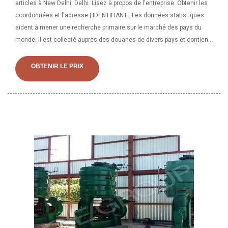
articles à New Delhi, Delhi. Lisez à propos de l'entreprise. Obtenir les
coordonnées et l'adresse | IDENTIFIANT:. Les données statistiques
aident à mener une recherche primaire sur le marché des pays du
monde. Il est collecté auprès des douanes de divers pays et contient
peu de champs de données sur le commerce mondial, mais
importants, tels que le code SH, la description du code SH, la valeur, la
OBTENIR LE PRIX
quantité, le pays d'importation/exportation, etc. En savoir plus