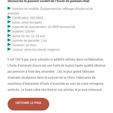
Découvrez le pouvoir curatif de l'huile de poisson-chat
Numéro de modèle: Équipement de raffinage d'huiles et de
graisses
Certification: ISO-9001
poids: selon les types
capacité de manutention: 10-3000 tonnes/24h
matériel: Q304R
durée de vie: 12-18 ans
période de garantie: 1 an
livraison: un mois
couleur: selon les clients' exigence
Il est 100 % pur, sans solvants ni additifs utilisés dans sa fabrication.
L'huile d'amande douce est une huile de la plus haute qualité obtenue
par pression à froid des amandes. , Ltd, le plus grand fabricant
d'extraits de plantes dans le sud-est de la Chine. Fabricants de
machines d'extraction d'huile d'arachide au nom de notre entreprise
estimée. Je lisais votre site Web et vos articles et je suis intéressé à
recevoir le devis de vos produits. Importer vers : Costa Rica ; Céréales
alimentaires et amp; Statistiques de la machine de traitement des
OBTENIR LE PRIX
noix. 136.