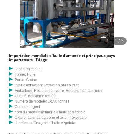
1
/
3
Importation mondiale d'huile d'amande et principaux pays
importateurs - Tridge
Taper: en continu
Forme: Huile
Partie: Graine
Type d'extraction: Extraction par solvant
Emballage: Récipient en verre, Récipient en plastique
Qualité: deuxième année
Numéro de modèle: 1-500 tonnes
Couleur: argent
nom du produit: raffinerie d'huile comestible
texture: acier au carbone et acier inoxydable
fonction: raffinage de l'huile végétale