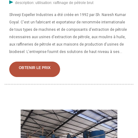
description: utilisation: raffinage de pétrole brut
Shreeji Expeller Industries a été créée en 1992 par Sh. Naresh Kumar
Goyal. C'est un fabricant et exportateur de renommée internationale
de tous types de machines et de composants d'extraction de pétrole
nécessaires aux usines d'extraction de pétrole, aux moulins à huile,
aux raffineries de pétrole et aux maisons de production d'usines de
biodiesel. L'entreprise fournit des solutions de haut niveau à ses
clients pour chaque aspect des machines. Shreeji Expeller Industries
a été créée en 1992 par Sh. Naresh Kumar Goyal. C'est un fabricant et
OBTENIR LE PRIX
exportateur de renommée internationale de tous types de machines
et de composants d'extraction de pétrole nécessaires aux usines
d'extraction de pétrole, aux moulins à huile, aux raffineries de pétrole
et aux maisons de production d'usines de biodiesel. L'entreprise
fournit des solutions de haut niveau à ses clients pour chaque aspect
des machines