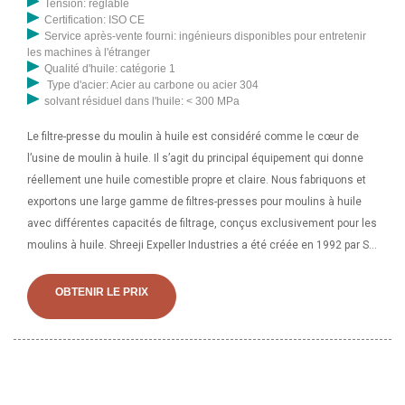
Tension: réglable
Certification: ISO CE
Service après-vente fourni: ingénieurs disponibles pour entretenir
les machines à l'étranger
Qualité d'huile: catégorie 1
Type d'acier: Acier au carbone ou acier 304
solvant résiduel dans l'huile: < 300 MPa
Le filtre-presse du moulin à huile est considéré comme le cœur de
l’usine de moulin à huile. Il s’agit du principal équipement qui donne
réellement une huile comestible propre et claire. Nous fabriquons et
exportons une large gamme de filtres-presses pour moulins à huile
avec différentes capacités de filtrage, conçus exclusivement pour les
moulins à huile. Shreeji Expeller Industries a été créée en 1992 par Sh.
Naresh Kumar Goyal. C'est un fabricant et exportateur de renommée
internationale de tous types de machines et de composants
OBTENIR LE PRIX
d'extraction de pétrole nécessaires aux usines d'extraction de
pétrole, aux moulins à huile, aux raffineries de pétrole et aux maisons
de production d'usines de biodiesel. L'entreprise fournit des solutions
de haut niveau à ses clients pour chaque aspect des machines