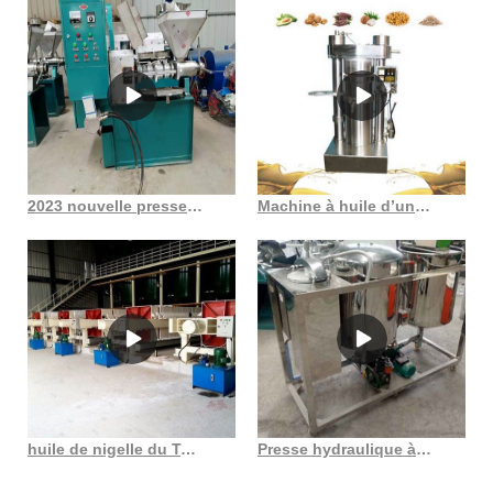
2023 nouvelle presse à huile de noix de coco à arbre à vis au Burkina Faso
Machine à huile d’une capacité de 300 kg par heure, acheter des arachides au Sénégal
huile de nigelle du Togo nigella sativa non raffinée pressée à froid au Burkina Faso
Presse hydraulique à huile d’arachide Presse hydraulique à huile d’arachide au Togo