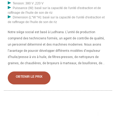
Tension: 380 V ,220 V
Puissance (W): basé sur la capacité de l'unité d'extraction et de
raffinage de l'huile de son de riz
Dimension (L*W *H): basé sur la capacité de l'unité d'extraction et
de raffinage de l'huile de son de riz
Notre siège social est basé à Ludhiana. L'unité de production
comprend des techniciens formés, un agent de contrôle de qualité,
un personnel déterminé et des machines modernes. Nous avons
l'avantage de pouvoir développer différents modèles d'expulseur
d'huile/presse à vis à huile, de filtres-presses, de nettoyeurs de
graines, de chaudières, de broyeurs à marteaux, de bouilloires, de
raffinerie, etc. .. presse à huile 2 Méthode de fonctionnement et
principe de fonctionnement de la presse à huile à vis Machine. La
OBTENIR LE PRIX
boîte de chauffage automatique, la pièce de chauffage et de
pressage, la pièce de réglage, la pièce de transmission et le filtre à
huile sous vide sont les principaux composants de la presse à huile à
vis multifonction. Lorsqu'elle fonctionne, la puissance transmise par
l'entraînement est transmise à la broche. à travers le réducteur et la
presse à vis