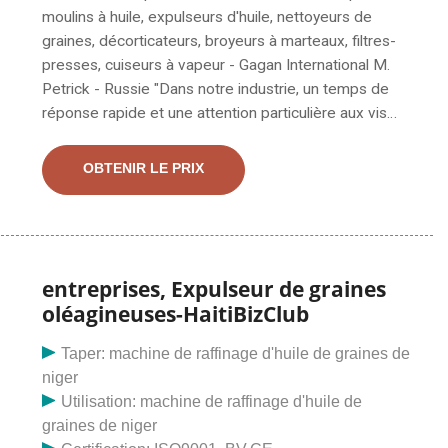
tonnes/jour
moulins à huile, expulseurs d'huile, nettoyeurs de
graines, décorticateurs, broyeurs à marteaux, filtres-
presses, cuiseurs à vapeur - Gagan International M.
Petrick - Russie "Dans notre industrie, un temps de
réponse rapide et une attention particulière aux vis
Presse à huile de palme, presse à vis manuelle en
France Presse à huile de palme à double vis de 1 tph
OBTENIR LE PRIX
en cours d'exécution video_Palm La presse à huile de
palme à double vis de 1 tph a été développée, conçue
et produite par Henan Doing Company. Afin de laisser
Depuis 1983, TINYTECH PLANTS est pionnier,
fabricant et constructeur. exportateur de machines
entreprises, Expulseur de graines
pour moulins à huile et plusieurs autres projets à petite
oléagineuses-HaitiBizClub
échelle visant à générer des revenus basés sur la
technologie humaine. Machines de moulin à huile Cette
Taper: machine de raffinage d'huile de graines de
usine produit de l'huile de cuisson pure à partir de
niger
différentes. Machines et amp; Équipement requis pour
Utilisation: machine de raffinage d'huile de
installer une usine de moulin à huile d'arachide Les
graines de niger