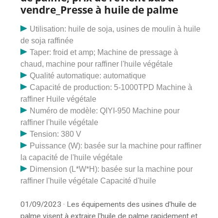
disposons d'installations internes pour la conception et
vendre_Presse à huile de palme
la fabrication de divers modèles d'expulseurs
d'huile/presse à vis, de filtres. Rajiv Engineering Works
Utilisation: huile de soja, usines de moulin à huile
est la première entreprise impliquée dans la fabrication
de soja raffinée
et l'exportation de machines complètes pour moulins à
Taper: froid et amp; Machine de pressage à
huile, d'expulseurs d'huile, de filtres-presses,
chaud, machine pour raffiner l'huile végétale
d'ascenseurs, de presses à vis et d'une large gamme
Qualité automatique: automatique
de pièces de rechange. La société a la capacité de
Capacité de production: 5-1000TPD Machine à
fournir des produits sur mesure. Nous sommes
raffiner Huile végétale
engagés dans l'offre d'une fraiseuse d'huile d'arachide,
Numéro de modèle: QIYI-950 Machine pour
d'une presse à expulser d'huile d'arachide, d'une
raffiner l'huile végétale
expulseuse d'huile de jatropha, d'une machine pour
Tension: 380 V
l'extraction d'huile, de machines de moulin à huile de
Puissance (W): basée sur la machine pour raffiner
moutarde, d'huile. Ceci est soigneusement conçu pour
la capacité de l'huile végétale
une efficacité plus élevée, un faible coût d’exploitation
Dimension (L*W*H): basée sur la machine pour
et une exposition d’huile pour les graines de coton.
raffiner l'huile végétale Capacité d'huile
Expulseur d'huile de graines de coton, qualité
d'automatisation : semi-automatique. Machine
01/09/2023 · Les équipements des usines d'huile de
d'extraction d'huile de graines de coton, capacité : 13
palme visent à extraire l'huile de palme rapidement et