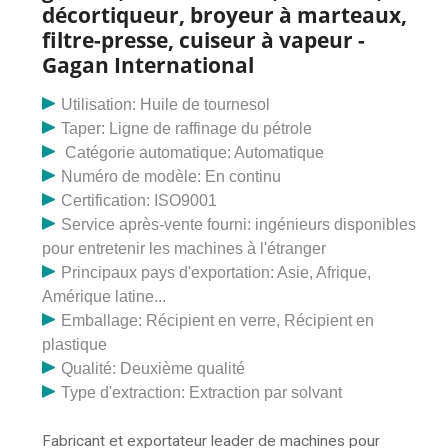
palme a une structure bien conçue, facile à utiliser,
décortiqueur, broyeur à marteaux,
mobile et. Machine d'extraction d'huile électrique, 12
filtre-presse, cuiseur à vapeur -
kg, taille : 20 x 8 x 10 pouces (lxlxh) 0-5 Machine
Gagan International
d'extraction d'huile de moutarde, capacité : 1-5
tonnes/jour, pour l'huile de tournesol. Machine de
Utilisation: Huile de tournesol
fabrication d'huile de sésame, qualité d'automatisation :
Taper: Ligne de raffinage du pétrole
automatique, taille : 375 x 295 x 163 mm. Électrique 6
Catégorie automatique: Automatique
tonnes SHREEJI EXPELLER INDUSTRIES EST L'UN
Numéro de modèle: En continu
DES LEADERS DE LA FABRICATION ET DE L'AMP;
Certification: ISO9001
EXPORTATEURS DE MACHINES DE MOULIN À
Service après-vente fourni: ingénieurs disponibles
PÉTROLE, D'EXPELLEUSE D'HUILE & MACHINES
pour entretenir les machines à l'étranger
D'EXTRACTION DE PÉTROLE Shreeji Expeller
Principaux pays d'exportation: Asie, Afrique,
Industries a été créée en 1992 par Sh. Naresh Kumar
Amérique latine...
Goyal. Usine de broyage d’huile de moteur électrique
Emballage: Récipient en verre, Récipient en
de 10 à 50 CV. ₹ 15 Lakh. TINYTECH UDYOG. Machines
plastique
de moulin à huile électrique de 30 CV, qualité
Qualité: Deuxième qualité
d'automatisation : automatique, capacité : 5 à 20
Type d'extraction: Extraction par solvant
tonnes/jour. ₹ 3,50 Lakh. Compagnie d'expulseur
Sharma. Machine Devi Ghani de 3 CV, capacité : 1 à 5
Fabricant et exportateur leader de machines pour