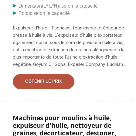
Dimension(L* L*H): selon la capacité
Poids: selon la capacité
Expulseur d'huile - Fabricant, fournisseur et éditeur de
presse à huile à vis. L'expulseur d'huile d'exportateur,
également connu sous le nom de presse à huile à vis,
est la machine d'extraction de graines oléagineuses la
plus importante de toute l'usine d'extraction d'huile
végétale. Goyum Oil Gopal Expeller Company, Ludhiana
- Fabricant de pétrole Nous "Gopal Expeller Company"
sont le principal fabricant et exportateur d'une large
OBTENIR LE PRIX
gamme d'expulseurs d'huile, de machines d'extraction
d'huile, de presses à huile industrielles, de machines de
moulin à huile, etc. Obtenez le dernier expulseur d'huile
de palme pour l'huile de palme de petite capacité.
2023-3-22 · Le dernier expulseur d'huile de palme
Machines pour moulins à huile,
pour le processus d'huile de palme de petite capacité
expulseur d'huile, nettoyeur de
est en vente chaude. Le petit expulseur d'huile de
graines, décorticateur, destoner,