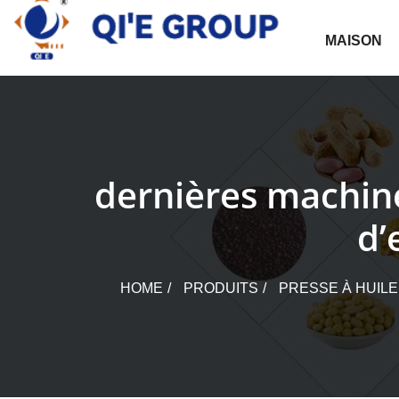
Skip
to
MAISON
content
dernières machine
d’
HOME
PRODUITS
PRESSE À HUIL