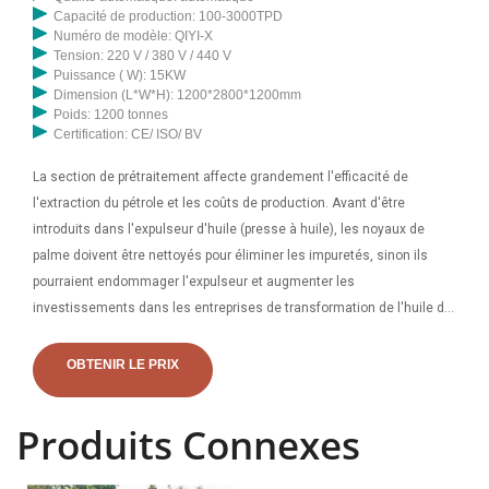
Capacité de production: 100-3000TPD
Numéro de modèle: QIYI-X
Tension: 220 V / 380 V / 440 V
Puissance ( W): 15KW
Dimension (L*W*H): 1200*2800*1200mm
Poids: 1200 tonnes
Certification: CE/ ISO/ BV
La section de prétraitement affecte grandement l'efficacité de
l'extraction du pétrole et les coûts de production. Avant d'être
introduits dans l'expulseur d'huile (presse à huile), les noyaux de
palme doivent être nettoyés pour éliminer les impuretés, sinon ils
pourraient endommager l'expulseur et augmenter les
investissements dans les entreprises de transformation de l'huile de
palme. Les petites usines d'huile de palme entraînent une réduction
de la capacité, du fonds de roulement et des coûts d'exploitation. .
OBTENIR LE PRIX
Cependant, cela ne signifie pas nécessairement une diminution
importante de l’efficacité de la production. Usine de moulin à huile de
Produits Connexes
palme à petite échelle : 4.1 Extraction mécanique. Le pilonnage
(digestion) et l’extraction de l’huile sont les opérations les plus