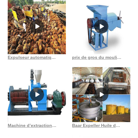
fastidieuses et les plus essentielles de la transformation
traditionnelle des fruits du palmier ; c'est pourquoi les premiers
efforts se sont concentrés sur ces tâches. Dans la transformation à
petite échelle, la digestion, le. Une large gamme d'options de
machine d'extraction d'huile de balle de riz s'offre à vous comme des
garanties sur les composants principaux, des emplacements de
service locaux et des arguments de vente clés. Fabricants de presse
à huile de Chine - Sélectionnez 2023 des produits de presse à huile
Expulseur automatique d’huile de palme avec bouilloire ronde comestible en Haïti
prix de gros du moulin à huile de palme
de haute qualité au meilleur prix auprès de machines de presse
chinoises certifiées, de fournisseurs de machines alimentaires, de
grossistes et d'usines. dans toute l’usine d’extraction d’huile
végétale. L'expulseur d'huile GOYUM convient aux opérations
d'extraction pétrolière à petite, moyenne et grande échelle.
Machine d’extraction d’huile de palme zx85/noix de coco pressée à froid
Baar Expeller Huile de palme pressée à froid provenant de torréfaction en France