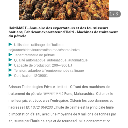
de l'huile de palme. Ainsi, les pays cultivant l’huile de palme l’extraient
eux-mêmes pour éviter sa détérioration. L'huile de palme brute
1
/
3
apparaît en jaune rouge ou 17/5/2023 · Alors que le palmier à huile
s'avère décevant en raison de ses coûts d'entretien élevés, les
HaitiMART - Annuaire des exportateurs et des fournisseurs
agriculteurs du sud d'Haïti se tournent vers la noix de coco. Tandis
haïtiens, Fabricant exportateur d'Haïti - Machines de traitement
du pétrole
que le gouvernement haïtien fait pression pour une augmentation de
l'huile de palme locale. production, consommation intérieure de noix
Utilisation: raffinage de l'huile de
soja/arachides/tournesol/palme/sésame/colza
de coco et autres produits traditionnels
Taper: raffinerie de pétrole
Qualité automatique: automatique, automatique
Capacité de production: 200---300T/J
Tension: adaptée à l'équipement de raffinage
Certification: ISO9001
Brissun Technologies Private Limited - Offrant des machines de
traitement du pétrole, करण स य त र à Pune, Maharashtra. Obtenez le
meilleur prix et découvrez l'entreprise. Obtenir les coordonnées et
l'adresse | ID: 13721069233 L'huile de palme est la principale huile
d'importation d'Haïti, avec une moyenne de 9 millions de tonnes par
an, suivie par l'huile de soja et de tournesol. Si la consommation