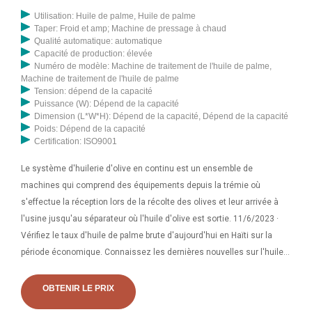
noix de palme Cette machine à décortiquer les noix de palme doit être
Utilisation: Huile de palme, Huile de palme
utilisée pour casser et séparer les noix de palme.
Taper: Froid et amp; Machine de pressage à chaud
Qualité automatique: automatique
Capacité de production: élevée
Numéro de modèle: Machine de traitement de l'huile de palme,
Machine de traitement de l'huile de palme
Tension: dépend de la capacité
Puissance (W): Dépend de la capacité
Dimension (L*W*H): Dépend de la capacité, Dépend de la capacité
Poids: Dépend de la capacité
Certification: ISO9001
Le système d'huilerie d'olive en continu est un ensemble de
machines qui comprend des équipements depuis la trémie où
s'effectue la réception lors de la récolte des olives et leur arrivée à
l'usine jusqu'au séparateur où l'huile d'olive est sortie. 11/6/2023 ·
Vérifiez le taux d'huile de palme brute d'aujourd'hui en Haïti sur la
période économique. Connaissez les dernières nouvelles sur l'huile
de palme brute, le taux de l'huile de palme brute, le prix de l'huile de
palme brute en Haïti, les détails de l'huile de palme brute sur ses prix
OBTENIR LE PRIX
et cotations en direct sur les contrats à terme MCX, les graphiques,