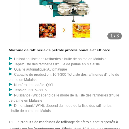
d'arachides, de moutarde, d'amande, de noix, 16/7/2023 · Le
fractionnement de l'huile de palme passe par le contrôle du
refroidissement et de la cristallisation de l'huile de palme pour
séparer l'huile de palme en un liquide à bas point de fusion (graisse
molle) et solide à haut point de fusion (stérine). Le fractionnement de
1
/
3
l'huile de palme peut être divisé en trois 16/3/2023 · Habituellement,
les usines d'huile de palme produisent de l'huile de palme rouge ainsi
Machine de raffinerie de pétrole professionnelle et efficace
que le sous-produit : un mélange de fibres et de noix. Étant donné que
la plupart des gens ne connaissent pas la valeur du palmiste et ne
Utilisation: liste des raffineries d'huile de palme en Malaisie
Taper: liste des raffineries d'huile de palme en Malaisie
savent pas comment traiter efficacement les noix de palme, les noix
Qualité automatique: Automatique
de palme
Capacité de production: 10 T-300 T/J Liste des raffineries d'huile de
palme en Malaisie
Numéro de modèle: QIYI
Tension: 220 V/380 V
Puissance (W): dépend de le mode de la liste des raffineries d'huile
de palme en Malaisie
Dimension(L*W*H): dépend du mode de la liste des raffineries
d'huile de palme en Malaisie
18 005 produits de machines de raffinage de pétrole sont proposés à