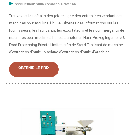
produit final: huile comestible raffinée
Trouvez ici les détails des prix en ligne des entreprises vendant des
machines pour moulins à huile. Obtenez des informations sur les
fournisseurs, les fabricants, les exportateurs et les commerçants de
machines pour moulins à huile à acheter en Haïti. Proveg Ingénierie &
Food Processing Private Limited près de Swad Fabricant de machine
d'extraction d'huile - Machine d'extraction d'huile d'arachide,
machine d'extraction d'huile de presse à froid, machine d'extraction
d'huile de cuisson et machine d'extraction d'huile comestible
OBTENIR LE PRIX
proposées par Devi Industries, Coimbatore, Tamil Nadu. Capacité : - 12
- Les machines d'extraction d'huile Spécialement conçues et
fabriquées avec une construction robuste en adoptant les dernières
technologies dans le processus de production, nos machines
d'extraction d'huile, machines d'extraction d'huile, offrent des
performances et une efficacité élevées. Pays d'origine. Fabriqué en
Haïti. Nous nous engageons à offrir une mini presse à huile
commerciale de la meilleure qualité, conçue pour produire une
grande quantité d'huile. Ce type de machine produit de l'huile à partir