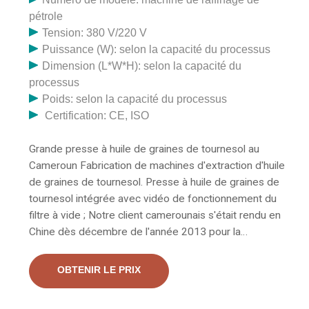
pétrole
Tension: 380 V/220 V
Puissance (W): selon la capacité du processus
Dimension (L*W*H): selon la capacité du
processus
Poids: selon la capacité du processus
Certification: CE, ISO
Grande presse à huile de graines de tournesol au
Cameroun Fabrication de machines d'extraction d'huile
de graines de tournesol. Presse à huile de graines de
tournesol intégrée avec vidéo de fonctionnement du
filtre à vide ; Notre client camerounais s'était rendu en
Chine dès décembre de l'année 2013 pour la
recherche d'un projet d'usine de pressage d'huile de
tournesol afin de choisir le meilleur pressage d'huile de
OBTENIR LE PRIX
tournesol. Introduction de la presse à huile de graines
de tournesol. La presse à huile de graines de tournesol