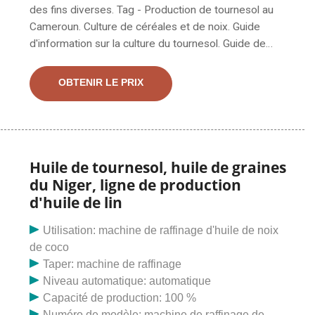
des fins diverses. Tag - Production de tournesol au
Cameroun. Culture de céréales et de noix. Guide
d'information sur la culture du tournesol. Guide de
culture du tournesol : Introduction de la culture du
tournesol : - Le tournesol est l'une des cultures de
OBTENIR LE PRIX
graines oléagineuses cultivées dans le monde entier à
des fins diverses. Tournesol
Huile de tournesol, huile de graines
du Niger, ligne de production
d'huile de lin
Utilisation: machine de raffinage d'huile de noix
de coco
Taper: machine de raffinage
Niveau automatique: automatique
Capacité de production: 100 %
Numéro de modèle: machine de raffinage de