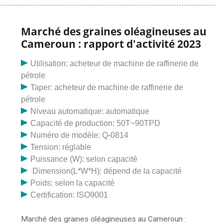
professionnelle est une machine d'extraction d'huile
continue ZY24 (202-3). Dans les usines d'huile
végétale de petite et moyenne taille, le prépressage
Marché des graines oléagineuses au
continu ZY24 (202-3)
Cameroun : rapport d'activité 2023
Utilisation: acheteur de machine de raffinerie de
pétrole
Taper: acheteur de machine de raffinerie de
pétrole
Niveau automatique: automatique
Capacité de production: 50T~90TPD
Numéro de modèle: Q-0814
Tension: réglable
Puissance (W): selon capacité
Dimension(L*W*H): dépend de la capacité
Poids: selon la capacité
Certification: ISO9001
Marché des graines oléagineuses au Cameroun :