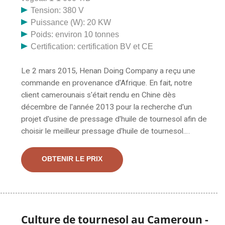
Tension: 380 V
Puissance (W): 20 KW
Poids: environ 10 tonnes
Certification: certification BV et CE
Le 2 mars 2015, Henan Doing Company a reçu une
commande en provenance d'Afrique. En fait, notre
client camerounais s'était rendu en Chine dès
décembre de l'année 2013 pour la recherche d'un
projet d'usine de pressage d'huile de tournesol afin de
choisir le meilleur pressage d'huile de tournesol.
Rapport de projet d'usine de pressage d'huile de
tournesol au Cameroun. Notre client camerounais
OBTENIR LE PRIX
s'était rendu en Chine dès décembre de l'année 2013
pour la recherche du projet d'usine de pressage d'huile
de tournesol afin de choisir le meilleur pressage d'huile
de tournesol.
Culture de tournesol au Cameroun -