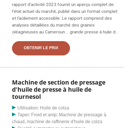
rapport d'activité 2023 fournit un aperçu complet de
l'état actuel du marché, publié dans un format complet
et facilement accessible. Le rapport comprend des
analyses détaillées du marché des graines
oléagineuses au Cameroun…. grande presse à huile de
graines de tournesol au Cameroun Fabrication de
machines d'extraction d'huile de graines de tournesol.
OBTENIR LE PRIX
Presse à huile de graines de tournesol intégrée avec
vidéo de fonctionnement du filtre à vide ; Notre client
camerounais s'était rendu en Chine dès décembre de
l'année 2013 pour la recherche du projet d'usine de
pressage d'huile de tournesol afin de choisir le meilleur
Machine de section de pressage
fabricant d'usine de pressage d'huile de tournesol.
d'huile de presse à huile de
tournesol
Utilisation: Huile de colza
Taper: Froid et amp; Machine de pressage à
chaud, machine de raffinerie d'huile de colza