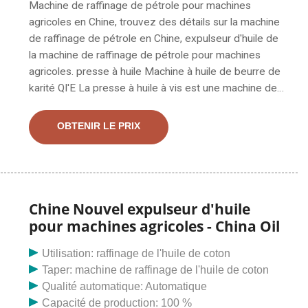
Machine de raffinage de pétrole pour machines
agricoles en Chine, trouvez des détails sur la machine
de raffinage de pétrole en Chine, expulseur d'huile de
la machine de raffinage de pétrole pour machines
agricoles. presse à huile Machine à huile de beurre de
karité QI'E La presse à huile à vis est une machine de
pressage d'huile avancée sur le marché de l'huile
comestible. Principales caractéristiques de la machine
OBTENIR LE PRIX
à huile de beurre de karité : 1. Notre presse à huile est
un concassage en 3 étapes, un rendement d'huile
élevé, seulement 5 à 6 % d'huile résiduelle dans le
gâteau final. 2, quelle est la durée de la garantie9, nous
promettons une garantie d'un an pour les facteurs de
Chine Nouvel expulseur d'huile
dommages non humains.
pour machines agricoles - China Oil
Utilisation: raffinage de l'huile de coton
Taper: machine de raffinage de l'huile de coton
Qualité automatique: Automatique
Capacité de production: 100 %