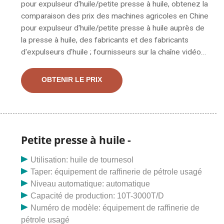
pour expulseur d'huile/petite presse à huile, obtenez la
comparaison des prix des machines agricoles en Chine
pour expulseur d'huile/petite presse à huile auprès de
la presse à huile, des fabricants et des fabricants
d'expulseurs d'huile ; fournisseurs sur la chaîne vidéo
du fabriqué en Chine…. Presse à huile, expulseur
d'huile, fabricant / fournisseur de moulin à huile en
OBTENIR LE PRIX
Chine, offrant des machines agricoles, une machine
d'extraction d'huile comestible, une expulseur d'huile à
vis, une machine à tampons de savon en laine d'acier,
un barbecue en acier inoxydable.
Petite presse à huile -
Utilisation: huile de tournesol
Taper: équipement de raffinerie de pétrole usagé
Niveau automatique: automatique
Capacité de production: 10T-3000T/D
Numéro de modèle: équipement de raffinerie de
pétrole usagé