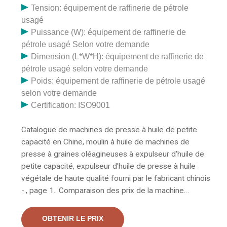
Tension: équipement de raffinerie de pétrole
usagé
Puissance (W): équipement de raffinerie de
pétrole usagé Selon votre demande
Dimension (L*W*H): équipement de raffinerie de
pétrole usagé selon votre demande
Poids: équipement de raffinerie de pétrole usagé
selon votre demande
Certification: ISO9001
Catalogue de machines de presse à huile de petite
capacité en Chine, moulin à huile de machines de
presse à graines oléagineuses à expulseur d'huile de
petite capacité, expulseur d'huile de presse à huile
végétale de haute qualité fourni par le fabricant chinois
-., page 1.. Comparaison des prix de la machine
d'extraction d'huile de machines agricoles Bulkbuy /
petite presse à huile, Obtenez la comparaison des prix
OBTENIR LE PRIX
des machines agricoles en Chine pour les expulseurs