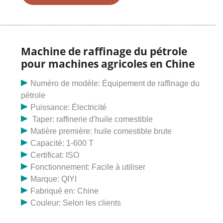
d'huile / petites presses à huile de la presse à huile,
des fabricants et des fabricants d'expulseurs d'huile;
fournisseurs sur la chaîne vidéo du Made in China.
Machine de raffinage du pétrole
pour machines agricoles en Chine
Numéro de modèle: Équipement de raffinage du
pétrole
Puissance: Électricité
Taper: raffinerie d'huile comestible
Matière première: huile comestible brute
Capacité: 1-600 T
Certificat: ISO
Fonctionnement: Facile à utiliser
Marque: QIYI
Fabriqué en: Chine
Couleur: Selon les clients