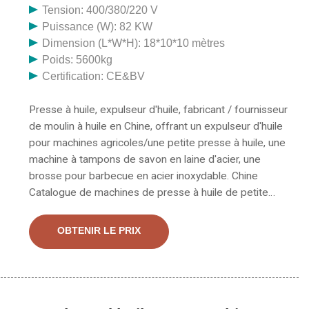
Tension: 400/380/220 V
Puissance (W): 82 KW
Dimension (L*W*H): 18*10*10 mètres
Poids: 5600kg
Certification: CE&BV
Presse à huile, expulseur d'huile, fabricant / fournisseur
de moulin à huile en Chine, offrant un expulseur d'huile
pour machines agricoles/une petite presse à huile, une
machine à tampons de savon en laine d'acier, une
brosse pour barbecue en acier inoxydable. Chine
Catalogue de machines de presse à huile de petite
capacité de moulin à huile de machines de presse à
graines oléagineuses à expulseur d'huile de petite
OBTENIR LE PRIX
capacité, expulseur d'huile de presse à huile végétale
de haute qualité fourni par le fabricant chinois - Hebei
Huipin Machinery