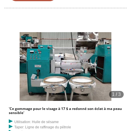
un mélange qui exfolie votre peau. Pour ce faire, appliquez une grande
quantité de produit sur tout votre corps et massez le gommage en
profondeur sur votre peau.
1
/
3
'Ce gommage pour le visage à 17 $ a redonné son éclat à ma peau
sensible'
Utilisation: Huile de sésame
Taper: Ligne de raffinage du pétrole