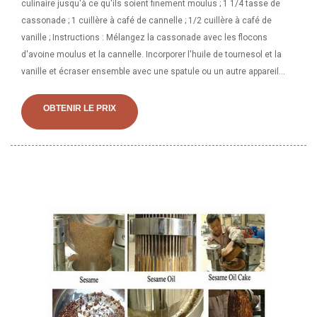
culinaire jusqu'à ce qu'ils soient finement moulus ; 1 1/4 tasse de
cassonade ; 1 cuillère à café de cannelle ; 1/2 cuillère à café de
vanille ; Instructions : Mélangez la cassonade avec les flocons
d'avoine moulus et la cannelle. Incorporer l'huile de tournesol et la
vanille et écraser ensemble avec une spatule ou un autre appareil
jusqu'à ce que la cassonade et l'huile soient bien mélangées.
Ingrédients : Sel de mer évaporé, *Huile de carthame pressée à haute
OBTENIR LE PRIX
teneur en acide oléique (Carthamus tinctorius), *Tournesol pressé à
haute teneur en acide oléique Huile de graines (Helianthus annuus),
huile d'arachide de mandarine (Citrus reticulata), huile d'arachide
d'orange douce (Citrus Sinensis), sel de la mer Morte, *Huile
d'amande douce pressée (Prunus amygdalus dulcis), *Huile de
pépins de raisin (Vitis vinifera), *Expulseur Abricot pressé