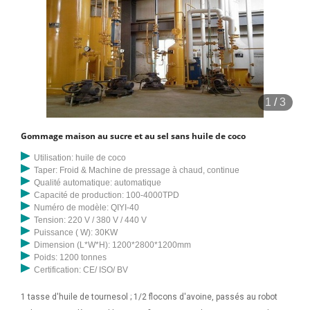
1
/
3
Gommage maison au sucre et au sel sans huile de coco
Utilisation: huile de coco
Taper: Froid & Machine de pressage à chaud, continue
Qualité automatique: automatique
Capacité de production: 100-4000TPD
Numéro de modèle: QIYI-40
Tension: 220 V / 380 V / 440 V
Puissance ( W): 30KW
Dimension (L*W*H): 1200*2800*1200mm
Poids: 1200 tonnes
Certification: CE/ ISO/ BV
1 tasse d'huile de tournesol ; 1/2 flocons d'avoine, passés au robot