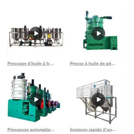
Pressage d’huile à froid syzx24 avec machine à double arbre du Turkménistan
Presse à huile de pépins de raisin, longue durabilité, machines à huile au Sénégal
Presseuse automatique de graines oléagineuses de colza au Burkina Faso
livraison rapide d’une presse à huile de son de riz haute performance au Cameroun