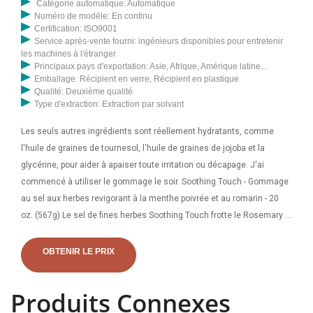
Catégorie automatique: Automatique
Numéro de modèle: En continu
Certification: ISO9001
Service après-vente fourni: ingénieurs disponibles pour entretenir
les machines à l'étranger
Principaux pays d'exportation: Asie, Afrique, Amérique latine...
Emballage: Récipient en verre, Récipient en plastique
Qualité: Deuxième qualité
Type d'extraction: Extraction par solvant
Les seuls autres ingrédients sont réellement hydratants, comme
l'huile de graines de tournesol, l'huile de graines de jojoba et la
glycérine, pour aider à apaiser toute irritation ou décapage. J'ai
commencé à utiliser le gommage le soir. Soothing Touch - Gommage
au sel aux herbes revigorant à la menthe poivrée et au romarin - 20
oz. (567g) Le sel de fines herbes Soothing Touch frotte le Rosemary à
la menthe poivrée revigorant stimulera la circulation et augmentera le
métabolisme du tissu juste au-dessous de la peau. Cocooné dans
OBTENIR LE PRIX
une couverture chaude et thermique, votre corps éliminera les
toxines et l'excès d'eau.
Produits Connexes