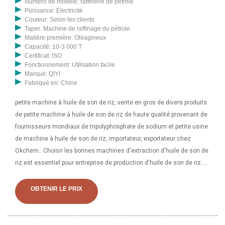
Numéro de modèle: raffinerie de pétrole
Puissance: Électricité
Couleur: Selon les clients
Taper: Machine de raffinage du pétrole
Matière première: Oléagineux
Capacité: 10-3 000 T
Certificat: ISO
Fonctionnement: Utilisation facile
Marque: QIYI
Fabriqué en: Chine
petite machine à huile de son de riz, vente en gros de divers produits
de petite machine à huile de son de riz de haute qualité provenant de
fournisseurs mondiaux de tripolyphosphate de sodium et petite usine
de machine à huile de son de riz, importateur, exportateur chez
Okchem.. Choisir les bonnes machines d'extraction d'huile de son de
riz est essentiel pour entreprise de production d'huile de son de riz.
ABC Machinery est l'un des principaux fabricants de machines de
traitement de l'huile et propose des services à guichet unique pour
OBTENIR LE PRIX
aider les clients à créer leur propre huile de son de riz.