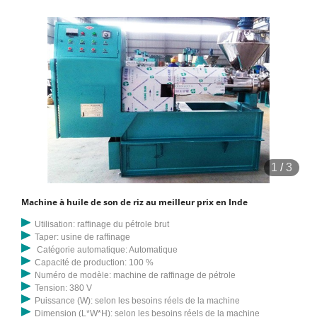
1
/
3
Machine à huile de son de riz au meilleur prix en Inde
Utilisation: raffinage du pétrole brut
Taper: usine de raffinage
Catégorie automatique: Automatique
Capacité de production: 100 %
Numéro de modèle: machine de raffinage de pétrole
Tension: 380 V
Puissance (W): selon les besoins réels de la machine
Dimension (L*W*H): selon les besoins réels de la machine