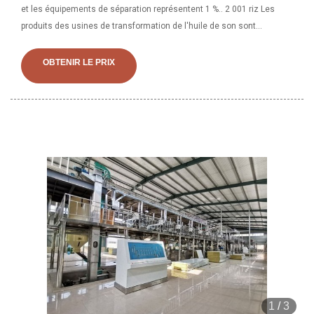
et les équipements de séparation représentent 1 %.. 2 001 riz Les
produits des usines de transformation de l'huile de son sont
proposés à la vente par les fournisseurs, parmi lesquels les
machines de transformation des aliments pour animaux représentent
OBTENIR LE PRIX
3 %, les autres machines de transformation des aliments
représentent 1 % et les machines de remplissage représentent 1 %.
Un large
1
/
3