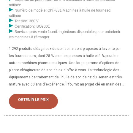
raffinée
Numéro de modèle: QIYI-381 Machines à huile de tournesol
raffinée
Tension: 380 V
Certification: ISO9001
Service après-vente fourni: ingénieurs disponibles pour entretenir
les machines à l'étranger
1 292 produits oléagineux de son de riz sont proposés à la vente par
les fournisseurs, dont 28 % pour les presses à huile et 1 % pour les
autres machines pharmaceutiques. Une large gamme d'options de
plante oléagineuse de son de riz s'offre à vous. La technologie des
équipements de traitement de l'huile de son de riz du Henan est très
mature avec 60 ans d'expérience. Il fournit au projet clé en main des
performances élevées pour les machines à huile de son de riz, le
prétraitement de l'huile de son de riz, l'usine d'huilerie de son de riz, ri
OBTENIR LE PRIX