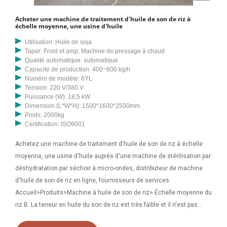
Acheter une machine de traitement d'huile de son de riz à
échelle moyenne, une usine d'huile
Utilisation: Huile de soja
Taper: Froid et amp; Machine de pressage à chaud
Qualité automatique: automatique
Capacité de production: 400~600 kg/h
Numéro de modèle: 6YL
Tension: 220 V/380 V
Puissance (W): 18,5 kW
Dimension (L*W*H): 1500*1600*2500mm
Poids: 2000kg
Certification: ISO9001
Achetez une machine de traitement d'huile de son de riz à échelle
moyenne, une usine d'huile auprès d'une machine de stérilisation par
déshydratation par séchoir à micro-ondes, distributeur de machine
d'huile de son de riz en ligne, fournisseurs de services.
Accueil>Produits>Machine à huile de son de riz> Échelle moyenne du
riz B. La teneur en huile du son de riz est très faible et il n'est pas
économique pour le propriétaire si la capacité est inférieure à 20 tpj,