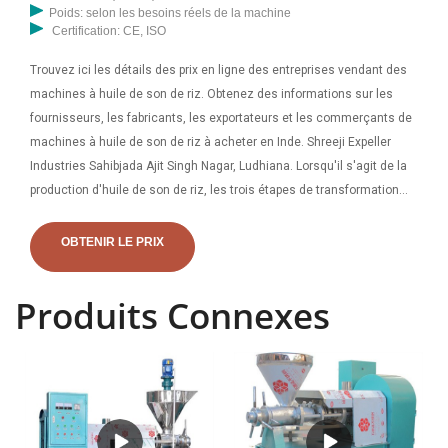
Poids: selon les besoins réels de la machine
Certification: CE, ISO
Trouvez ici les détails des prix en ligne des entreprises vendant des
machines à huile de son de riz. Obtenez des informations sur les
fournisseurs, les fabricants, les exportateurs et les commerçants de
machines à huile de son de riz à acheter en Inde. Shreeji Expeller
Industries Sahibjada Ajit Singh Nagar, Ludhiana. Lorsqu'il s'agit de la
production d'huile de son de riz, les trois étapes de transformation
suivantes ne peuvent être ignorées : la préparation des matières
premières, l'extraction de l'huile de son de riz et le raffinage du pétrole
OBTENIR LE PRIX
brut. Préparation des matières premières du son de riz : comme les
autres roulements à huile
Produits Connexes